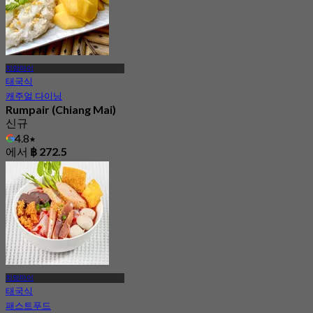
에서
฿ 262.5
치앙마이
태국식
캐주얼 다이닝
Rumpair (Chiang Mai)
신규
4.8
에서
฿ 272.5
치앙마이
태국식
패스트푸드