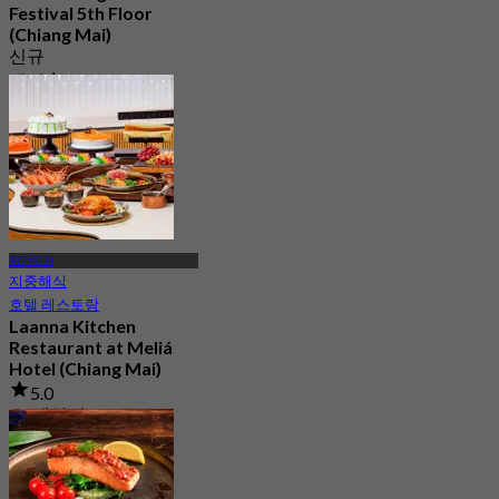
Festival 5th Floor
(Chiang Mai)
신규
에서
฿ 223.33
치앙마이
지중해식
호텔 레스토랑
Laanna Kitchen
Restaurant at Meliá
Hotel (Chiang Mai)
5.0
15 예약됨
에서
฿ 799