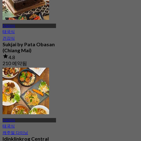
치앙마이
태국식
건강식
Sukjai by Pata Obasan
(Chiang Mai)
4.8
210 예약됨
에서
฿ 396.66
치앙마이
태국식
캐주얼 다이닝
Idinklinkrog Central