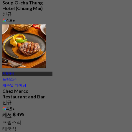
Soup O-cha Thung
Hotel (Chiang Mai)
신규
4.8
에서
฿ 272.5
치앙마이
프랑스식
캐주얼 다이닝
Chez Marco
Restaurant and Bar
신규
4.5
에서
฿ 495
태그
프랑스식
태국식