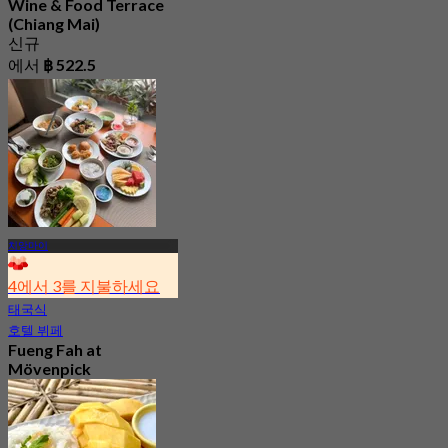
Wine & Food Terrace
(Chiang Mai)
신규
에서
฿ 522.5
치앙마이
4에서 3를 지불하세요
태국식
호텔 뷔페
Fueng Fah at
Mövenpick
Suriwongse Hotel
(Chiang Mai)
4.4
130 예약됨