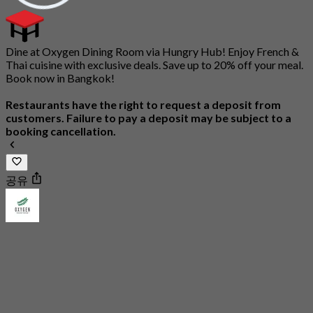
Dine at Oxygen Dining Room via Hungry Hub! Enjoy French &
Thai cuisine with exclusive deals. Save up to 20% off your meal.
Book now in Bangkok!
Restaurants have the right to request a deposit from
customers. Failure to pay a deposit may be subject to a
booking cancellation.
공유