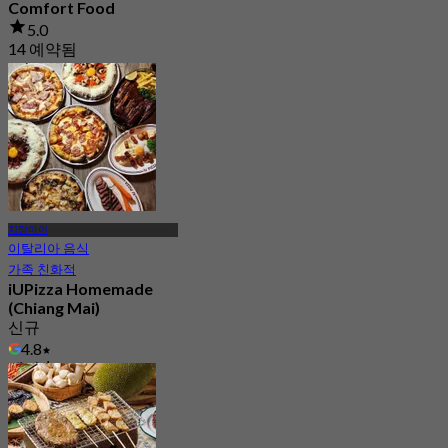
Comfort Food
5.0
14 예약됨
에서
฿ 347.5
치앙마이
이탈리아 음식
가족 친화적
iUPizza Homemade
(Chiang Mai)
신규
4.8
에서
฿ 416.66