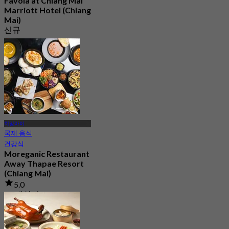
Favola at Chiang Mai
Marriott Hotel (Chiang
Mai)
신규
4.2
에서
฿ 1,590
치앙마이
국제 음식
건강식
Moreganic Restaurant
Away Thapae Resort
(Chiang Mai)
5.0
95 예약됨
에서
฿ 322.5