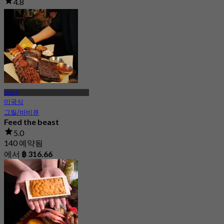
4.8
842 예약됨
에서
฿ 332
라마 9
미국식
그릴/바비큐
Feed the beast
5.0
140 예약됨
에서
฿ 316.66