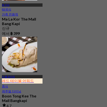
방 카피
태국식
가족 친화적
Ma La Kor The Mall
Bang Kapi
신규
에서
฿ 399
더 몰 방카피
레드 테이블 어워드
중식
캐주얼 다이닝
Boon Tong Kee The
Mall Bangkapi
4.7