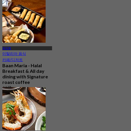
람캄행
이탈리아 음식
카페/디저트
Baan Maria - Halal
Breakfast & All day
dining with Signature
roast coffee
신규
4.8
에서
฿ 272.5