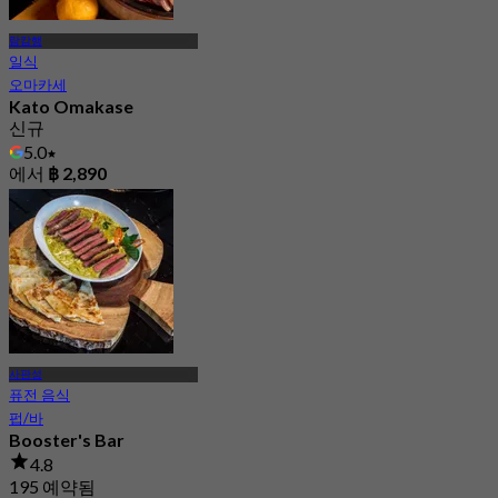
람캄행
일식
오마카세
Kato Omakase
신규
5.0
에서
฿ 2,890
사판성
퓨전 음식
펍/바
Booster's Bar
4.8
195 예약됨