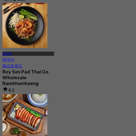
람캄행
태국식
패스트푸드
Roy Sen Pad Thai Go
Wholesale
Ramkhamhaeng
4.5
51 예약됨
에서
฿ 160