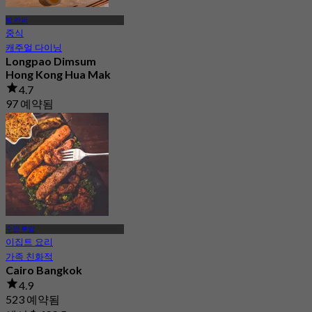
방 카피
중식
캐주얼 다이닝
Longpao Dimsum
Hong Kong Hua Mak
4.7
97 예약됨
에서
฿ 230
수안 루앙
이집트 요리
가족 친화적
Cairo Bangkok
4.9
523 예약됨