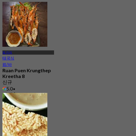
2.3K 예약됨
에서
฿ 362.5
방 카피
태국식
펍/바
Ruan Puen Krungthep
Kreetha 8
신규
5.0
에서
฿ 337.5