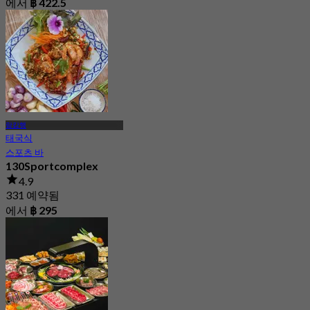
에서
฿ 422.5
람캄행
태국식
스포츠 바
130Sportcomplex
4.9
331 예약됨
에서
฿ 295