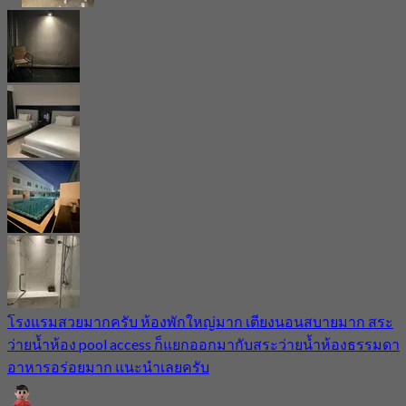
โรงแรมสวยมากครับ ห้องพักใหญ่มาก เตียงนอนสบายมาก สระ
ว่ายน้ำห้อง pool access ก็แยกออกมากับสระว่ายน้ำห้องธรรมดา
อาหารอร่อยมาก แนะนำเลยครับ