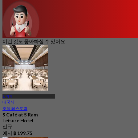
이런 것도 좋아하실 수 있어요
방 카피
태국식
호텔 레스토랑
S Café at S Ram
Leisure Hotel
신규
에서
฿ 199.75