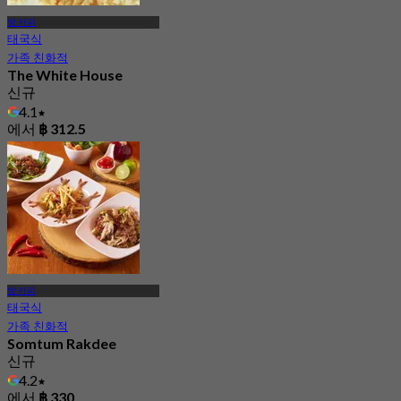
방 카피
태국식
가족 친화적
The White House
신규
4.1
에서
฿ 312.5
방 카피
태국식
가족 친화적
Somtum Rakdee
신규
4.2
에서
฿ 330