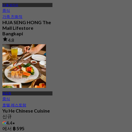
더 몰 방카피
중식
가족 친화적
HUA SENG HONG The
Mall Lifestore
Bangkapi
4.8
901 예약됨
에서
฿ 316.66
람캄행
중식
호텔 레스토랑
Yu He Chinese Cuisine
신규
4.4
에서
฿ 595