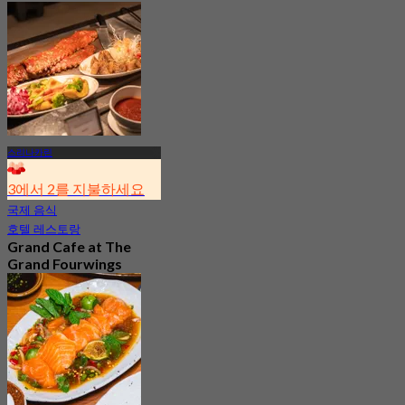
스리나카린
3에서 2를 지불하세요
국제 음식
호텔 레스토랑
Grand Cafe at The
Grand Fourwings
Hotel
4.8
72 예약됨
에서
฿ 532.66