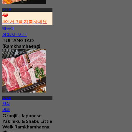
람캄행
4에서 3를 지불하세요
태국식
훠궈/샤브샤브
TUITANGTAO
(Ramkhamhaeng)
신규
3.1
에서
฿ 291
람캄행
일식
뷔페
Oranjii - Japanese
Yakiniku & Shabu Little
Walk Ramkhamhaeng