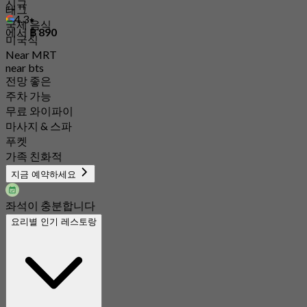
신규
태그
4.3
국제 음식
에서
฿ 890
미국식
Near MRT
near bts
전망 좋은
주차 가능
무료 와이파이
마사지 & 스파
푸켓
가족 친화적
지금 예약하세요
좌석이 충분합니다
요리별 인기 레스토랑