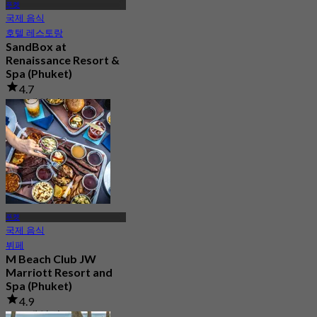
푸켓
국제 음식
호텔 레스토랑
SandBox at
Renaissance Resort &
Spa (Phuket)
4.7
116 예약됨
에서
฿ 530
푸켓
국제 음식
뷔페
M Beach Club JW
Marriott Resort and
Spa (Phuket)
4.9
148 예약됨