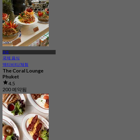
에서
฿ 750
푸켓
국제 음식
액티비티/체험
The Coral Lounge
Phuket
4.5
200 예약됨
에서
฿ 650