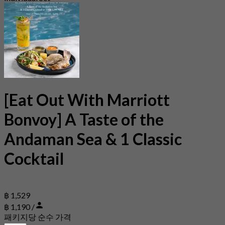
[Eat Out With Marriott
Bonvoy] A Taste of the
Andaman Sea & 1 Classic
Cocktail
฿ 1,529
฿ 1,190 /
패키지당 순수 가격