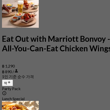
Eat Out with Marriott Bonvoy 
All-You-Can-Eat Chicken Wing
฿ 1,290
฿ 890 /
1인 기준 순수 가격
책
Party Pack
Lunch Special