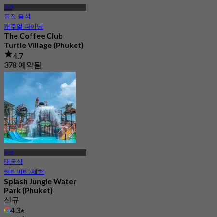
푸켓
퓨전 음식
캐주얼 다이닝
The Coffee Club
Turtle Village (Phuket)
4.7
378 예약됨
에서
฿ 422.5
푸켓
태국식
액티비티/체험
Splash Jungle Water
Park (Phuket)
신규
4.3