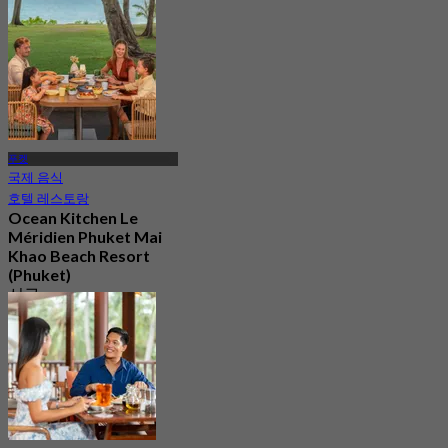
에서
฿ 795
푸켓
국제 음식
호텔 레스토랑
Ocean Kitchen Le
Méridien Phuket Mai
Khao Beach Resort
(Phuket)
신규
4.6
에서
฿ 445