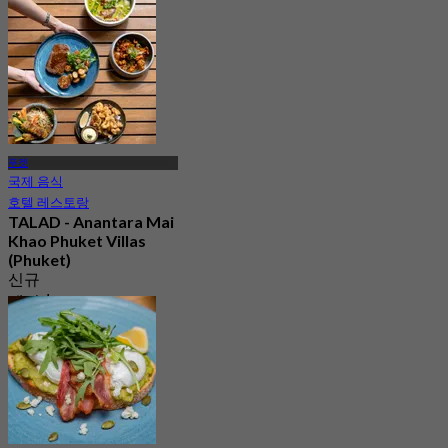
30 예약됨
에서
฿ 1,045
푸켓
국제 음식
호텔 레스토랑
TALAD - Anantara Mai
Khao Phuket Villas
(Phuket)
신규
에서
฿ 575