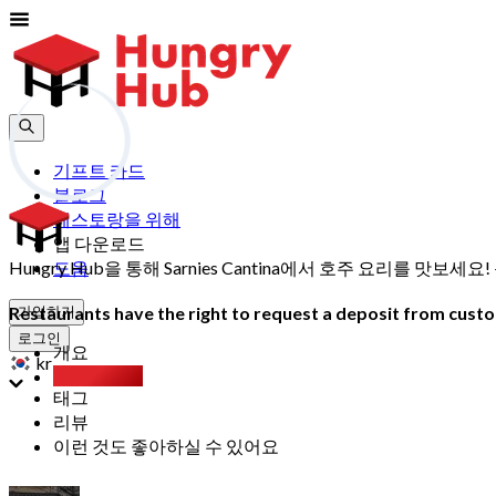
기프트 카드
블로그
레스토랑을 위해
앱 다운로드
Hungry Hub을 통해 Sarnies Cantina에서 호주 요리를 
도움
Restaurants have the right to request a deposit from custom
가입하기
로그인
개요
kr
Party Pack
태그
리뷰
이런 것도 좋아하실 수 있어요