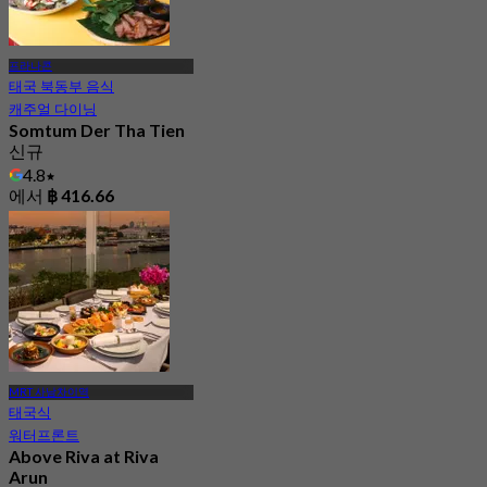
프라나콘
태국 북동부 음식
캐주얼 다이닝
Somtum Der Tha Tien
신규
4.8
에서
฿ 416.66
MRT 사남차이역
태국식
워터프론트
Above Riva at Riva
Arun