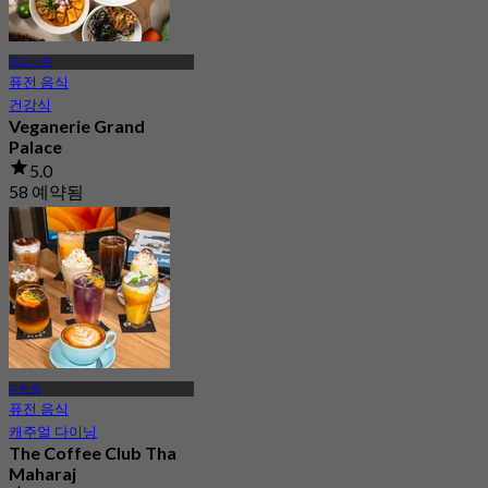
프라나콘
퓨전 음식
건강식
Veganerie Grand
Palace
5.0
58 예약됨
에서
฿ 216.66
마하랏
퓨전 음식
캐주얼 다이닝
The Coffee Club Tha
Maharaj