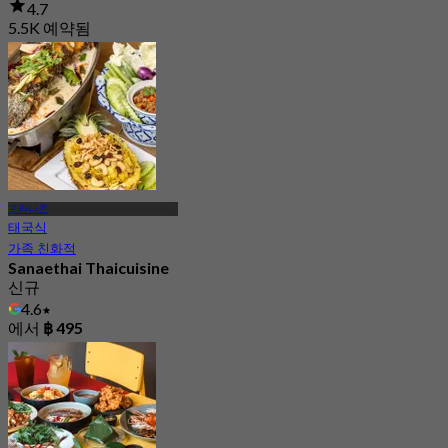
4.7
5.5K 예약됨
에서
฿ 189
프라나콘
태국식
가족 친화적
Sanaethai Thaicuisine
신규
4.6
에서
฿ 495