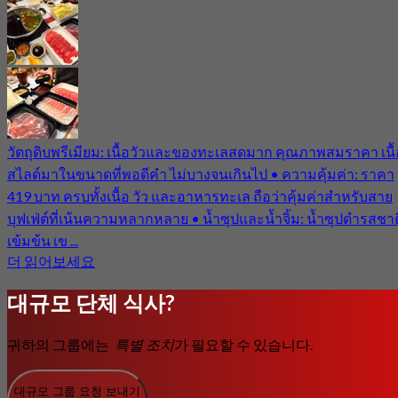
วัตถุดิบพรีเมียม: เนื้อวัวและของทะเลสดมาก คุณภาพสมราคา เนื้
สไลด์มาในขนาดที่พอดีคำ ไม่บางจนเกินไป • ความคุ้มค่า: ราคา
419 บาท ครบทั้งเนื้อ วัว และอาหารทะเล ถือว่าคุ้มค่าสำหรับสาย
บุฟเฟ่ต์ที่เน้นความหลากหลาย • น้ำซุปและน้ำจิ้ม: น้ำซุปดำรสชาต
เข้มข้น เข ...
더 읽어보세요
대규모 단체 식사?
귀하의 그룹에는
특별 조치
가 필요할 수 있습니다.
대규모 그룹 요청 보내기