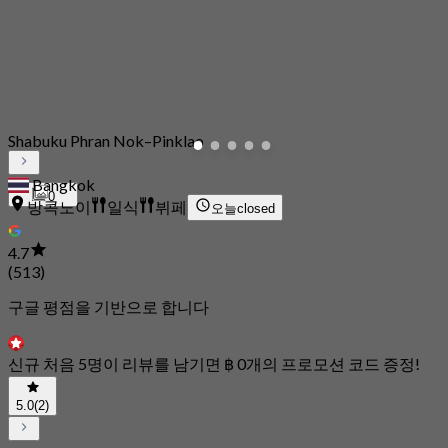
Shabuku Phran Nok–Pinklao
Bangkok
0
방콕노이
일식
뷔페
오늘
closed
4.7
(513)
구글 평점을 기반으로 합니다
신규 처음 5명이 리뷰를 남기면 ฿ 0개의 프로모션 코드 증정!
5.0
(2)