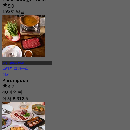
5.0
193 예약됨
에서
฿ 399.5
MRT 파이차이역
스테이크하우스
야외
Phrompoon
4.2
40 예약됨
에서
฿ 312.5