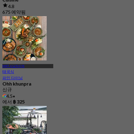
4.8
675 예약됨
에서
฿ 370
MRT 사남차이역
태국식
파인 다이닝
Ohh khunpra
신규
4.5
에서
฿ 325