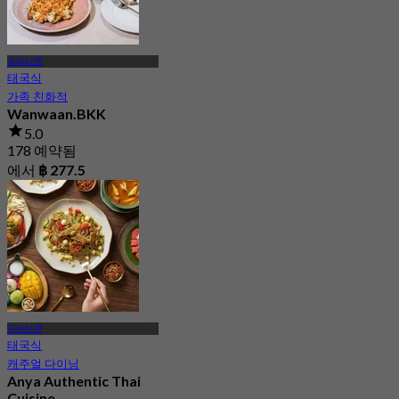
프라나콘
태국식
가족 친화적
Wanwaan.BKK
5.0
178 예약됨
에서
฿ 277.5
프라나콘
태국식
캐주얼 다이닝
Anya Authentic Thai
Cuisine