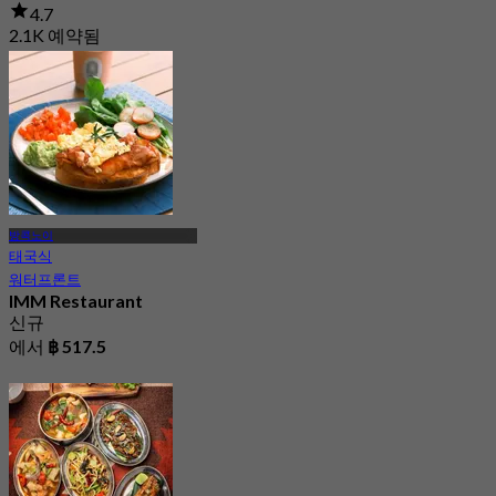
4.7
2.1K 예약됨
에서
฿ 999
방콕노이
태국식
워터프론트
IMM Restaurant
신규
에서
฿ 517.5