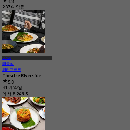
4.8
237 예약됨
에서
฿ 550
시리랏
태국식
워터프론트
Theatre Riverside
5.0
31 예약됨
에서
฿ 249.5