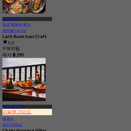
차란 사닛웡
태국 북동부 음식
캐주얼 다이닝
Larb Ruen Isan Craft
5.0
9 예약됨
에서
฿ 295
MRT 사남차이역
미슐랭 가이드
태국식
파인 다이닝
Chakrabongse Villas