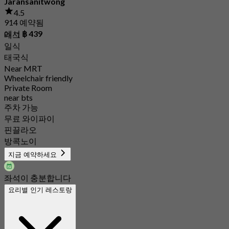
Jaransanitwong
4.5
914 예약됨
에서
฿ 439
태그
일식
태국식
Near MRT
Wheelchair friendly
Private Room
near bts
주차 가능
무료 와이파이
핀끌라오
방콕노이
지금 예약하세요
좌석이 충분합니다
요리별 인기 레스토랑