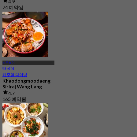
4.9
74 예약됨
에서
฿ 550
방콕노이
태국식
캐주얼 다이닝
Khaodongmoodaeng
Siriraj Wang Lang
4.7
165 예약됨
에서
฿ 324.75