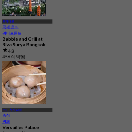
프라나콘
국제 음식
워터프론트
Babble and Grill at
Riva Surya Bangkok
4.8
456 예약됨
에서
฿ 315
MRT 차란13역
중식
뷔페
Versailles Palace