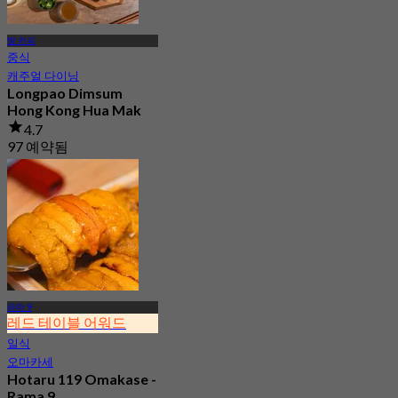
방 카피
중식
캐주얼 다이닝
Longpao Dimsum
Hong Kong Hua Mak
4.7
97 예약됨
에서
฿ 230
라마 9
레드 테이블 어워드
일식
오마카세
Hotaru 119 Omakase -
Rama 9