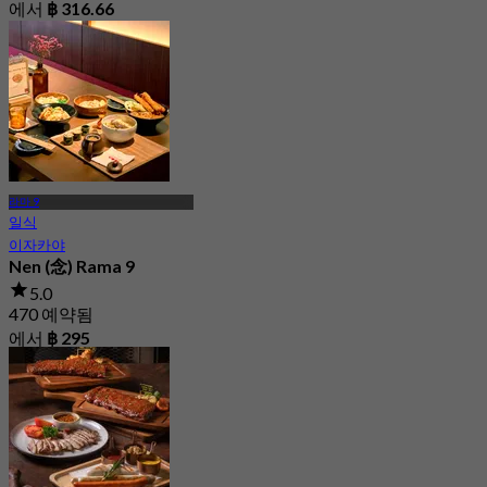
에서
฿ 316.66
라마 9
일식
이자카야
Nen (念) Rama 9
5.0
470 예약됨
에서
฿ 295