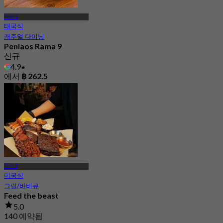
라마 9
태국식
캐주얼 다이닝
Penlaos Rama 9
신규
4.9
에서
฿ 262.5
라마 9
미국식
그릴/바비큐
Feed the beast
5.0
140 예약됨