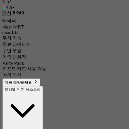
신규
4.6
에서
฿ 940
태그
태국식
Near MRT
near bts
주차 가능
무료 와이파이
수안 루앙
가족 친화적
Party Pack
기프트 카드 사용 가능
야외 좌석
지금 예약하세요
요리별 인기 레스토랑