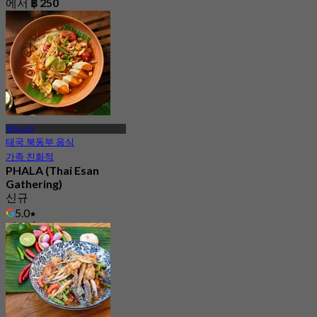
에서
฿ 250
팟타나칸
태국 북동부 음식
가족 친화적
PHALA (Thai Esan
Gathering)
신규
5.0
에서
฿ 472.5