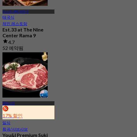
더 나인 센터 라마 9
태국식
체인 레스토랑
Est.33 at The Nine
Center Rama 9
4.7
52 예약됨
에서
฿ 562.5
팟타나칸
17% 할인
일식
훠궈/샤브샤브
You&I Premium Suki