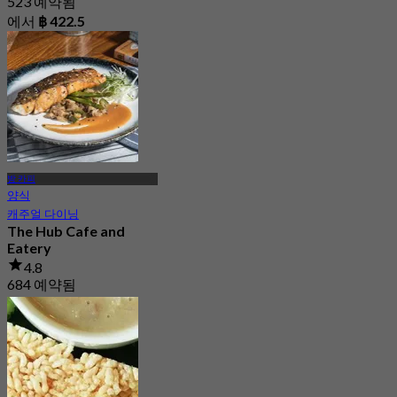
523 예약됨
에서
฿ 422.5
방 카피
양식
캐주얼 다이닝
The Hub Cafe and
Eatery
4.8
684 예약됨
에서
฿ 430