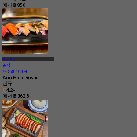
에서
฿ 850
수안 루앙
일식
캐주얼 다이닝
Arin Halal Sushi
신규
4.2
에서
฿ 362.5