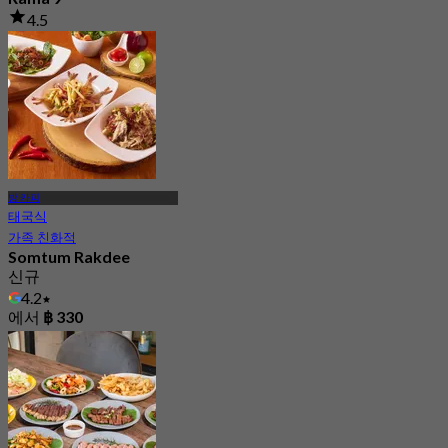
4.5
4K 예약됨
에서
฿ 1,176
방 카피
태국식
가족 친화적
Somtum Rakdee
신규
4.2
에서
฿ 330