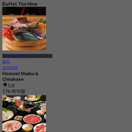
Buffet The Nine
Center
4.7
1.7K 예약됨
에서
฿ 498
더 나인 센터 라마 9
일식
오마카세
Honomi Shabu &
Omakase
5.0
176 예약됨
에서
฿ 1,700