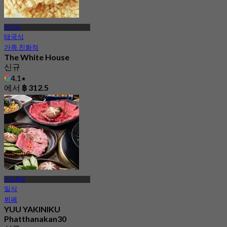
방 카피
태국식
가족 친화적
The White House
신규
4.1
에서
฿ 312.5
수안 루앙
일식
뷔페
YUU YAKINIKU
Phatthanakan30