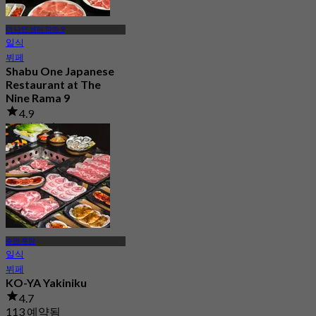
더 나인 센터 라마 9
일식
뷔페
Shabu One Japanese
Restaurant at The
Nine Rama 9
4.9
1K 예약됨
에서
฿ 458
수안 루앙
일식
뷔페
KO-YA Yakiniku
4.7
113 예약됨