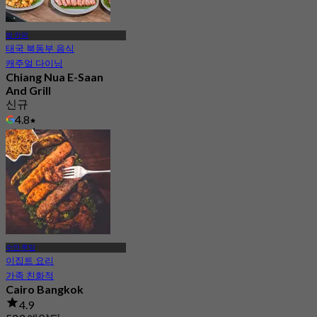
방 카피
태국 북동부 음식
캐주얼 다이닝
Chiang Nua E-Saan
And Grill
신규
4.8
에서
฿ 296.66
수안 루앙
이집트 요리
가족 친화적
Cairo Bangkok
4.9