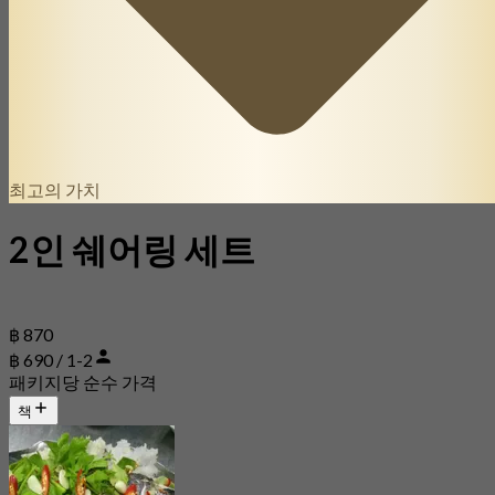
최고의 가치
2인 쉐어링 세트
฿ 870
฿ 690 / 1-2
패키지당 순수 가격
책