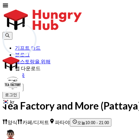
기프트 카드
블로그
레스토랑을 위해
앱 다운로드
도움
가입하기
로그인
kr
Tea Factory and More (Pattaya
양식
카페/디저트
파타야
오늘
10:00 - 21:00