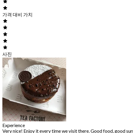
가격 대비 가치
사진
Experience
Very nice! Enjoy it every time we visit there. Good food, good su