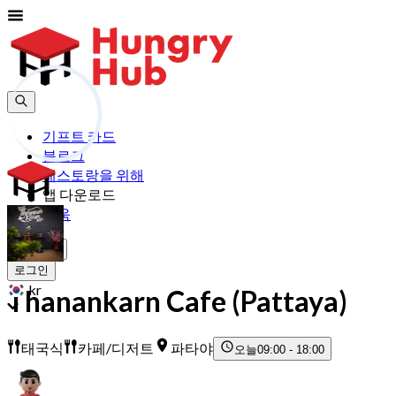
기프트 카드
블로그
레스토랑을 위해
앱 다운로드
도움
가입하기
로그인
kr
Thanankarn Cafe (Pattaya)
태국식
카페/디저트
파타야
오늘
09:00 - 18:00