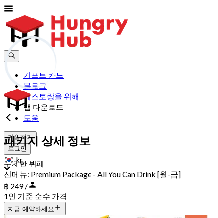
기프트 카드
블로그
레스토랑을 위해
앱 다운로드
도움
가입하기
패키지 상세 정보
로그인
kr
무제한 뷔페
신메뉴: Premium Package - All You Can Drink [월-금]
฿ 249 /
1인 기준 순수 가격
지금 예약하세요