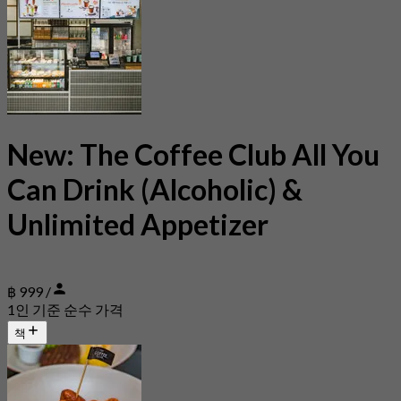
New: The Coffee Club All You
Can Drink (Alcoholic) &
Unlimited Appetizer
฿ 999 /
1인 기준 순수 가격
책