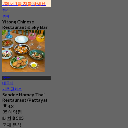
2에서 1를 지불하세요
중식
뷔페
Yitong Chinese
Restaurant & Sky Bar
(Pattaya)
신규
4.8
에서
฿ 666.66
파타야
태국식
가족 친화적
Sandee Homey Thai
Restaurant (Pattaya)
4.8
35 예약됨
에서
฿ 505
태그
국제 음식