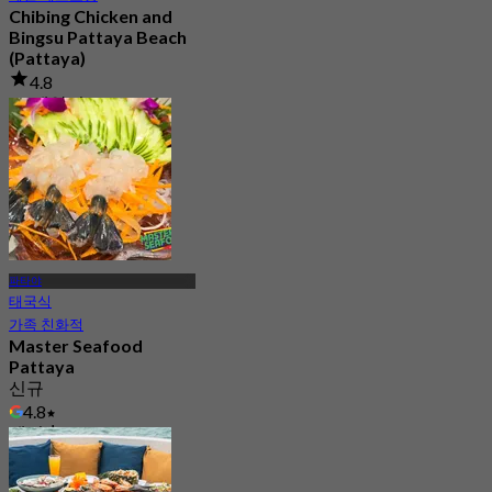
Chibing Chicken and
Bingsu Pattaya Beach
(Pattaya)
4.8
27 예약됨
에서
฿ 295
파타야
태국식
가족 친화적
Master Seafood
Pattaya
신규
4.8
에서
฿ 812.5