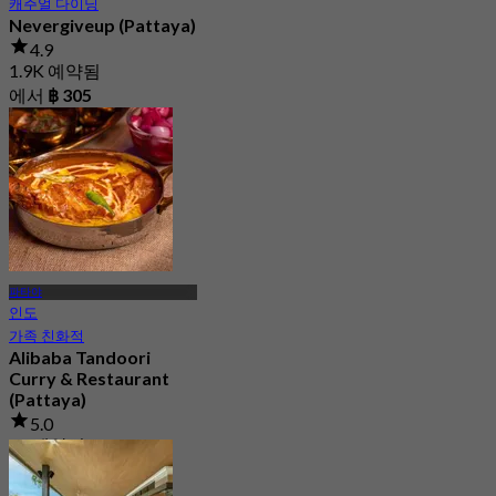
캐주얼 다이닝
Nevergiveup (Pattaya)
4.9
1.9K 예약됨
에서
฿ 305
파타야
인도
가족 친화적
Alibaba Tandoori
Curry & Restaurant
(Pattaya)
5.0
19 예약됨
에서
฿ 497.5