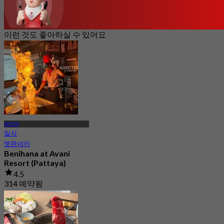
이런 것도 좋아하실 수 있어요
파타야
일식
뎃판야키
Benihana at Avani
Resort (Pattaya)
4.5
314 예약됨
에서
฿ 1,890