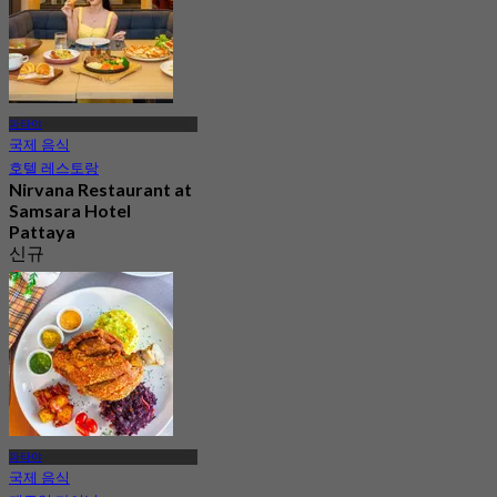
파타야
국제 음식
호텔 레스토랑
Nirvana Restaurant at
Samsara Hotel
Pattaya
신규
4.6
에서
฿ 525
파타야
국제 음식