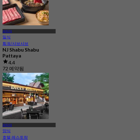
파타야
일식
훠궈/샤브샤브
NJ Shabu Shabu
Pattaya
4.4
72 예약됨
에서
฿ 416.66
파타야
양식
호텔 레스토랑