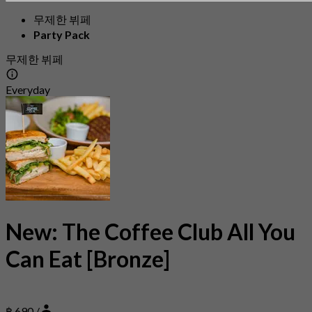
무제한 뷔페
Party Pack
무제한 뷔페
Everyday
New: The Coffee Club All You
Can Eat [Bronze]
฿ 690 /