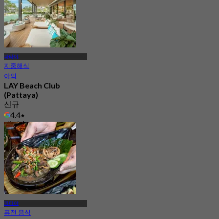
파타야
지중해식
야외
LAY Beach Club
(Pattaya)
신규
4.4
에서
฿ 666.66
파타야
퓨전 음식