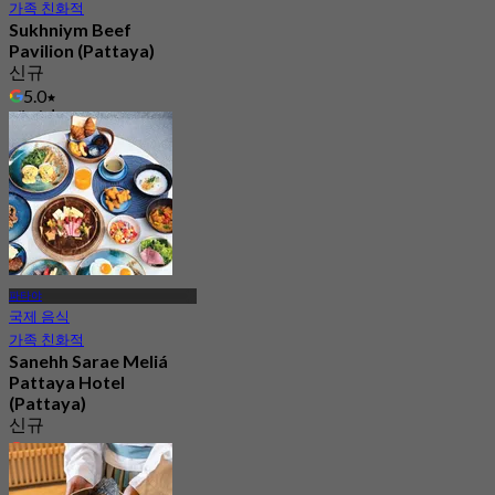
가족 친화적
Sukhniym Beef
Pavilion (Pattaya)
신규
5.0
에서
฿ 590
파타야
국제 음식
가족 친화적
Sanehh Sarae Meliá
Pattaya Hotel
(Pattaya)
신규
5.0
에서
฿ 450