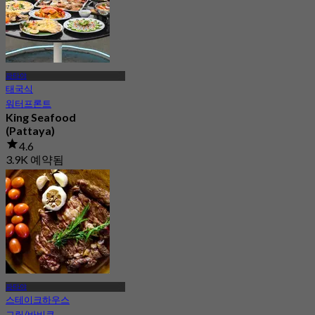
파타야
태국식
워터프론트
King Seafood
(Pattaya)
4.6
3.9K 예약됨
에서
฿ 467.5
파타야
스테이크하우스
그릴/바비큐