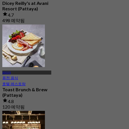
Dicey Reilly's at Avani
Resort (Pattaya)
4.7
498 예약됨
에서
฿ 450
파타야
퓨전 음식
호텔 레스토랑
Toast Brunch & Brew
(Pattaya)
4.8
120 예약됨
에서
฿ 375