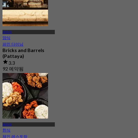
파타야
양식
파인 다이닝
Bricks and Barrels
(Pattaya)
3.3
92 예약됨
에서
฿ 483.33
파타야
한식
체인 레스토랑