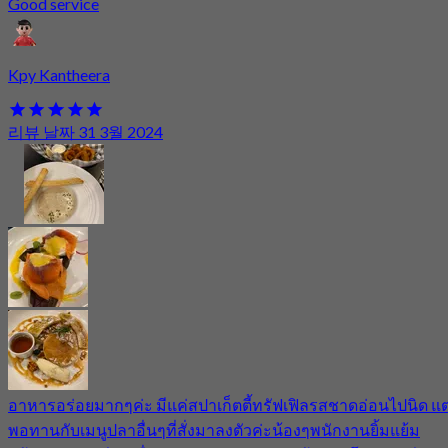
Good service
Kpy Kantheera
리뷰 날짜 31 3월 2024
อาหารอร่อยมากๆค่ะ มีแค่สปาเก็ตตี้ทรัฟเฟิลรสชาดอ่อนไปนิด แต
พอทานกับเมนูปลาอื่นๆที่สั่งมาลงตัวค่ะน้องๆพนักงานยิ้มแย้ม