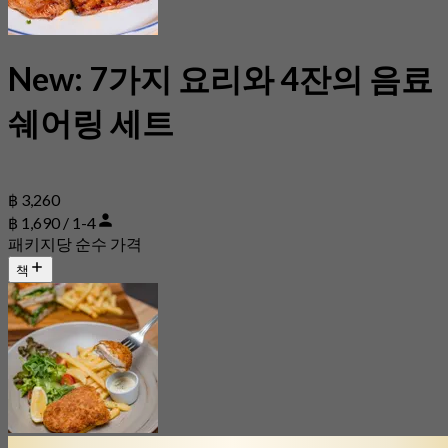
New: 7가지 요리와 4잔의 음료
쉐어링 세트
฿ 3,260
฿ 1,690 / 1-4
패키지당 순수 가격
책