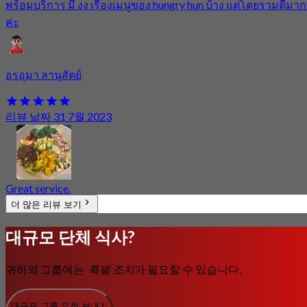
พร้อมบริการ มี งง เรื่องเมนูของ hungry hun บ้าง แต่โดยรวมดีมา
ค่ะ
อรอุมา ลานุสัตย์
리뷰 날짜 31 7월 2023
Great service.
더 많은 리뷰 보기
대규모 단체 식사?
귀하의 그룹에는
특별 조치
가 필요할 수 있습니다.
대규모 그룹 요청 보내기