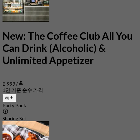
New: The Coffee Club All You
Can Drink (Alcoholic) &
Unlimited Appetizer
฿ 999 /
1인 기준 순수 가격
책
Party Pack
Sharing Set