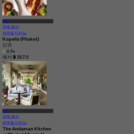
푸켓
국제 음식
캐주얼 다이닝
Kopella (Phuket)
신규
4.9
에서
฿ 317.5
푸켓
국제 음식
캐주얼 다이닝
The Andaman Kitchen