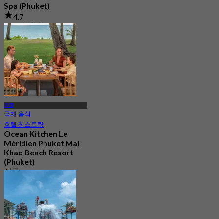
Spa (Phuket)
4.7
116 예약됨
에서
฿ 530
푸켓
국제 음식
호텔 레스토랑
Ocean Kitchen Le
Méridien Phuket Mai
Khao Beach Resort
(Phuket)
신규
4.6
에서
฿ 445