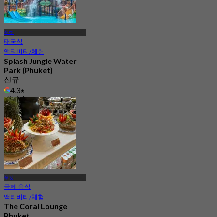
푸켓
태국식
액티비티/체험
Splash Jungle Water
Park (Phuket)
신규
4.3
에서
฿ 750
푸켓
국제 음식
액티비티/체험
The Coral Lounge
Phuket