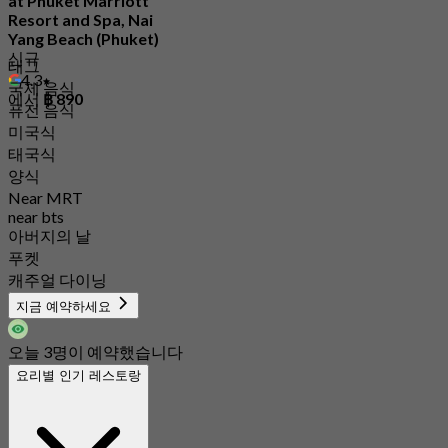
at Phuket Marriott
Resort and Spa, Nai
Yang Beach (Phuket)
신규
태그
4.3
국제 음식
에서
฿ 890
퓨전 음식
미국식
태국식
양식
Near MRT
near bts
아버지의 날
푸켓
캐주얼 다이닝
지금 예약하세요
오늘 3명이 예약했습니다
요리별 인기 레스토랑