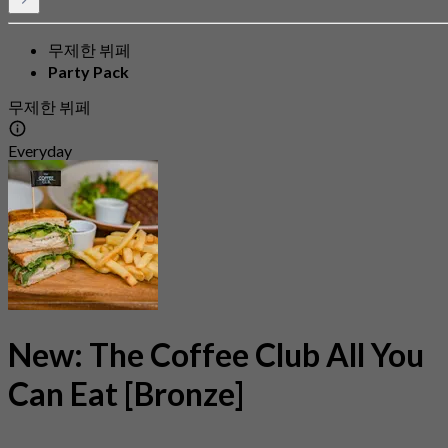
무제한 뷔페
Party Pack
무제한 뷔페
Everyday
New: The Coffee Club All You
Can Eat [Bronze]