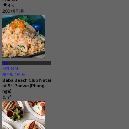
4.5
200 예약됨
에서
฿ 650
팡아
국제 음식
캐주얼 다이닝
Baba Beach Club Natai
at Sri Panwa (Phang-
nga)
신규
4.6
에서
฿ 1,059