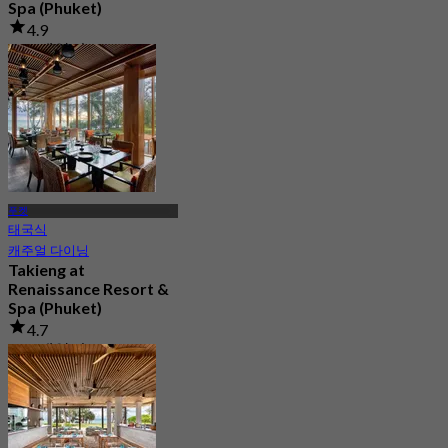
Spa (Phuket)
4.9
148 예약됨
에서
฿ 795
푸켓
태국식
캐주얼 다이닝
Takieng at
Renaissance Resort &
Spa (Phuket)
4.7
375 예약됨
에서
฿ 795