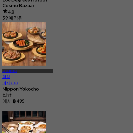
Cosmo Bazaar
4.8
59 예약됨
에서
฿ 195
무앙통타니
일식
이자카야
Nippon Yokocho
신규
에서
฿ 495