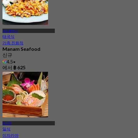
무앙통타니
태국식
가족 친화적
Manam Seafood
신규
4.5
에서
฿ 625
팍끄렛
일식
이자카야