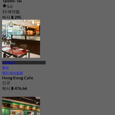
Taisho-Tei
5.0
15 예약됨
에서
฿ 295
무앙통타니
중식
체인 레스토랑
Hong Kong Cafe
신규
에서
฿ 476.66