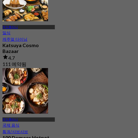
무앙통타니
일식
캐주얼 다이닝
Katsuya Cosmo
Bazaar
4.7
111 예약됨
에서
฿ 237.5
무앙통타니
국제 음식
훠궈/샤브샤브
100 Degrees Hotpot