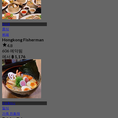
팍끄렛
중식
뷔페
Hongkong Fisherman
4.8
606 예약됨
에서
฿ 1,176
무앙통타니
일식
가족 친화적