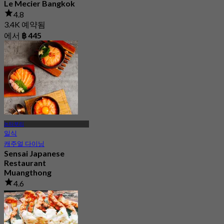
Le Mecier Bangkok
4.8
3.4K 예약됨
에서
฿ 445
논타부리
일식
캐주얼 다이닝
Sensai Japanese
Restaurant
Muangthong
4.6
59 예약됨
에서
฿ 925