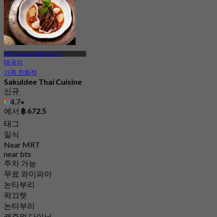
MRT Chaeng Watthana 14
태국식
가족 친화적
Sakuldee Thai Cuisine
신규
4.7
에서
฿ 672.5
태그
일식
Near MRT
near bts
주차 가능
무료 와이파이
논타부리
팍끄렛
논타부리
캐주얼 다이닝