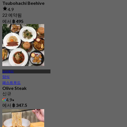
Tsubohachi Beehive
4.9
22 예약됨
에서
฿ 495
논타부리
양식
패스트푸드
Olive Steak
신규
4.9
에서
฿ 347.5