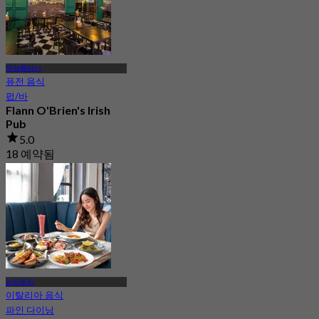
무앙통타니
퓨전 음식
펍/바
Flann O'Brien's Irish
Pub
5.0
18 예약됨
에서
฿ 625
논타부리
이탈리아 음식
파인 다이닝