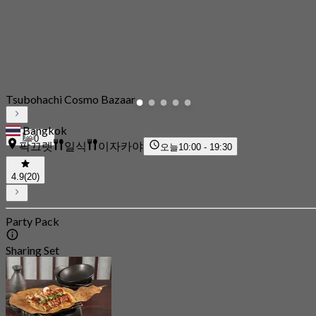
Tsubohachi Cosmo Bazaar
Bangkok
0
팍끄렛
일식
이자카야
오늘
10:00 - 19:30
4.9
(20)
Party Pack
Sharing Set