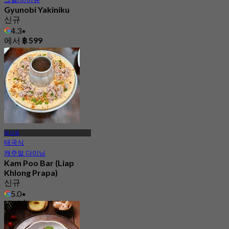
Gyunobi Yakiniku
신규
4.3
에서
฿ 599
팍끄렛
태국식
캐주얼 다이닝
Kam Poo Bar (Liap
Khlong Prapa)
신규
5.0
에서
฿ 322.5