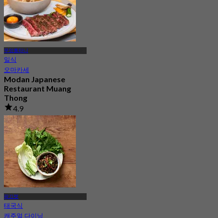
무앙통타니
일식
오마카세
Modan Japanese
Restaurant Muang
Thong
4.9
78 예약됨
에서
฿ 990
팍끄렛
태국식
캐주얼 다이닝