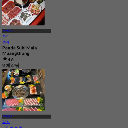
무앙통타니
중식
뷔페
Panda Suki Mala
Muangthong
4.6
8 예약됨
에서
฿ 287
무앙통타니
일식
그릴/바비큐