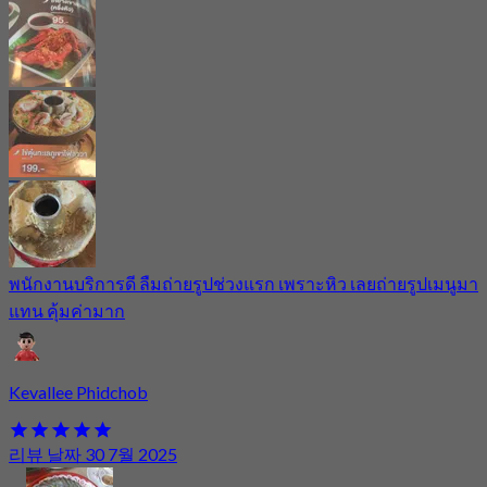
พนักงานบริการดี ลืมถ่ายรูปช่วงแรก เพราะหิว เลยถ่ายรูปเมนูมา
แทน คุ้มค่ามาก
Kevallee Phidchob
리뷰 날짜 30 7월 2025