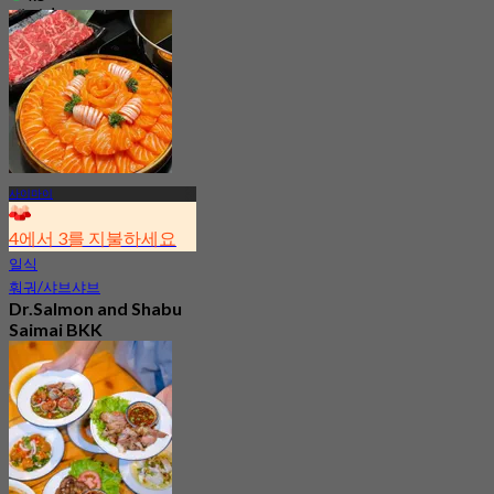
에서
฿ 299
사이마이
4에서 3를 지불하세요
일식
훠궈/샤브샤브
Dr.Salmon and Shabu
Saimai BKK
4.3
33 예약됨
에서
฿ 343.5