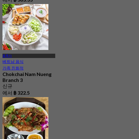
룸룩카
베트남 음식
가족 친화적
Chokchai Nam Nueng
Branch 3
신규
에서
฿ 322.5