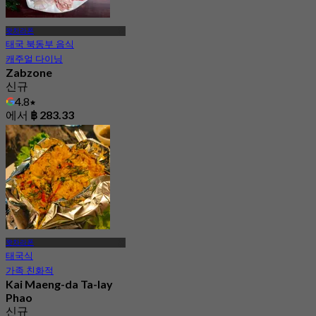
왓차라폰
태국 북동부 음식
캐주얼 다이닝
Zabzone
신규
4.8
에서
฿ 283.33
왓차라폰
태국식
가족 친화적
Kai Maeng-da Ta-lay
Phao
신규