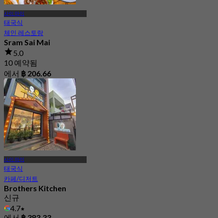
사이 마이
태국식
체인 레스토랑
Sram Sai Mai
5.0
10 예약됨
에서
฿ 206.66
사이 마이
태국식
카페/디저트
Brothers Kitchen
신규
4.7
에서
฿ 383.33