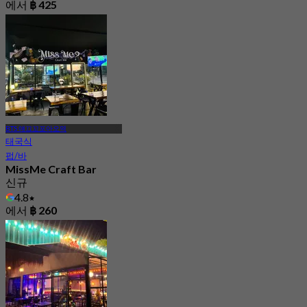
에서
฿ 425
BTS 얘끄꼬포아오역
태국식
펍/바
MissMe Craft Bar
신규
4.8
에서
฿ 260