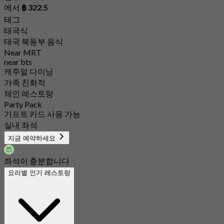
에서
฿ 322.5
태그
태국식
태국 북동부 음식
Near MRT
near bts
캐주얼 다이닝
가족 친화적
체인 레스토랑
Party Pack
기프트 카드 사용 가능
실내 좌석
지금 예약하세요
좌석이 충분합니다
요리별 인기 레스토랑