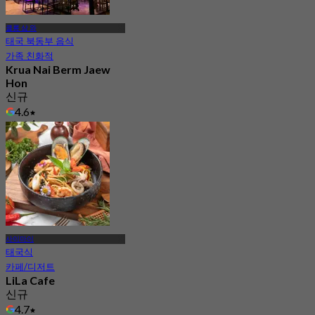
클롱 삼 와
태국 북동부 음식
가족 친화적
Krua Nai Berm Jaew
Hon
신규
4.6
에서
฿ 499
사이마이
태국식
카페/디저트
LiLa Cafe
신규
4.7