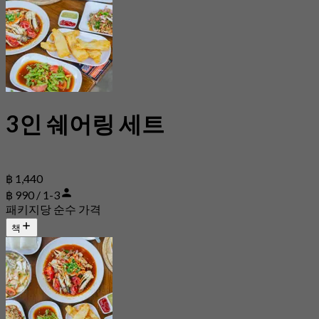
3인 쉐어링 세트
฿ 1,440
฿ 990 / 1-3
패키지당 순수 가격
책