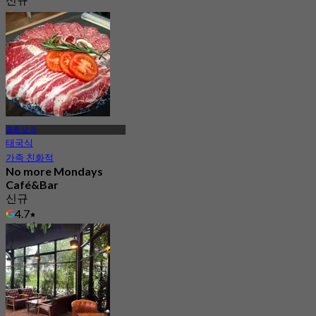
4.1
에서
฿ 363.33
클롱 삼 와
태국식
가족 친화적
No more Mondays
Café&Bar
신규
4.7
에서
฿ 345