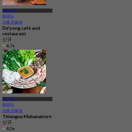
클롱 삼 와
태국식
가족 친화적
De'yong café and
restaurant
신규
4.7
에서
฿ 296.66
사이 마이
태국식
가족 친화적
Thiangna Mahanakorn
신규
4.0