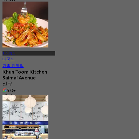
318 예약됨
에서
฿ 268
사이 마이
태국식
가족 친화적
Khun Toom Kitchen
Saimai Avenue
신규
5.0
에서
฿ 295