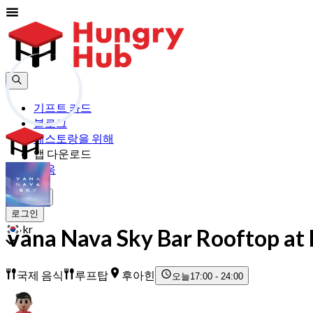
기프트 카드
블로그
레스토랑을 위해
앱 다운로드
도움
가입하기
로그인
kr
Vana Nava Sky Bar Rooftop at 
국제 음식
루프탑
후아힌
오늘
17:00 - 24:00