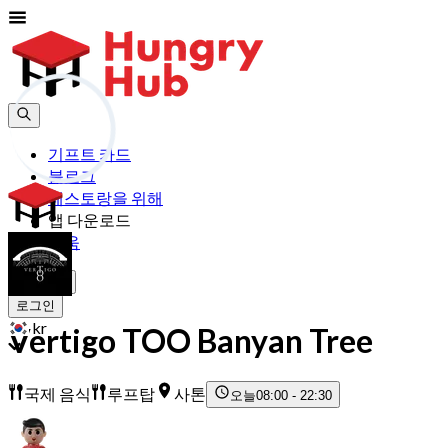
기프트 카드
블로그
레스토랑을 위해
앱 다운로드
도움
가입하기
로그인
kr
Vertigo TOO Banyan Tree
국제 음식
루프탑
사톤
오늘
08:00 - 22:30