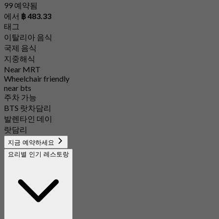
99 예약됨
에서
฿ 483.33
태그
이탈리아 음식
국제 음식
지중해식
Near MRT
Wheelchair friendly
near bts
주차 가능
BTS 랏차담리
발렌타인 데이
랏담리
지금 예약하세요
요리별 인기 레스토랑