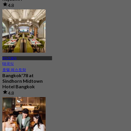
4.8
258 예약됨
에서
฿ 445
BTS 칫롬역
태국식
호텔 레스토랑
Bangkok'78 at
Sindhorn Midtown
Hotel Bangkok
4.8
3K 예약됨
에서
฿ 319