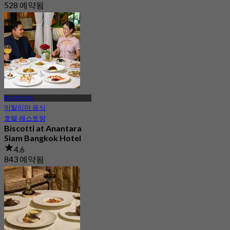
528 예약됨
에서
฿ 1,250
BTS 랏차담리
이탈리아 음식
호텔 레스토랑
Biscotti at Anantara
Siam Bangkok Hotel
4.6
843 예약됨
에서
฿ 1,295