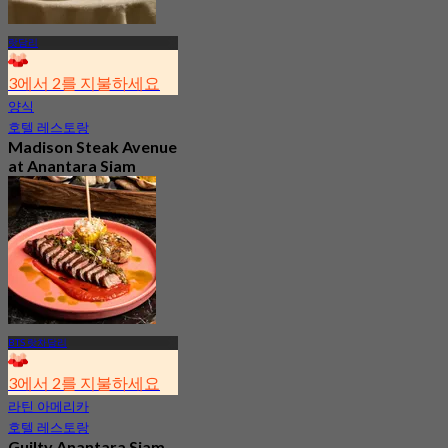
랏담리
3에서 2를 지불하세요
양식
호텔 레스토랑
Madison Steak Avenue
at Anantara Siam
Bangkok Hotel
4.9
1.2K 예약됨
에서
฿ 1,406
BTS 랏차담리
3에서 2를 지불하세요
라틴 아메리카
호텔 레스토랑
Guilty Anantara Siam