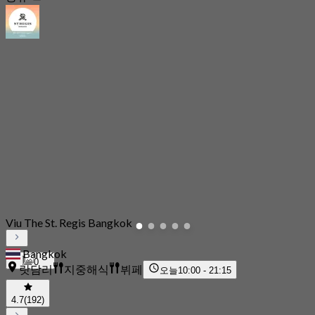
Viu The St. Regis Bangkok
Bangkok
0
랏담리
지중해식
뷔페
오늘
10:00 - 21:15
4.7
(192)