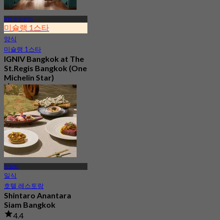
BTS 랏차담리
미슐랭 1스타
양식
미슐랭 1스타
IGNIV Bangkok at The
St.Regis Bangkok (One
Michelin Star)
4.9
662 예약됨
에서
฿ 2,900
랏담리
일식
호텔 레스토랑
Shintaro Anantara
Siam Bangkok
4.4