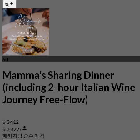
책
6d
Mamma's Sharing Dinner
(including 2-hour Italian Wine
Journey Free-Flow)
฿ 3,412
฿ 2,899 /
패키지당 순수 가격