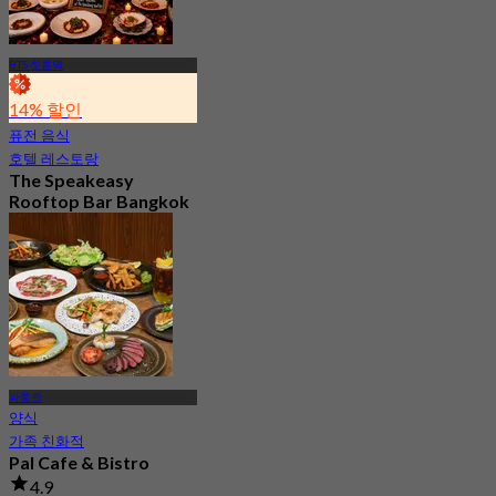
BTS 칫롬역
14% 할인
퓨전 음식
호텔 레스토랑
The Speakeasy
Rooftop Bar Bangkok
5.0
253 예약됨
에서
฿ 499.75
파툼완
양식
가족 친화적
Pal Cafe & Bistro
4.9