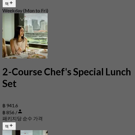
책
Weekday (Mon to Fri)
2-Course Chef's Special Lunch
Set
฿ 941.6
฿ 856 /
패키지당 순수 가격
책