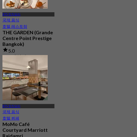
BTS 랏차담리
국제 음식
호텔 레스토랑
THE GARDEN (Grande
Centre Point Prestige
Bangkok)
5.0
112 예약됨
에서
฿ 790
BTS 랏차담리
국제 음식
호텔 뷔페
MoMo Café
Courtyard Marriott
Rajdamri