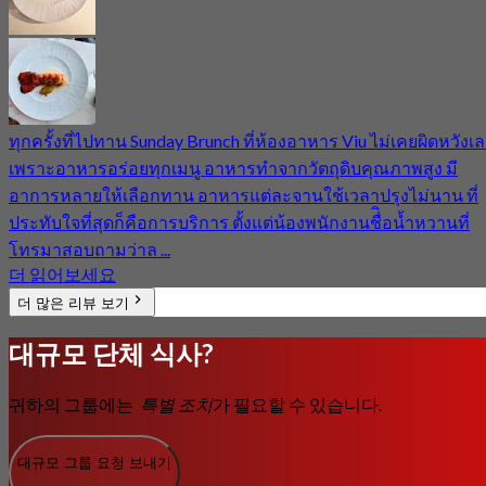
ทุกครั้งที่ไปทาน Sunday Brunch ที่ห้องอาหาร Viu ไม่เคยผิดหวังเ
เพราะอาหารอร่อยทุกเมนู อาหารทำจากวัตถุดิบคุณภาพสูง มี
อาการหลายให้เลือกทาน อาหารแต่ละจานใช้เวลาปรุงไม่นาน ที่
ประทับใจที่สุดก็คือการบริการ ตั้งแต่น้องพนักงานชื่ิอน้ำหวานที่
โทรมาสอบถามว่าล ...
더 읽어보세요
더 많은 리뷰 보기
대규모 단체 식사?
귀하의 그룹에는
특별 조치
가 필요할 수 있습니다.
대규모 그룹 요청 보내기