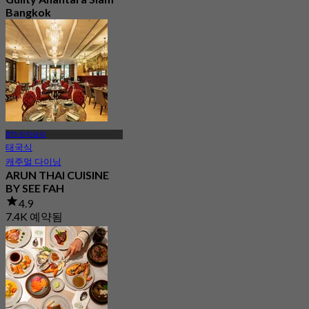
Bangkok
4.8
2.5K 예약됨
에서
฿ 650
BTS 랏차담리
태국식
캐주얼 다이닝
ARUN THAI CUISINE
BY SEE FAH
4.9
7.4K 예약됨
에서
฿ 500