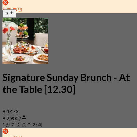
57% 할인
책
Signature Sunday Brunch - At
the Table [12.30]
฿ 4,473
฿ 2,900 /
1인 기준 순수 가격