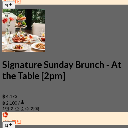
35% 할인
책
Signature Sunday Brunch - At
the Table [2pm]
฿ 4,473
฿ 2,100 /
1인 기준 순수 가격
53% 할인
책