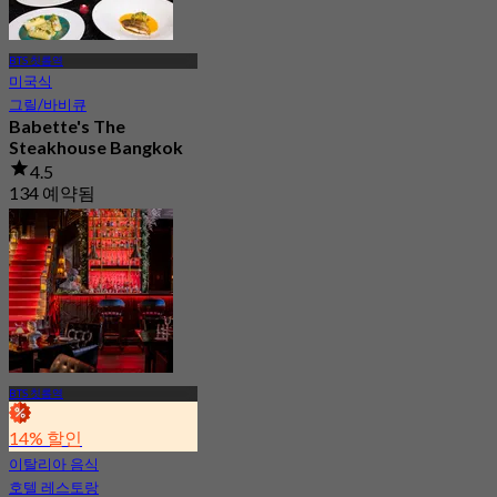
BTS 칫롬역
미국식
그릴/바비큐
Babette's The
Steakhouse Bangkok
4.5
134 예약됨
에서
฿ 999
BTS 칫롬역
14% 할인
이탈리아 음식
호텔 레스토랑