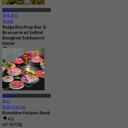
BTS 나나
국제 음식
루프탑
Belga Rooftop Bar &
Brasserie at Sofitel
Bangkok Sukhumvit
Hotel
4.6
1.4K 예약됨
에서
฿ 996.66
BTS 아속역
중식
훠궈/샤브샤브
Kunshine Hotpot Asok
4.6
6K 예약됨