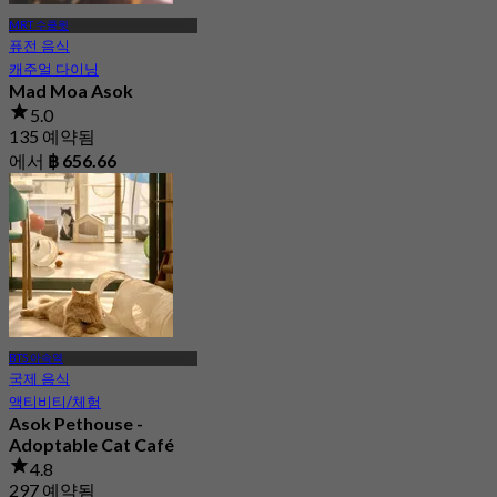
MRT 수쿰윗
퓨전 음식
캐주얼 다이닝
Mad Moa Asok
5.0
135 예약됨
에서
฿ 656.66
BTS 아속역
국제 음식
액티비티/체험
Asok Pethouse -
Adoptable Cat Café
4.8
297 예약됨