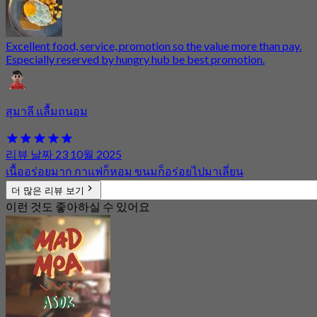
Excellent food, service, promotion so the value more than pay.
Especially reserved by hungry hub be best promotion.
สุมาลี แลื้มถนอม
리뷰 날짜 23 10월 2025
เนื้ออร่อยมาก กาแฟก็หอม ขนมก็อร่อยไปมาเลี่ยน
더 많은 리뷰 보기
이런 것도 좋아하실 수 있어요