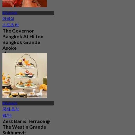
BTS 아속역
미국식
스포츠 바
The Governor
Bangkok At Hilton
Bangkok Grande
Asoke
4.6
63 예약됨
에서
฿ 299.5
BTS 아속역
국제 음식
펍/바
Zest Bar & Terrace @
The Westin Grande
Sukhumvit