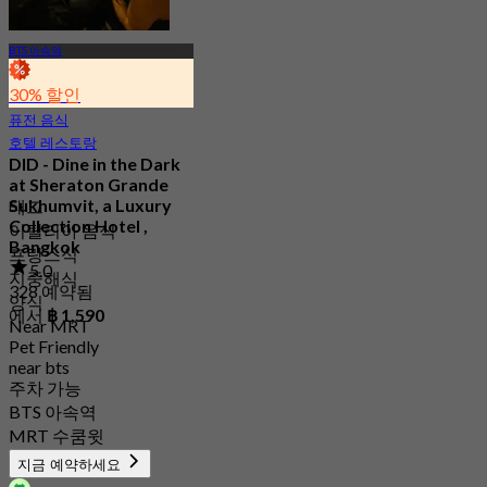
BTS 아속역
30% 할인
퓨전 음식
호텔 레스토랑
DID - Dine in the Dark
at Sheraton Grande
Sukhumvit, a Luxury
태그
Collection Hotel ,
이탈리아 음식
Bangkok
프랑스식
5.0
지중해식
328 예약됨
양식
에서
฿ 1,590
Near MRT
Pet Friendly
near bts
주차 가능
BTS 아속역
MRT 수쿰윗
지금 예약하세요