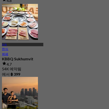
4.8
481 예약됨
에서
฿ 449.5
아속
한식
뷔페
KBBQ Sukhumvit
4.7
54K 예약됨
에서
฿ 399