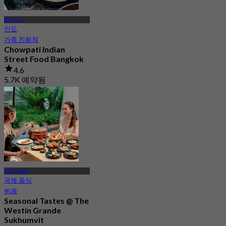
BTS 나나
인도
가족 친화적
Chowpati Indian
Street Food Bangkok
4.6
5.7K 예약됨
에서
฿ 399
BTS 아속역
국제 음식
뷔페
Seasonal Tastes @ The
Westin Grande
Sukhumvit