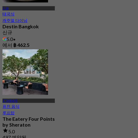
아속
태국식
캐주얼 다이닝
Destin Bangkok
신규
5.0
에서
฿ 462.5
BTS 아속역
퓨전 음식
루프탑
The Eatery Four Points
by Sheraton
5.0
497 예약됨