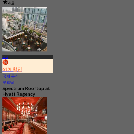
4.8
2K 예약됨
에서
฿ 794.25
나나
61% 할인
국제 음식
루프탑
Spectrum Rooftop at
Hyatt Regency
Bangkok Sukhumvit
4.8
9.9K 예약됨
에서
฿ 499.5