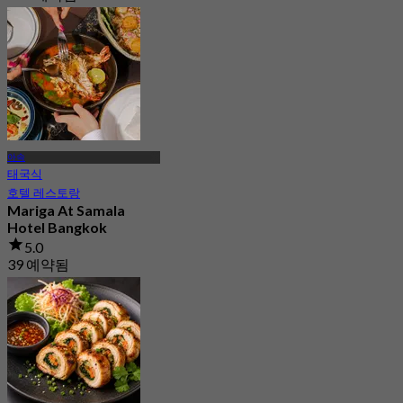
에서
฿ 160
아속
태국식
호텔 레스토랑
Mariga At Samala
Hotel Bangkok
5.0
39 예약됨
에서
฿ 537.5