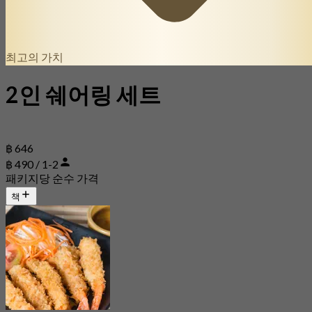
최고의 가치
2인 쉐어링 세트
฿ 646
฿ 490 / 1-2
패키지당 순수 가격
책