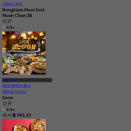
카페/디저트
Rongtiam Nom Sod
Nuan Chan 28
신규
4.8
에서
฿ 389
사이 마이
태국 북동부 음식
캐주얼 다이닝
Saon
신규
4.4
에서
฿ 343.33