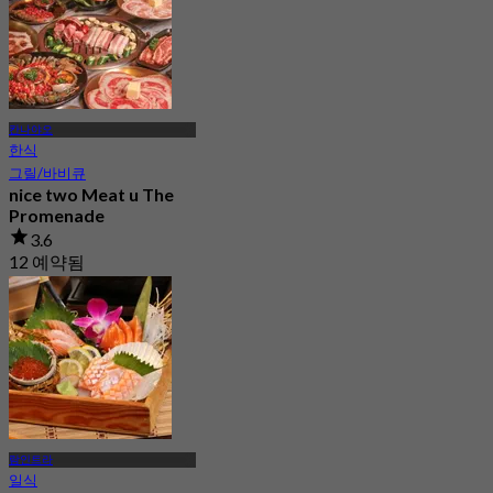
칸나야오
한식
그릴/바비큐
nice two Meat u The
Promenade
3.6
12 예약됨
에서
฿ 845
람인트라
일식