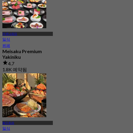
까셋나와민
일식
뷔페
Meisaku Premium
Yakiniku
4.7
1.8K 예약됨
에서
฿ 1,046
람인트라
일식