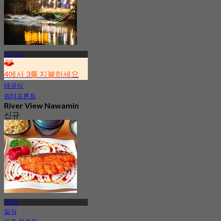
칸나야오
4에서 3를 지불하세요
태국식
워터프론트
River View Nawamin
신규
4.9
에서
฿ 550
부엥꿈
일식