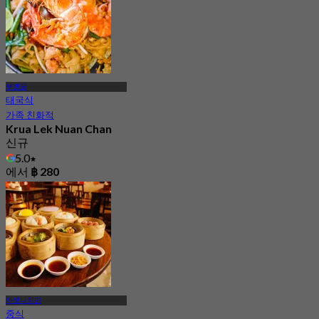
부엥꿈
태국식
가족 친화적
Krua Lek Nuan Chan
신규
5.0
에서
฿ 280
까셋나와민
중식