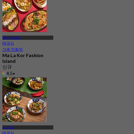
패션 아일랜드
태국식
가족 친화적
Ma La Kor Fashion
Island
신규
4.5
에서
฿ 399
칸나야오
태국식