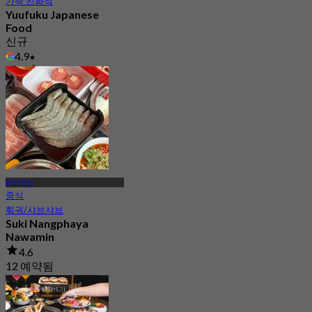
가족 친화적
Yuufuku Japanese
Food
신규
4.9
에서
฿ 297.5
람인트라
중식
훠궈/샤브샤브
Suki Nangphaya
Nawamin
4.6
12 예약됨
에서
฿ 339