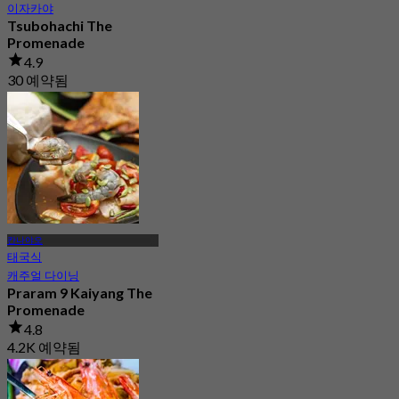
이자카야
Tsubohachi The
Promenade
4.9
30 예약됨
에서
฿ 495
칸나야오
태국식
캐주얼 다이닝
Praram 9 Kaiyang The
Promenade
4.8
4.2K 예약됨
에서
฿ 299.5