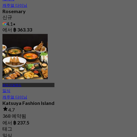
캐주얼 다이닝
Rosemary
신규
4.1
에서
฿ 363.33
패션 아일랜드
일식
캐주얼 다이닝
Katsuya Fashion Island
4.7
368 예약됨
에서
฿ 237.5
태그
일식