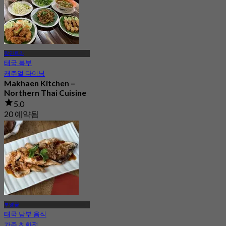
람인트라
태국 북부
캐주얼 다이닝
Makhaen Kitchen –
Northern Thai Cuisine
5.0
20 예약됨
에서
฿ 210
부엥꿈
태국 남부 음식
가족 친화적