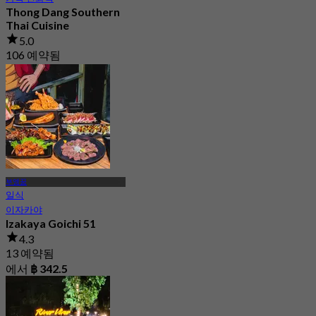
Thong Dang Southern
Thai Cuisine
5.0
106 예약됨
에서
฿ 225
부엥꿈
일식
이자카야
Izakaya Goichi 51
4.3
13 예약됨
에서
฿ 342.5