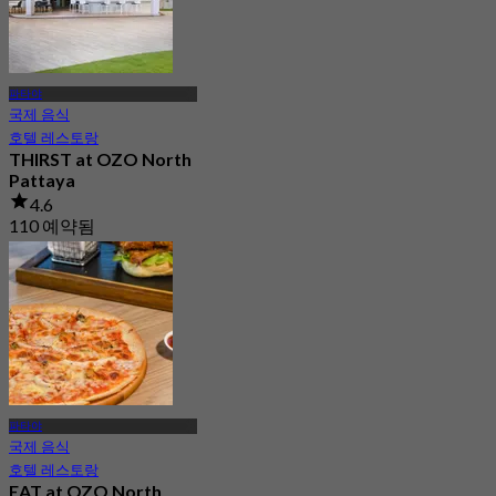
파타야
국제 음식
호텔 레스토랑
THIRST at OZO North
Pattaya
4.6
110 예약됨
에서
฿ 569
파타야
국제 음식
호텔 레스토랑
EAT at OZO North