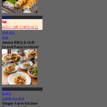
파타야
4에서 3를 지불하세요
국제 음식
뷔페
Jimmy BBQ & Grill
Grand Palazzo Hotel
(Pattaya)
4.1
306 예약됨
에서
฿ 599.25
파타야
태국식
쇼핑몰 레스토랑
Ginger Farm kitchen