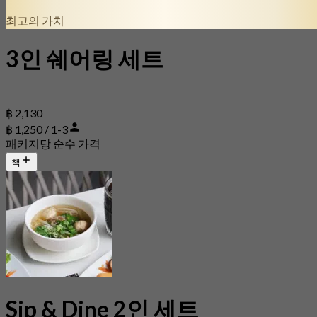
최고의 가치
3인 쉐어링 세트
฿ 2,130
฿ 1,250 / 1-3
패키지당 순수 가격
책
Sip & Dine 2인 세트