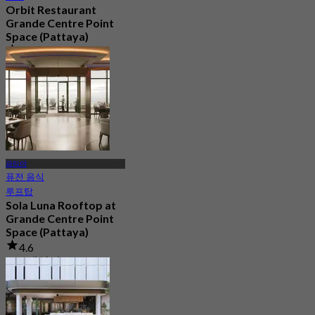
Orbit Restaurant
Grande Centre Point
Space (Pattaya)
4.8
21.8K 예약됨
에서
฿ 1,290
파타야
퓨전 음식
루프탑
Sola Luna Rooftop at
Grande Centre Point
Space (Pattaya)
4.6
415 예약됨
에서
฿ 645