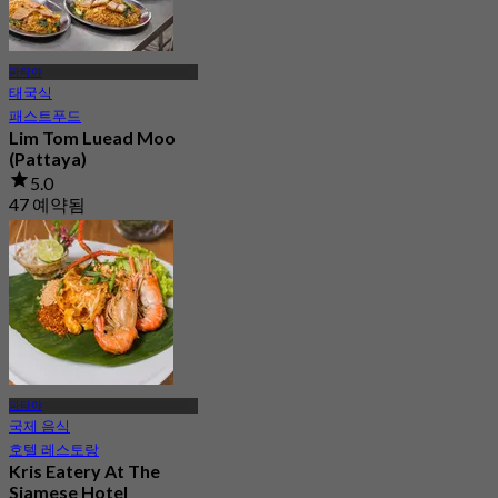
파타야
태국식
패스트푸드
Lim Tom Luead Moo
(Pattaya)
5.0
47 예약됨
에서
฿ 370
파타야
국제 음식
호텔 레스토랑
Kris Eatery At The
Siamese​ Hotel​