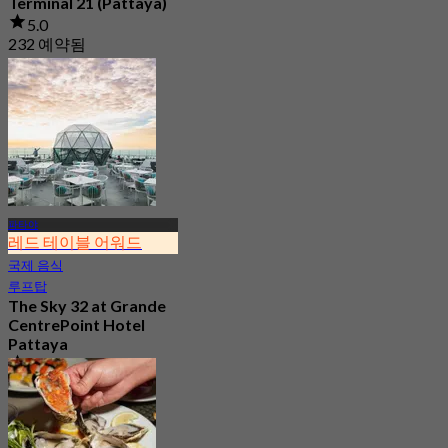
Terminal 21 (Pattaya)
5.0
232 예약됨
에서
฿ 622.5
파타야
레드 테이블 어워드
국제 음식
루프탑
The Sky 32 at Grande
CentrePoint Hotel
Pattaya
4.9
11.7K 예약됨
에서
฿ 980