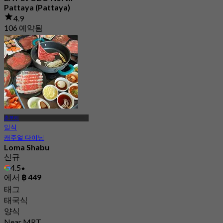
Pattaya (Pattaya)
4.9
106 예약됨
에서
฿ 299
촌부리
일식
캐주얼 다이닝
Loma Shabu
신규
4.5
에서
฿ 449
태그
태국식
양식
Near MRT