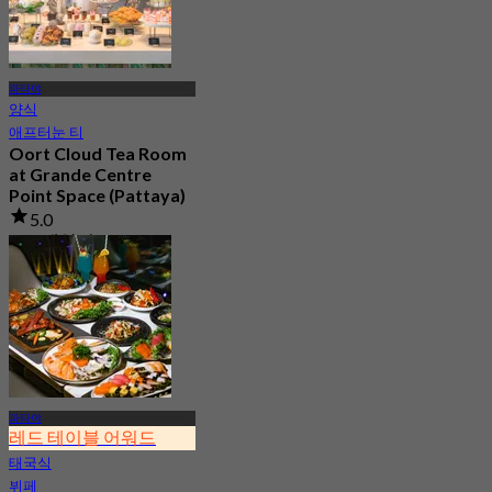
파타야
양식
애프터눈 티
Oort Cloud Tea Room
at Grande Centre
Point Space (Pattaya)
5.0
235 예약됨
에서
฿ 499.5
파타야
레드 테이블 어워드
태국식
뷔페