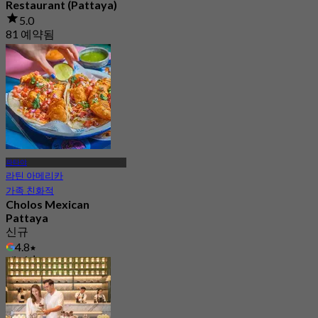
Restaurant (Pattaya)
5.0
81 예약됨
에서
฿ 210
파타야
라틴 아메리카
가족 친화적
Cholos Mexican
Pattaya
신규
4.8
에서
฿ 462.5