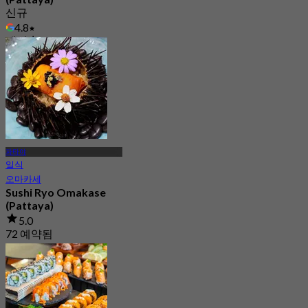
신규
4.8
에서
฿ 572
파타야
일식
오마카세
Sushi Ryo Omakase
(Pattaya)
5.0
72 예약됨
에서
฿ 1,190