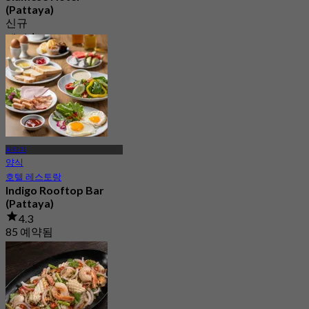
(Pattaya​)
신규
에서
฿ 487.5
파타야
양식
호텔 레스토랑
Indigo Rooftop Bar
(Pattaya)
4.3
85 예약됨
에서
฿ 475