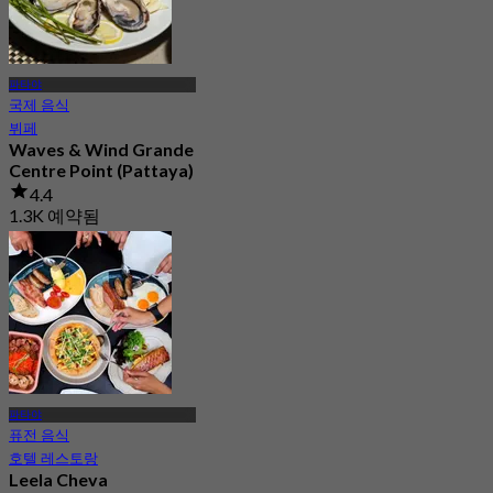
파타야
국제 음식
뷔페
Waves & Wind Grande
Centre Point (Pattaya)
4.4
1.3K 예약됨
에서
฿ 700
파타야
퓨전 음식
호텔 레스토랑
Leela Cheva