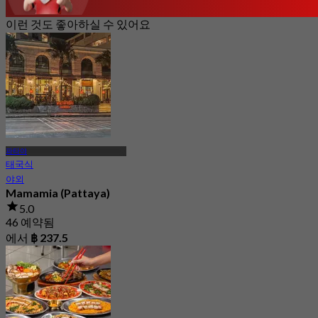
이런 것도 좋아하실 수 있어요
파타야
태국식
야외
Mamamia (Pattaya)
5.0
46 예약됨
에서
฿ 237.5