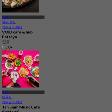
파타야
국제 음식
캐주얼 다이닝
VOID café & hub
Pattaya
신규
5.0
에서
฿ 230
파타야
태국식
캐주얼 다이닝
Tah Siam Music Cafe
(Pattaya)