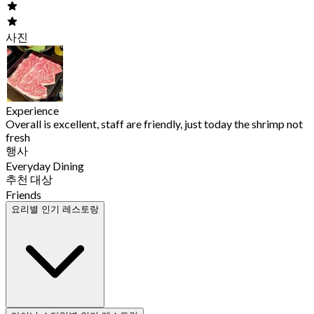
사진
Experience
Overall is excellent, staff are friendly, just today the shrimp not
fresh
행사
Everyday Dining
추천 대상
Friends
요리별 인기 레스토랑