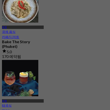
푸켓
국제 음식
카페/디저트
Bake The Story
(Phuket)
5.0
170 예약됨
에서
฿ 237.5
푸켓
태국식