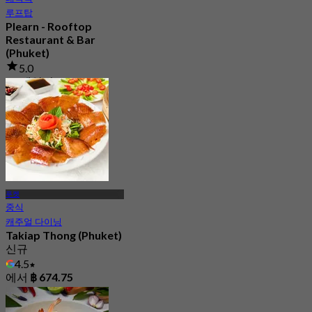
루프탑
Plearn - Rooftop
Restaurant & Bar
(Phuket)
5.0
77 예약됨
에서
฿ 625
푸켓
중식
캐주얼 다이닝
Takiap Thong (Phuket)
신규
4.5
에서
฿ 674.75