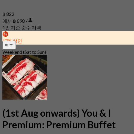
฿ 822
에서 ฿ 698 /
1인 기준 순수 가격
17% 할인
책
Weekend (Sat to Sun)
(1st Aug onwards) You & I
Premium: Premium Buffet