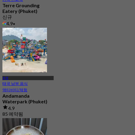
Terre Grounding
Eatery (Phuket)
신규
4.9
에서
฿ 460
푸켓
태국 남부 음식
액티비티/체험
Andamanda
Waterpark (Phuket)
4.9
85 예약됨
에서
฿ 1,056