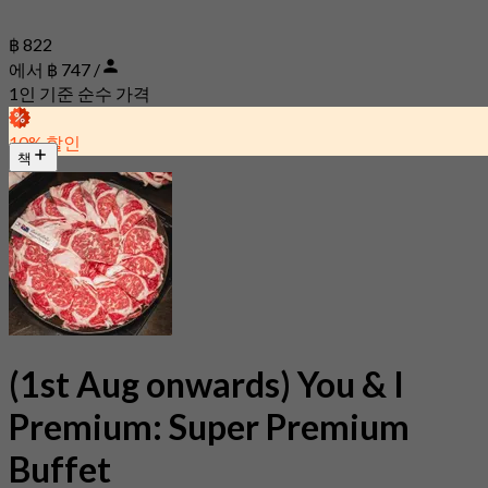
฿ 822
에서 ฿ 747 /
1인 기준 순수 가격
10% 할인
책
(1st Aug onwards) You & I
Premium: Super Premium
Buffet