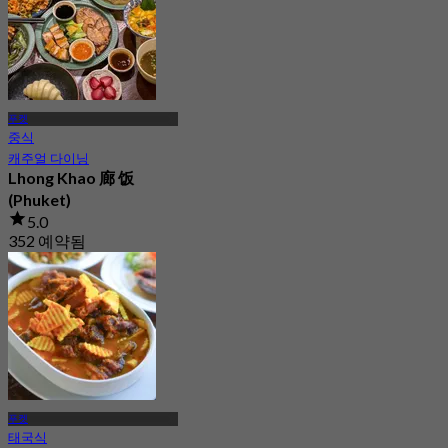
푸켓
중식
캐주얼 다이닝
Lhong Khao 廊 饭
(Phuket)
5.0
352 예약됨
에서
฿ 363.33
푸켓
태국식