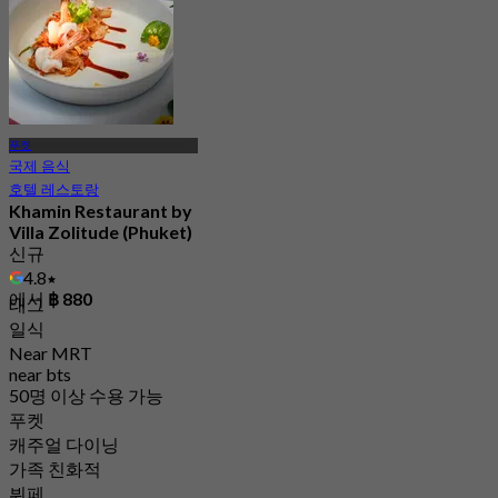
푸켓
국제 음식
호텔 레스토랑
Khamin Restaurant by
Villa Zolitude (Phuket)
신규
4.8
에서
฿ 880
태그
일식
Near MRT
near bts
50명 이상 수용 가능
푸켓
캐주얼 다이닝
가족 친화적
뷔페