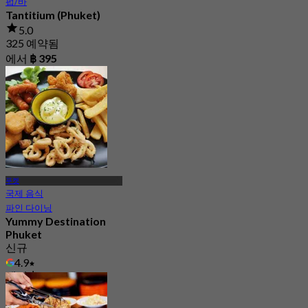
펍/바
Tantitium (Phuket)
5.0
325 예약됨
에서
฿ 395
푸켓
국제 음식
파인 다이닝
Yummy Destination
Phuket
신규
4.9
에서
฿ 230