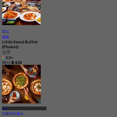
한식
뷔페
Little Seoul Buffet
(Phuket)
신규
4.8
에서
฿ 428
푸켓
이탈리아 음식