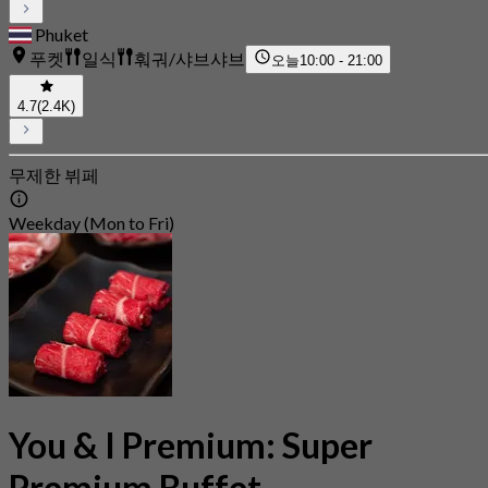
Phuket
푸켓
일식
훠궈/샤브샤브
오늘
10:00 - 21:00
4.7
(2.4K)
무제한 뷔페
Weekday (Mon to Fri)
You & I Premium: Super
Premium Buffet