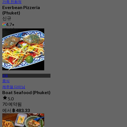
가족 친화적
Everbean Pizzeria
(Phuket)
신규
4.7
에서
฿ 336.33
푸켓
중식
캐주얼 다이닝
Boat Seafood (Phuket)
5.0
70 예약됨
에서
฿ 483.33