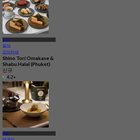
푸켓
일식
오마카세
Shino Tori Omakase &
Shabu Halal (Phuket)
신규
4.2
에서
฿ 990
푸켓
태국식