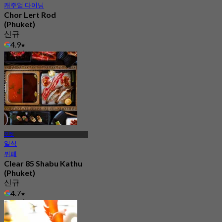
캐주얼 다이닝
Chor Lert Rod
(Phuket)
신규
4.9
에서
฿ 287.5
푸켓
일식
뷔페
Clear 85 Shabu Kathu
(Phuket)
신규
4.7
에서
฿ 698