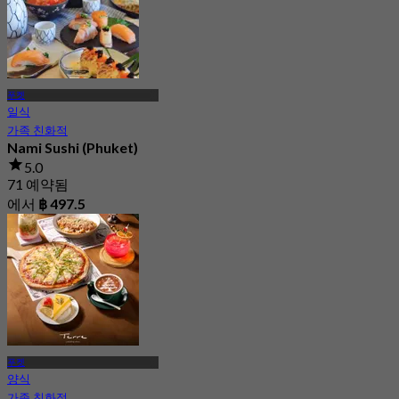
푸켓
일식
가족 친화적
Nami Sushi (Phuket)
5.0
71 예약됨
에서
฿ 497.5
푸켓
양식
가족 친화적