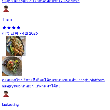
ปัญหา น้องๆแก้ไข เรากินอิ่มสบายใจ อร่อยด้วย
Tham
리뷰 날짜 7 4월 2026
อร่อยถูกใจ บริการดี เลือดได้หลากหลาย แม้จะงงๆกับplatform
hungry hub หน่อยๆ แต่ผ่านมาได้ค่ะ
laolaoting