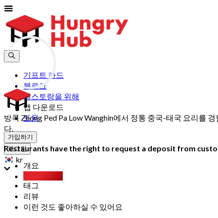
기프트 카드
블로그
레스토랑을 위해
앱 다운로드
방콕 Zhong Ped Pa Low Wanghin에서 정통 중국-태국 
도움
다.
가입하기
Restaurants have the right to request a deposit from custom
로그인
kr
개요
Party Pack
태그
리뷰
이런 것도 좋아하실 수 있어요