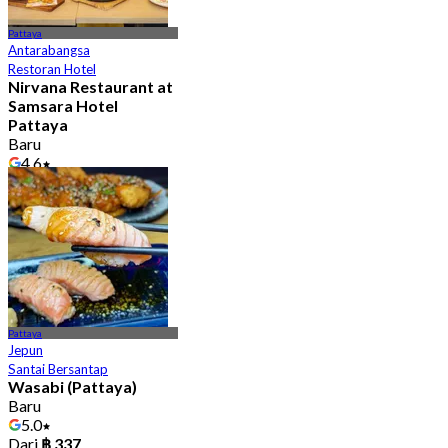
Pattaya
Antarabangsa
Restoran Hotel
Nirvana Restaurant at
Samsara Hotel
Pattaya
Baru
4.6
Dari
฿ 525
Pattaya
Jepun
Santai Bersantap
Wasabi (Pattaya)
Baru
5.0
Dari
฿ 337