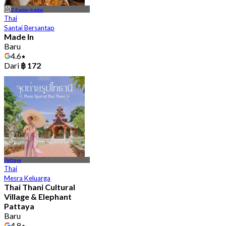
2 Kedai-kedai
Thai
Santai Bersantap
Made In
Baru
4.6
Dari
฿ 172
Pattaya
Thai
Mesra Keluarga
Thai Thani Cultural
Village & Elephant
Pattaya
Baru
4.8