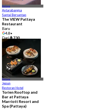
Pattaya
Antarabangsa
Santai Bersantap
The VIEW Pattaya
Restaurant
Baru
4.8
Dari
฿ 730
Pattaya
Jepun
Restoran Hotel
Torien Rooftop and
Bar at Pattaya
Marriott Resort and
Spa (Pattaya)