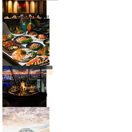
Recommended For You
Mesra Keluarga
94 Kedai-kedai
Pattaya
Anugerah Red Table
Thai
Bufet
Orbit Restaurant
Grande Centre Point
Space (Pattaya)
4.8
21.8K ditempah
Dari
฿ 1,290
Restoran Hotel
83 Kedai-kedai