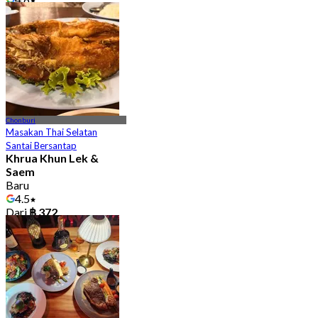
Dari
฿ 499
Chonburi
Masakan Thai Selatan
Santai Bersantap
Khrua Khun Lek &
Saem
Baru
4.5
Dari
฿ 372