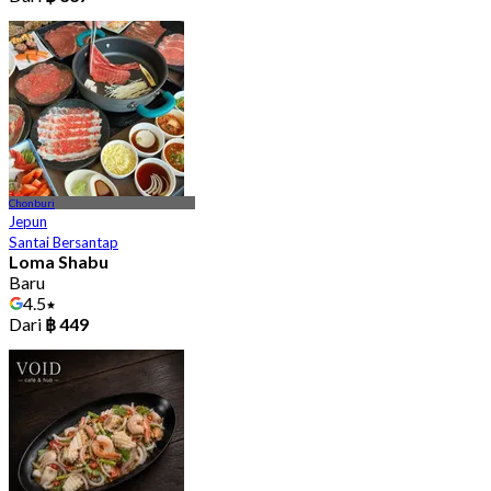
Chonburi
Jepun
Santai Bersantap
Loma Shabu
Baru
4.5
Dari
฿ 449