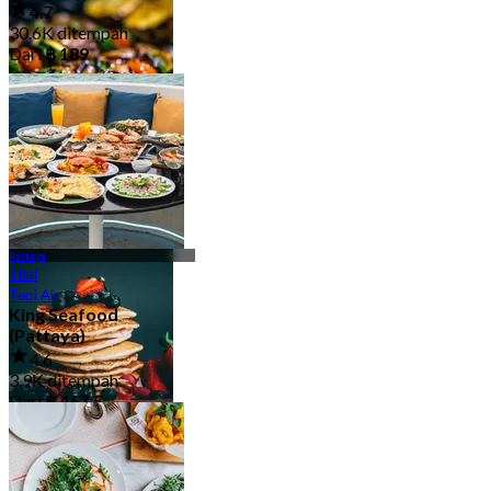
4.7
30.6K ditempah
Dari
฿ 189
Gril/BBQ
26 Kedai-kedai
Pattaya
Thai
Tepi Air
King Seafood
(Pattaya)
4.6
3.9K ditempah
Dari
฿ 467.5
Kafe/Pencuci Mulut
25 Kedai-kedai