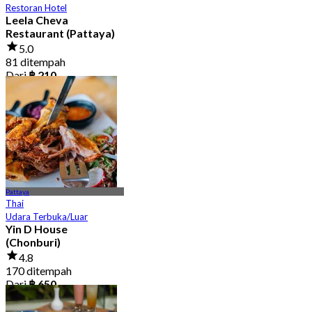
Restoran Hotel
Leela Cheva
Restaurant (Pattaya)
5.0
81 ditempah
Dari
฿ 210
Pattaya
Thai
Udara Terbuka/Luar
Yin D House
(Chonburi)
4.8
170 ditempah
Dari
฿ 650