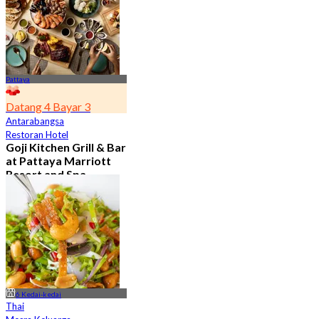
Pattaya
Datang 4 Bayar 3
Antarabangsa
Restoran Hotel
Goji Kitchen Grill & Bar
at Pattaya Marriott
Resort and Spa
(Pattaya)
4.2
1.1K ditempah
Dari
฿ 1,266
6 Kedai-kedai
Thai