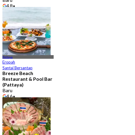
4.8
Dari
฿ 666
Pattaya
Eropah
Santai Bersantap
Breeze Beach
Restaurant & Pool Bar
(Pattaya)
Baru
4.6
Dari
฿ 437