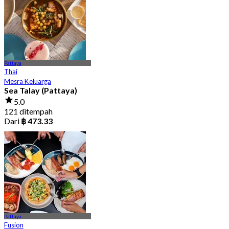
Pattaya
Thai
Mesra Keluarga
Sea Talay (Pattaya)
5.0
121 ditempah
Dari
฿ 473.33
Pattaya
Fusion