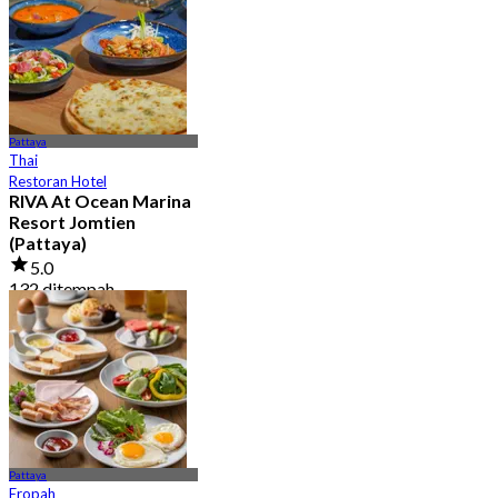
Pattaya
Thai
Restoran Hotel
RIVA At Ocean Marina
Resort Jomtien
(Pattaya)
5.0
132 ditempah
Dari
฿ 625
Pattaya
Eropah