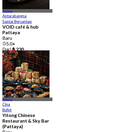
Pattaya
Antarabangsa
Santai Bersantap
VOID café & hub
Pattaya
Baru
5.0
Dari
฿ 230
Pattaya
Cina
Bufet
Yitong Chinese
Restaurant & Sky Bar
(Pattaya)
Baru