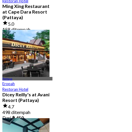
Restoran Hotel
Ming Xing Restaurant
at Cape Dara Resort
(Pattaya)
5.0
158 ditempah
Dari
฿ 396.66
Pattaya
Eropah
Restoran Hotel
Dicey Reilly's at Avani
Resort (Pattaya)
4.7
498 ditempah
Dari
฿ 450