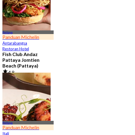
Pattaya
Panduan Michelin
Antarabangsa
Restoran Hotel
Fish Club Andaz
Pattaya Jomtien
Beach (Pattaya)
4.8
229 ditempah
Dari
฿ 972.5
Pattaya
Panduan Michelin
Itali