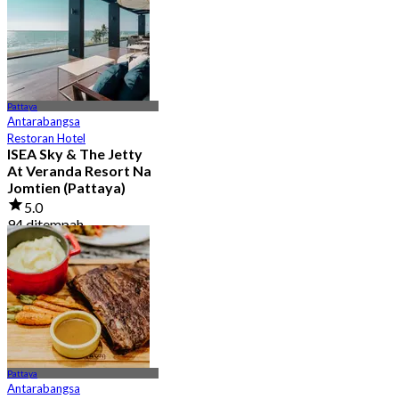
Pattaya
Antarabangsa
Restoran Hotel
ISEA Sky & The Jetty
At Veranda Resort Na
Jomtien (Pattaya)
5.0
94 ditempah
Dari
฿ 1,199
Pattaya
Antarabangsa