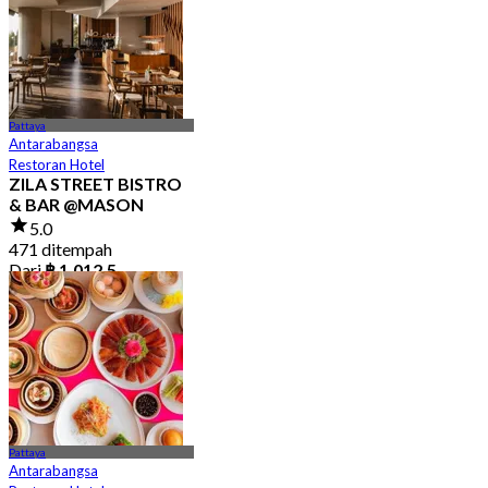
Pattaya
Antarabangsa
Restoran Hotel
ZILA STREET BISTRO
& BAR @MASON
5.0
471 ditempah
Dari
฿ 1,012.5
Pattaya
Antarabangsa