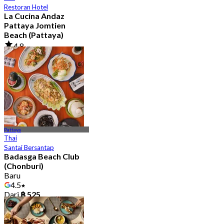
Restoran Hotel
La Cucina Andaz
Pattaya Jomtien
Beach (Pattaya)
4.8
329 ditempah
Dari
฿ 895
Pattaya
Thai
Santai Bersantap
Badasga Beach Club
(Chonburi)
Baru
4.5
Dari
฿ 525