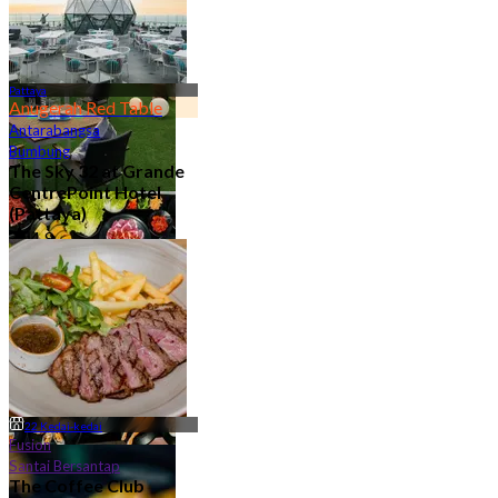
Pattaya
Anugerah Red Table
Antarabangsa
Bumbung
The Sky 32 at Grande
CentrePoint Hotel
Udara Terbuka/Luar
(Pattaya)
40 Kedai-kedai
4.9
11.7K ditempah
Dari
฿ 980
22 Kedai-kedai
Fusion
Bufet
Santai Bersantap
26 Kedai-kedai
The Coffee Club