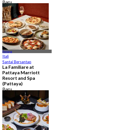
Baru
4.9
Dari
฿ 595
Pattaya
Itali
Santai Bersantap
La Familiare at
Pattaya Marriott
Resort and Spa
(Pattaya)
Baru
4.6
Dari
฿ 445