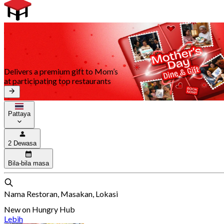
Delivers a premium gift to Mom’s
at participating top restaurants
Pattaya
2 Dewasa
Bila-bila masa
Nama Restoran, Masakan, Lokasi
New on Hungry Hub
Lebih