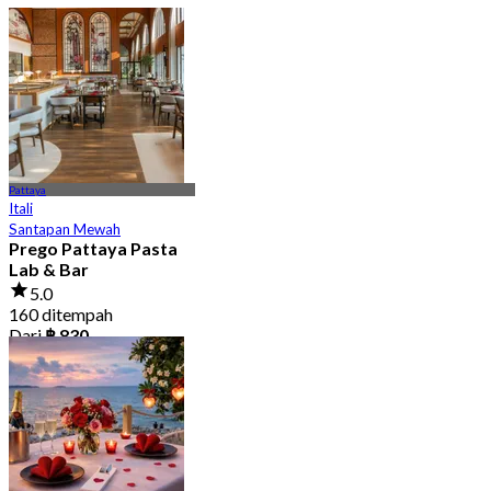
Pattaya
Itali
Santapan Mewah
Prego Pattaya Pasta
Lab & Bar
5.0
160 ditempah
Dari
฿ 830