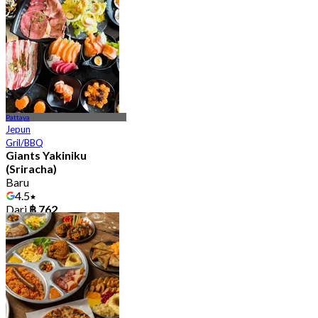
Pattaya
Jepun
Gril/BBQ
Giants Yakiniku
(Sriracha)
Baru
4.5
Dari
฿ 762