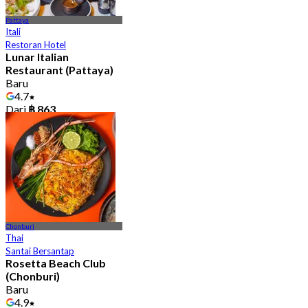
Pattaya
Itali
Restoran Hotel
Lunar Italian
Restaurant (Pattaya)
Baru
4.7
Dari
฿ 863
Chonburi
Thai
Santai Bersantap
Rosetta Beach Club
(Chonburi)
Baru
4.9