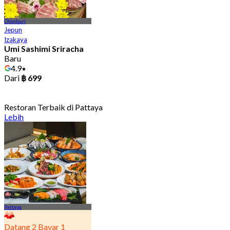
Chonburi
Jepun
Izakaya
Umi Sashimi Sriracha
Baru
4.9
Dari
฿ 699
Restoran Terbaik di Pattaya
Lebih
Pattaya
Datang 2 Bayar 1