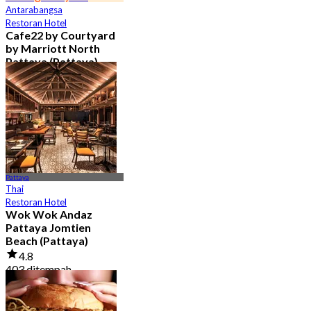
Antarabangsa
Restoran Hotel
Cafe22 by Courtyard
by Marriott North
Pattaya (Pattaya)
4.8
1.2K ditempah
Dari
฿ 350
Pattaya
Thai
Restoran Hotel
Wok Wok Andaz
Pattaya Jomtien
Beach (Pattaya)
4.8
403 ditempah
Dari
฿ 795