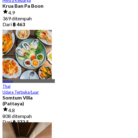
Mesra Keluarga
Krua Ban Pa Boon
4.9
369 ditempah
Dari
฿ 463
Pattaya
Thai
Udara Terbuka/Luar
Somtum Villa
(Pattaya)
4.8
808 ditempah
Dari
฿ 372.5