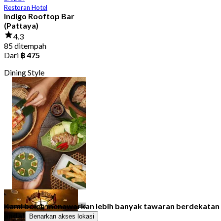
Restoran Hotel
Indigo Rooftop Bar
(Pattaya)
4.3
85 ditempah
Dari
฿ 475
Dining Style
Santai Bersantap
115 Kedai-kedai
Kami boleh menawarkan lebih banyak tawaran berdekatan
anda!
Benarkan akses lokasi