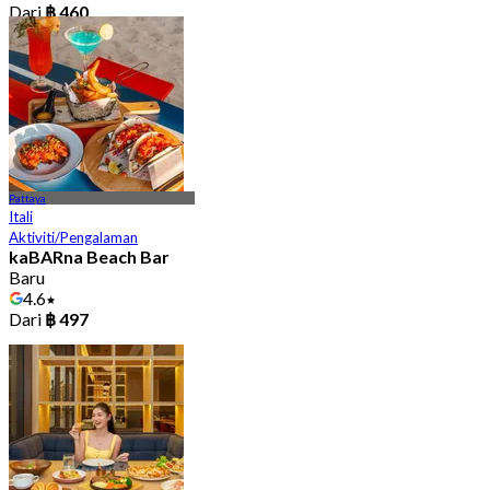
Dari
฿ 460
Pattaya
Itali
Aktiviti/Pengalaman
kaBARna Beach Bar
Baru
4.6
Dari
฿ 497