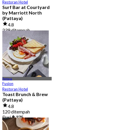
Restoran Hotel
Surf Bar at Courtyard
by Marriott North
(Pattaya)
4.8
239 ditempah
Dari
฿ 649.5
Pattaya
Fusion
Restoran Hotel
Toast Brunch & Brew
(Pattaya)
4.8
120 ditempah
Dari
฿ 375