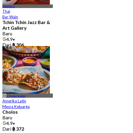
Chonburi
Thai
Bar Wain
Tchin Tchin Jazz Bar &
Art Gallery
Baru
4.9
Dari
฿ 306
4 Kedai-kedai
Amerika Latin
Mesra Keluarga
Cholos
Baru
4.9
Dari
฿ 372