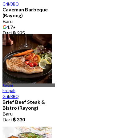
Gril/BBQ
Caveman Barbeque
(Rayong)
Baru
4.7
Dari
฿ 325
Rayong
Eropah
Gril/BBQ
Brief Beef Steak &
Bistro (Rayong)
Baru
Dari
฿ 330