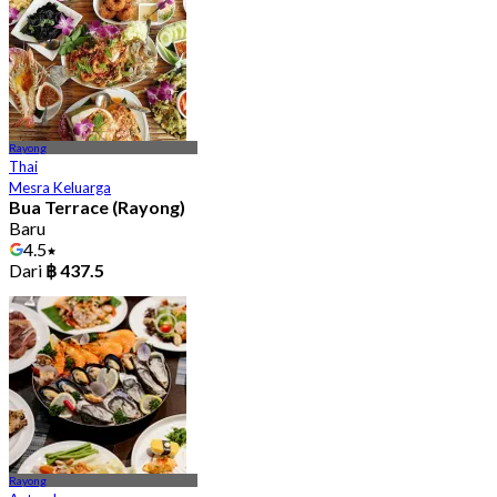
Rayong
Thai
Mesra Keluarga
Bua Terrace (Rayong)
Baru
4.5
Dari
฿ 437.5
Rayong