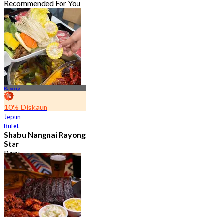
Recommended For You
Rayong
10% Diskaun
Jepun
Bufet
Shabu Nangnai Rayong
Star
Baru
5.0
Dari
฿ 299