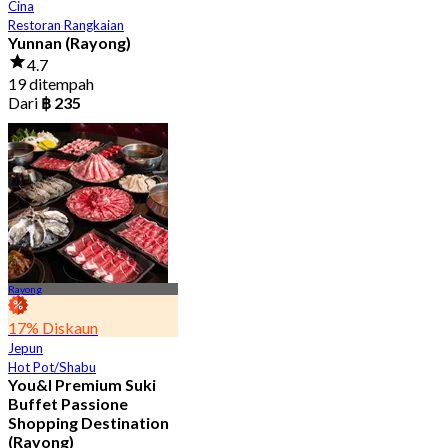
Cina
Restoran Rangkaian
Yunnan (Rayong)
4.7
19 ditempah
Dari
฿ 235
Rayong
17% Diskaun
Jepun
Hot Pot/Shabu
You&I Premium Suki
Buffet Passione
Shopping Destination
(Rayong)