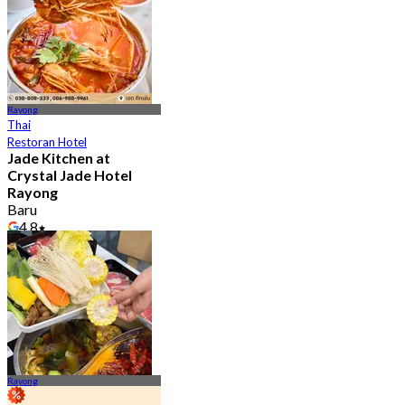
Rayong
Thai
Restoran Hotel
Jade Kitchen at
Crystal Jade Hotel
Rayong
Baru
4.8
Dari
฿ 690
Rayong