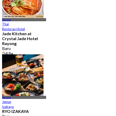
Rayong
Thai
Restoran Hotel
Jade Kitchen at
Crystal Jade Hotel
Rayong
Baru
4.8
Dari
฿ 690
Rayong
Jepun
Izakaya
RYO IZAKAYA