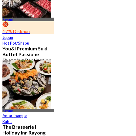
Rayong
17% Diskaun
Jepun
Hot Pot/Shabu
You&I Premium Suki
Buffet Passione
Shopping Destination
(Rayong)
4.7
464 ditempah
Dari
฿ 498
Rayong
Antarabangsa
Bufet
The Brasserie l
Holiday Inn Rayong