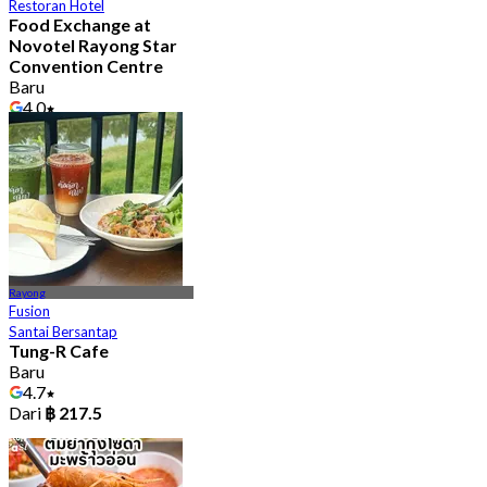
Restoran Hotel
Food Exchange at
Novotel Rayong Star
Convention Centre
Baru
4.0
Dari
฿ 437.5
Rayong
Fusion
Santai Bersantap
Tung-R Cafe
Baru
4.7
Dari
฿ 217.5