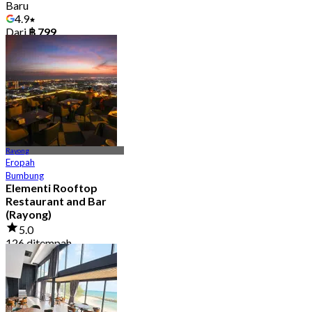
Baru
4.9
Dari
฿ 799
Rayong
Eropah
Bumbung
Elementi Rooftop
Restaurant and Bar
(Rayong)
5.0
126 ditempah
Dari
฿ 696.66