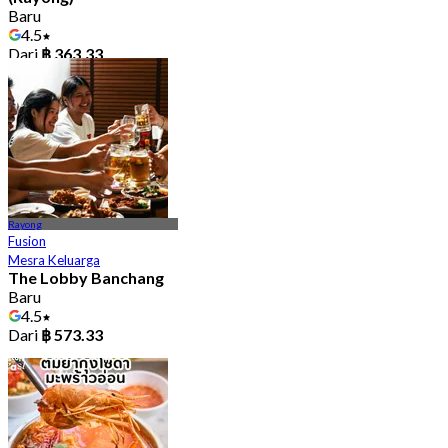
Baru
4.5
Dari
฿ 363.33
Rayong
Fusion
Mesra Keluarga
The Lobby Banchang
Baru
4.5
Dari
฿ 573.33