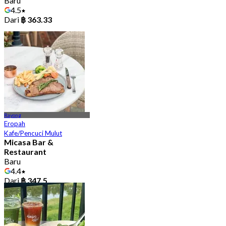
Baru
4.5
Dari
฿ 363.33
Rayong
Eropah
Kafe/Pencuci Mulut
Micasa Bar &
Restaurant
Baru
4.4
Dari
฿ 347.5