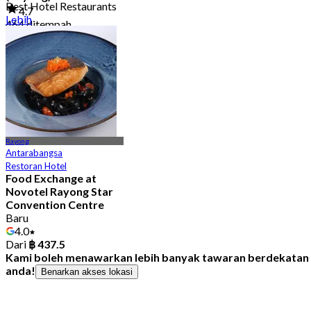
Best Hotel Restaurants
4.7
Lebih
464 ditempah
Dari
฿ 498
Rayong
Antarabangsa
Restoran Hotel
Food Exchange at
Novotel Rayong Star
Convention Centre
Baru
4.0
Dari
฿ 437.5
Kami boleh menawarkan lebih banyak tawaran berdekatan
anda!
Benarkan akses lokasi