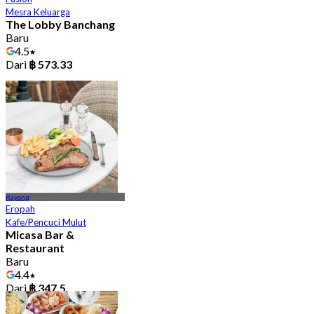
Mesra Keluarga
The Lobby Banchang
Baru
4.5
Dari
฿ 573.33
Rayong
Eropah
Kafe/Pencuci Mulut
Micasa Bar &
Restaurant
Baru
4.4
Dari
฿ 347.5