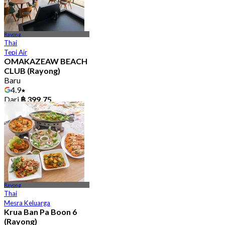
Rayong
Thai
Tepi Air
OMAKAZEAW BEACH
CLUB (Rayong)
Baru
4.9
Dari
฿ 399.75
Rayong
Thai
Mesra Keluarga
Krua Ban Pa Boon 6
(Rayong)