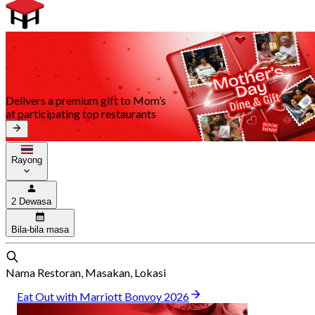
Delivers a premium gift to Mom’s
at participating top restaurants
Rayong
2 Dewasa
Bila-bila masa
Nama Restoran, Masakan, Lokasi
Eat Out with Marriott Bonvoy 2026