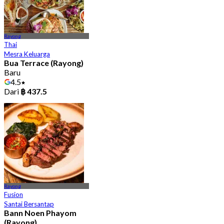
Rayong
Thai
Mesra Keluarga
Bua Terrace (Rayong)
Baru
4.5
Dari
฿ 437.5
Rayong
Fusion
Santai Bersantap
Bann Noen Phayom
(Rayong)