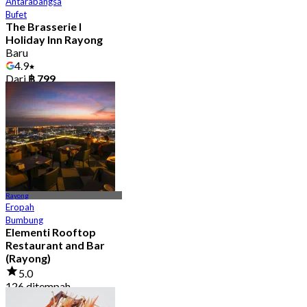
Antarabangsa
Bufet
The Brasserie l
Holiday Inn Rayong
Baru
4.9
Dari
฿ 799
Rayong
Eropah
Bumbung
Elementi Rooftop
Restaurant and Bar
(Rayong)
5.0
126 ditempah
Dari
฿ 696.66