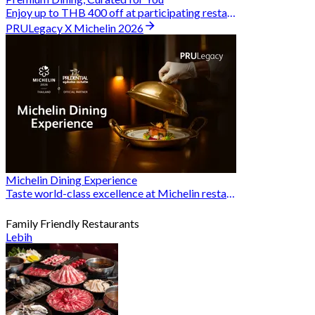
Enjoy up to THB 400 off at participating restaurants.
PRULegacy X Michelin 2026
Michelin Dining Experience
Taste world-class excellence at Michelin restaurants and unlock exclusive discounts when you book through Hungry Hub. A special privilege dedicated to the Prudential family.
Family Friendly Restaurants
Lebih