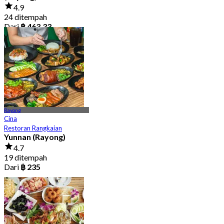
4.9
24 ditempah
Dari
฿ 463.33
Rayong
Cina
Restoran Rangkaian
Yunnan (Rayong)
4.7
19 ditempah
Dari
฿ 235