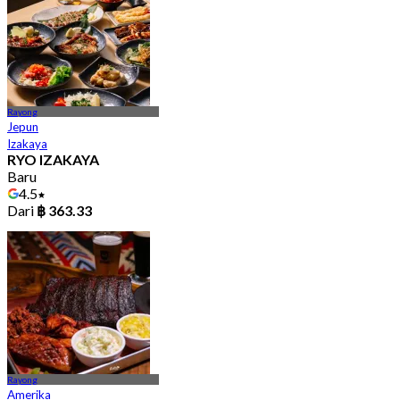
Rayong
Jepun
Izakaya
RYO IZAKAYA
Baru
4.5
Dari
฿ 363.33
Rayong
Amerika