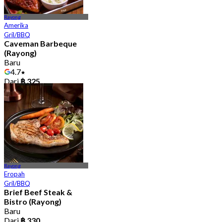
Rayong
Amerika
Gril/BBQ
Caveman Barbeque
(Rayong)
Baru
4.7
Dari
฿ 325
Rayong
Eropah
Gril/BBQ
Brief Beef Steak &
Bistro (Rayong)
Baru
Dari
฿ 330