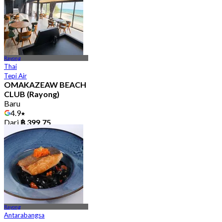
Rayong
Thai
Tepi Air
OMAKAZEAW BEACH
CLUB (Rayong)
Baru
4.9
Dari
฿ 399.75
Rayong
Antarabangsa