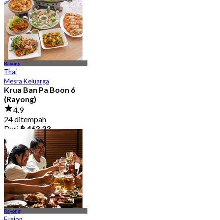
Rayong
Thai
Mesra Keluarga
Krua Ban Pa Boon 6
(Rayong)
4.9
24 ditempah
Dari
฿ 463.33
Rayong
Fusion