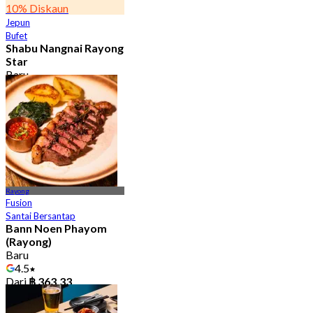
10% Diskaun
Jepun
Bufet
Shabu Nangnai Rayong
Star
Baru
5.0
Dari
฿ 299
Rayong
Fusion
Santai Bersantap
Bann Noen Phayom
(Rayong)
Baru
4.5
Dari
฿ 363.33