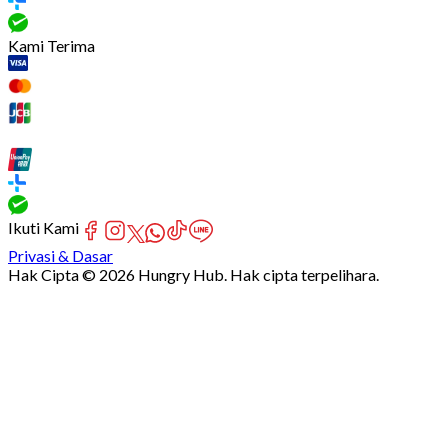
Kami Terima
Ikuti Kami
Privasi & Dasar
Hak Cipta © 2026 Hungry Hub. Hak cipta terpelihara.
Failed
connect
to
server