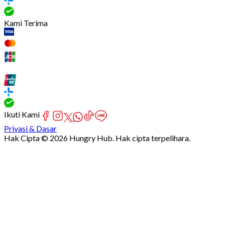
Kami Terima
Ikuti Kami
Privasi & Dasar
Hak Cipta © 2026 Hungry Hub. Hak cipta terpelihara.
Failed
connect
to
server