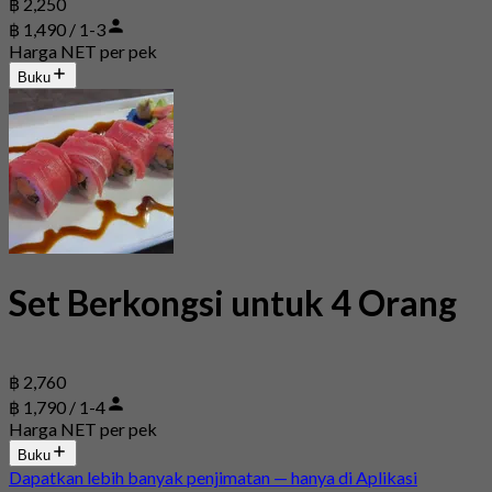
฿ 2,250
฿ 1,490 / 1-3
Harga NET per pek
Buku
Set Berkongsi untuk 4 Orang
฿ 2,760
฿ 1,790 / 1-4
Harga NET per pek
Buku
Dapatkan lebih banyak penjimatan — hanya di Aplikasi