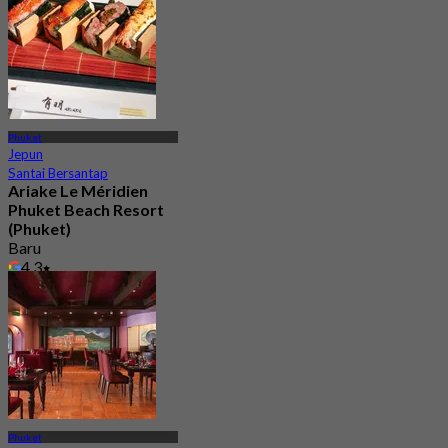
Phuket
Jepun
Santai Bersantap
Ariake Le Méridien
Phuket Beach Resort
(Phuket)
Baru
4.3
Dari
฿ 890
Phuket