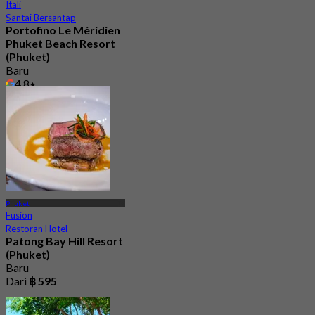
Itali
Santai Bersantap
Portofino Le Méridien
Phuket Beach Resort
(Phuket)
Baru
4.8
Dari
฿ 890
Phuket
Fusion
Restoran Hotel
Patong Bay Hill Resort
(Phuket)
Baru
Dari
฿ 595