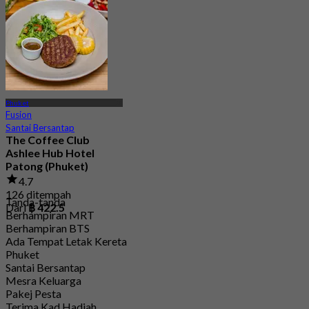
Phuket
Fusion
Santai Bersantap
The Coffee Club
Ashlee Hub Hotel
Patong (Phuket)
4.7
126 ditempah
Tanda-tanda
Dari
฿ 422.5
Berhampiran MRT
Berhampiran BTS
Ada Tempat Letak Kereta
Phuket
Santai Bersantap
Mesra Keluarga
Pakej Pesta
Terima Kad Hadiah