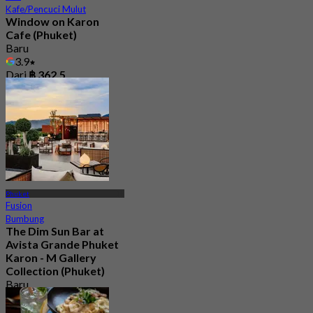
Kafe/Pencuci Mulut
Window on Karon
Cafe (Phuket)
Baru
3.9
Dari
฿ 362.5
Phuket
Fusion
Bumbung
The Dim Sun Bar at
Avista Grande Phuket
Karon - M Gallery
Collection (Phuket)
Baru
5.0
Dari
฿ 1,299