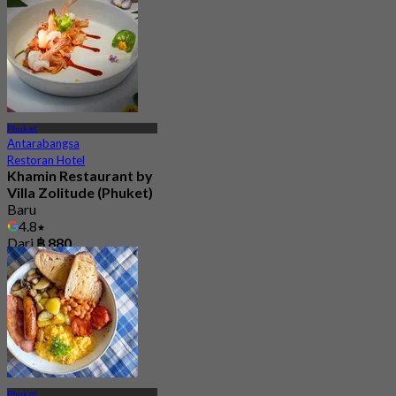
Phuket
Antarabangsa
Restoran Hotel
Khamin Restaurant by
Villa Zolitude (Phuket)
Baru
4.8
Dari
฿ 880
Phuket