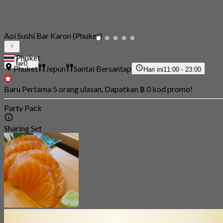
Aoi Sushi Bar Karon (Phuket)
Phuket
0
Phuket
Jepun
Santai Bersantap
Hari ini
11:00 - 23:00
Baru Pertama 5 orang ulasan, Dapatkan ฿ 0 kod promo!
Party Pack
Sharing Set