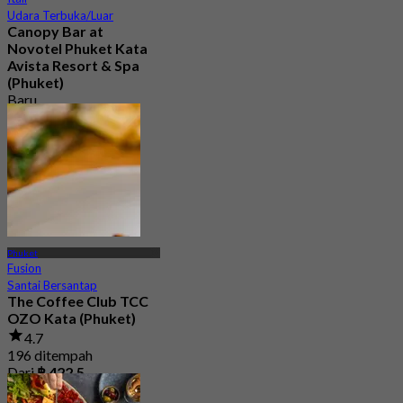
Udara Terbuka/Luar
Canopy Bar at
Novotel Phuket Kata
Avista Resort & Spa
(Phuket)
Baru
4.9
Dari
฿ 2,250
Phuket
Fusion
Santai Bersantap
The Coffee Club TCC
OZO Kata (Phuket)
4.7
196 ditempah
Dari
฿ 422.5