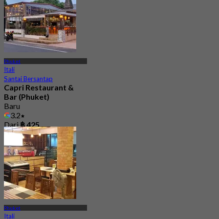
Phuket
Itali
Santai Bersantap
Capri Restaurant &
Bar (Phuket)
Baru
3.2
Dari
฿ 425
Phuket
Itali