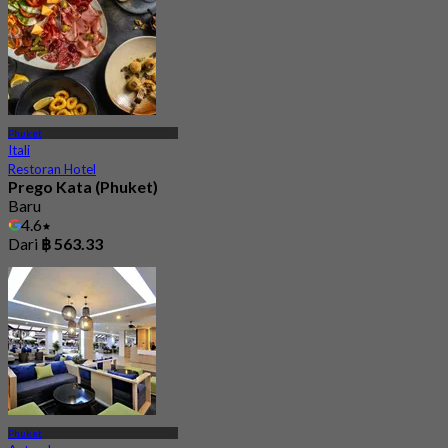
Phuket
Itali
Restoran Hotel
Prego Kata (Phuket)
Baru
4.6
Dari
฿ 563.33
Phuket