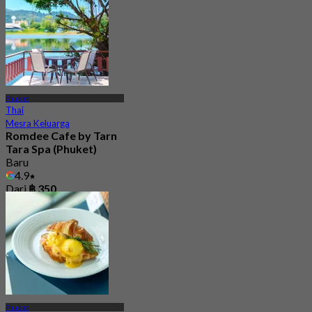
Phuket
Thai
Mesra Keluarga
Romdee Cafe by Tarn
Tara Spa (Phuket)
Baru
4.9
Dari
฿ 350
Phuket