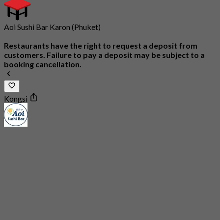
Aoi Sushi Bar Karon (Phuket)
Restaurants have the right to request a deposit from
customers. Failure to pay a deposit may be subject to a
booking cancellation.
Kongsi