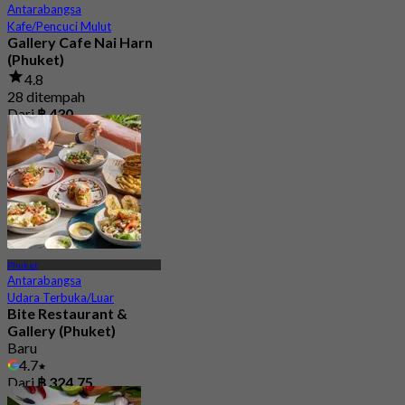
Antarabangsa
Kafe/Pencuci Mulut
Gallery Cafe Nai Harn
(Phuket)
4.8
28 ditempah
Dari
฿ 430
Phuket
Antarabangsa
Udara Terbuka/Luar
Bite Restaurant &
Gallery (Phuket)
Baru
4.7
Dari
฿ 324.75