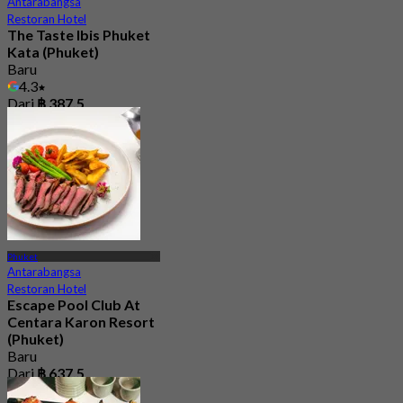
Antarabangsa
Restoran Hotel
The Taste Ibis Phuket
Kata (Phuket)
Baru
4.3
Dari
฿ 387.5
Phuket
Antarabangsa
Restoran Hotel
Escape Pool Club At
Centara Karon Resort
(Phuket)
Baru
Dari
฿ 637.5