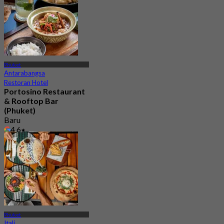
Phuket
Antarabangsa
Restoran Hotel
Portosino Restaurant
& Rooftop Bar
(Phuket)
Baru
4.6
Dari
฿ 530
Phuket
Itali