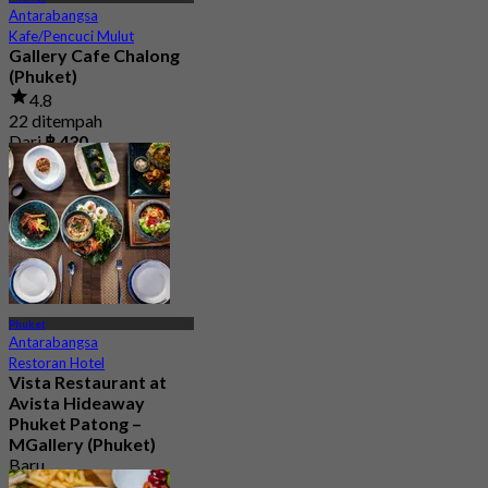
Antarabangsa
Kafe/Pencuci Mulut
Gallery Cafe Chalong
(Phuket)
4.8
22 ditempah
Dari
฿ 430
Phuket
Antarabangsa
Restoran Hotel
Vista Restaurant at
Avista Hideaway
Phuket Patong –
MGallery (Phuket)
Baru
Dari
฿ 750