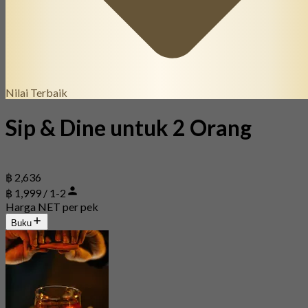
Nilai Terbaik
Sip & Dine untuk 2 Orang
฿ 2,636
฿ 1,999 / 1-2
Harga NET per pek
Buku