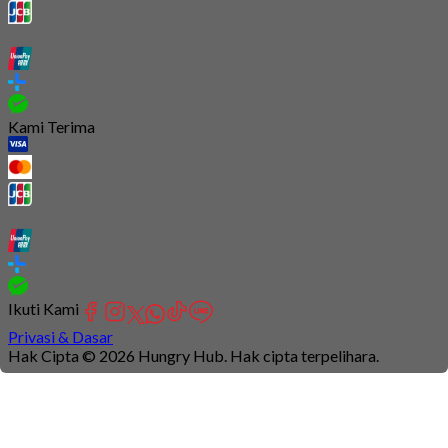
Kami Terima
Ikuti Kami
Privasi & Dasar
Hak Cipta © 2026 Hungry Hub. Hak cipta terpelihara.
Connection
is
unstable