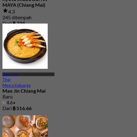
MAYA (Chiang Mai)
4.3
245 ditempah
Dari
฿ 234
Chiang Mai
Thai
Mesra Keluarga
Mae Jin Chiang Mai
Baru
4.6
Dari
฿ 516.66