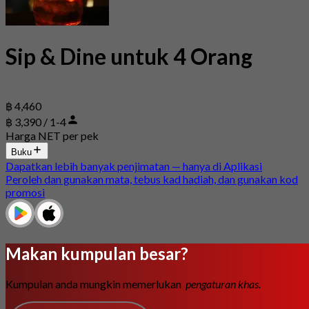
Sip & Dine untuk 4 Orang
฿ 4,460
฿ 3,390 / 1-4
Harga NET per pek
Buku
Dapatkan lebih banyak penjimatan — hanya di Aplikasi
Peroleh dan gunakan mata, tebus kad hadiah, dan gunakan kod
promosi
Makan kumpulan besar?
Kumpulan anda mungkin memerlukan
pengaturan khas.