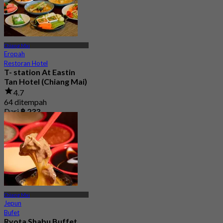
Chiang Mai
Eropah
Restoran Hotel
T- station At Eastin
Tan Hotel (Chiang Mai)
4.7
64 ditempah
Dari
฿ 233
Chiang Mai
Jepun
Bufet
Ryota Shabu Buffet