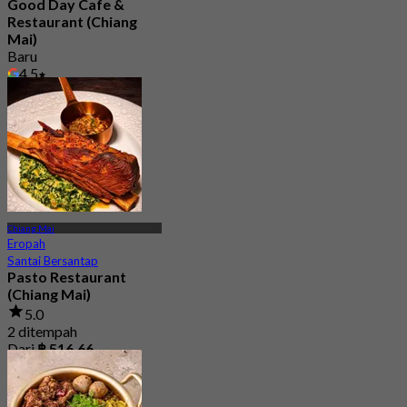
Good Day Cafe &
Restaurant (Chiang
Mai)
Baru
4.5
Dari
฿ 262.5
Chiang Mai
Eropah
Santai Bersantap
Pasto Restaurant
(Chiang Mai)
5.0
2 ditempah
Dari
฿ 516.66