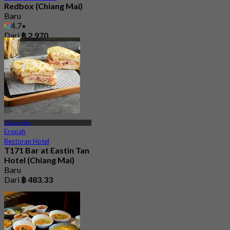
Redbox (Chiang Mai)
Baru
4.7
Dari
฿ 2,970
Chiang Mai
Eropah
Restoran Hotel
T171 Bar at Eastin Tan
Hotel (Chiang Mai)
Baru
Dari
฿ 483.33