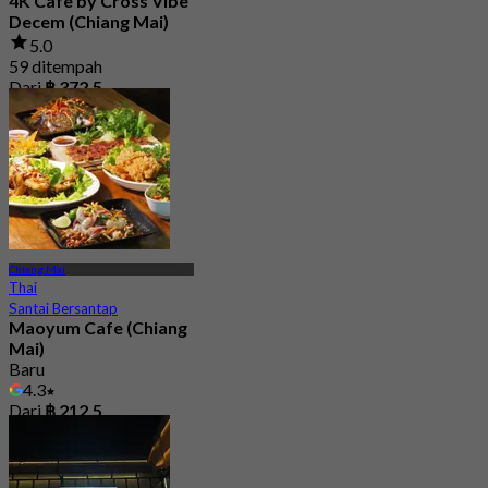
4K Cafe by Cross Vibe
Decem (Chiang Mai)
5.0
59 ditempah
Dari
฿ 372.5
Chiang Mai
Thai
Santai Bersantap
Maoyum Cafe (Chiang
Mai)
Baru
4.3
Dari
฿ 212.5