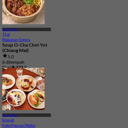
Chiang Mai
Thai
Makanan Segera
Soup O-Cha Chet Yot
(Chiang Mai)
5.0
6 ditempah
Dari
฿ 272.5
Chiang Mai
Eropah
Kafe/Pencuci Mulut