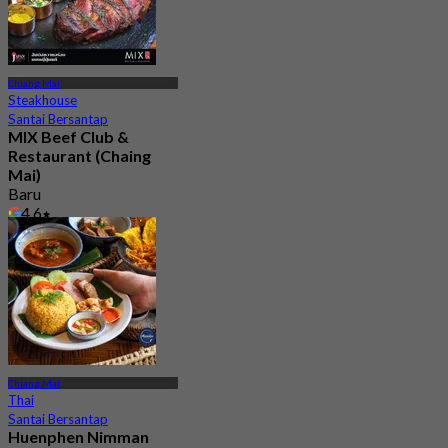
Chiang Mai
Steakhouse
Santai Bersantap
MIX Beef Club &
Restaurant (Chaing
Mai)
Baru
4.6
Dari
฿ 645
Chiang Mai
Thai
Santai Bersantap
Huenphen Nimman