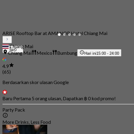
ARISE Rooftop Bar at AMANOR Hotel Chiang Mai
Chiang Mai
0
Chiang Mai
Mexico
Bumbung
Hari ini
15:00 - 24:00
4.9
(65)
Berdasarkan skor ulasan Google
Baru Pertama 5 orang ulasan, Dapatkan ฿ 0 kod promo!
Party Pack
More Drinks, Less Food