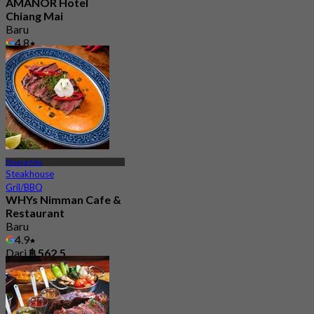
AMANOR Hotel
Chiang Mai
Baru
4.8
Dari
฿ 900
Chiang Mai
Steakhouse
Gril/BBQ
WHYs Nimman Cafe &
Restaurant
Baru
4.9
Dari
฿ 562.5