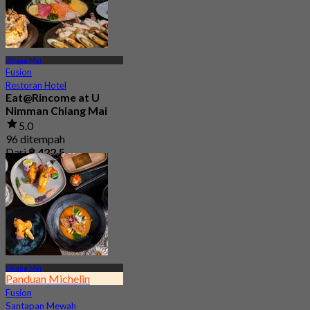
Chiang Mai
Fusion
Restoran Hotel
Eat@Rincome at U
Nimman Chiang Mai
5.0
96 ditempah
Dari
฿ 422.5
Chiang Mai
Panduan Michelin
Fusion
Santapan Mewah