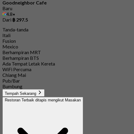
Goodneighbor Cafe
Baru
4.8
Dari
฿ 297.5
Tanda-tanda
Itali
Fusion
Mexico
Berhampiran MRT
Berhampiran BTS
Ada Tempat Letak Kereta
WiFi Percuma
Chiang Mai
Pub/Bar
Bumbung
Tempah Sekarang
Restoran Terbaik ditapis mengikut Masakan