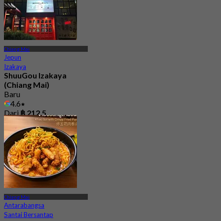
Chiang Mai
Jepun
Izakaya
ShuuGou Izakaya
(Chiang Mai)
Baru
4.6
Dari
฿ 212.5
Chiang Mai
Antarabangsa
Santai Bersantap