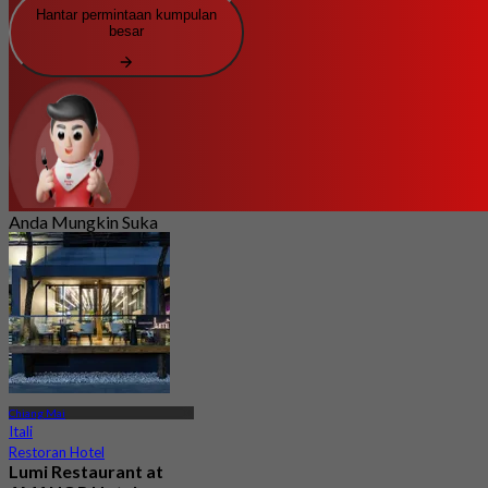
Hantar permintaan kumpulan
besar
Anda Mungkin Suka
Chiang Mai
Itali
Restoran Hotel
Lumi Restaurant at