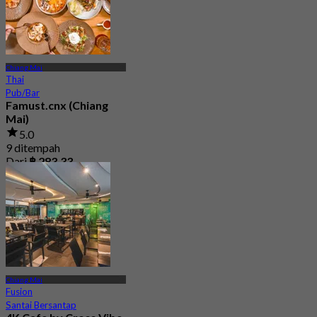
Chiang Mai
Thai
Pub/Bar
Famust.cnx (Chiang
Mai)
5.0
9 ditempah
Dari
฿ 283.33
Chiang Mai
Fusion
Santai Bersantap