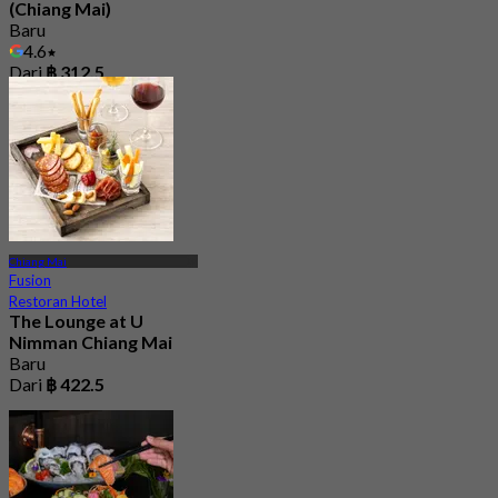
(Chiang Mai)
Baru
4.6
Dari
฿ 312.5
Chiang Mai
Fusion
Restoran Hotel
The Lounge at U
Nimman Chiang Mai
Baru
Dari
฿ 422.5