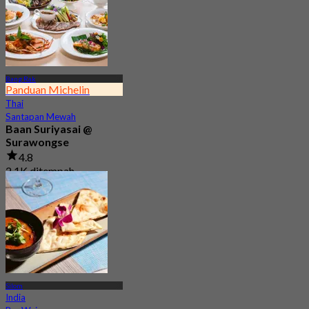
Bang Rak
Panduan Michelin
Thai
Santapan Mewah
Baan Suriyasai @
Surawongse
4.8
2.1K ditempah
Dari
฿ 497.5
Silom
India