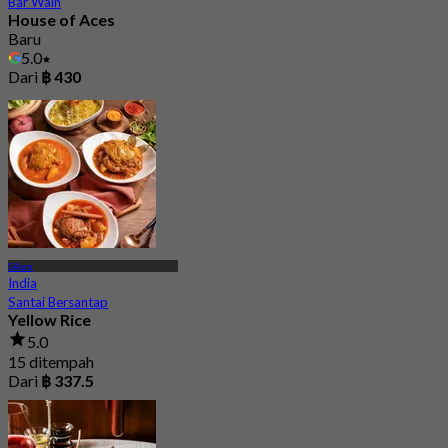
Bar Wain
House of Aces
Baru
5.0
Dari
฿ 430
Silom
India
Santai Bersantap
Yellow Rice
5.0
15 ditempah
Dari
฿ 337.5