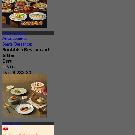
BTS Chong Nonsi
Antarabangsa
Santai Bersantap
Snobbish Restaurant
& Bar
Baru
5.0
Dari
฿ 283.33
MRT Sam Yan