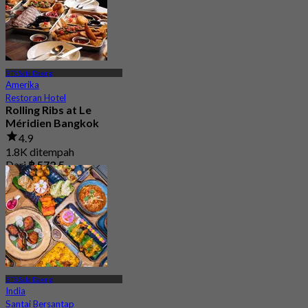
BTS Sala Daeng
Amerika
Restoran Hotel
Rolling Ribs at Le
Méridien Bangkok
4.9
1.8K ditempah
Dari
฿ 572.5
BTS Sala Daeng
India
Santai Bersantap