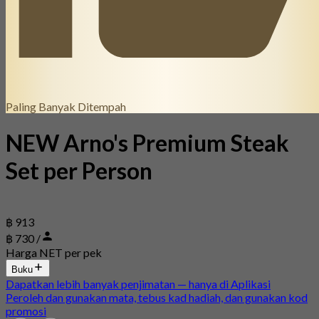
Paling Banyak Ditempah
NEW Arno's Premium Steak
Set per Person
฿ 913
฿ 730 /
Harga NET per pek
Buku
Dapatkan lebih banyak penjimatan — hanya di Aplikasi
Peroleh dan gunakan mata, tebus kad hadiah, dan gunakan kod
promosi