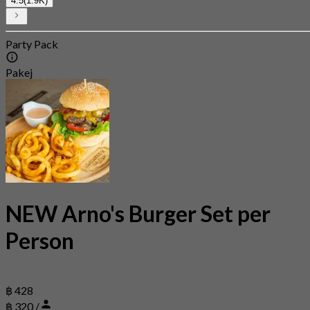
4.5
(1.9K)
Party Pack
Pakej
NEW Arno's Burger Set per
Person
฿ 428
฿ 320 /