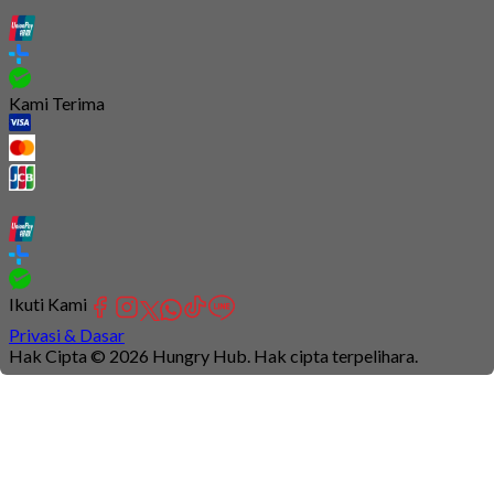
Kami Terima
Ikuti Kami
Privasi & Dasar
Hak Cipta © 2026 Hungry Hub. Hak cipta terpelihara.
Connection
is
unstable