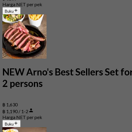
Harga NET per pek
Buku
NEW Arno's Best Sellers Set fo
2 persons
฿ 1,630
฿ 1,190 / 1-2
Harga NET per pek
Buku