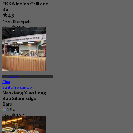
EKKA Indian Grill and
Bar
4.9
156 ditempah
Dari
฿ 499
MRT Si Lom
Cina
Santai Bersantap
Nanxiang Xiao Long
Bao Silom Edge
Baru
4.8
Dari
฿ 157