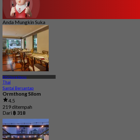
Anda Mungkin Suka
BTS Chong Nonsi
Thai
Santai Bersantap
Ormthong Silom
4.5
219 ditempah
Dari
฿ 318