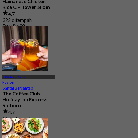
Hainanese Chicken
Rice C.P Tower Silom
4.7
322 ditempah
Dari
฿ 199
BTS Chong Nonsi
Fusion
Santai Bersantap
The Coffee Club
Holiday Inn Express
Sathorn
4.7
667 ditempah
Dari
฿ 189