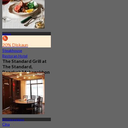
Sathon
20% Diskaun
Steakhouse
Restoran Hotel
The Standard Grill at
The Standard,
Bangkok Mahanakhon
4.6
665 ditempah
Dari
฿ 750
BTS Chong Nonsi
Cina