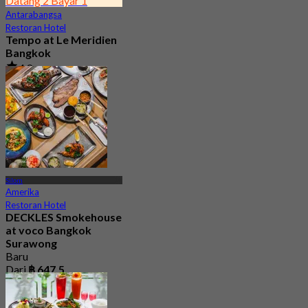
Datang 2 Bayar 1
Antarabangsa
Restoran Hotel
Tempo at Le Meridien
Bangkok
4.8
976 ditempah
Dari
฿ 890
Silom
Amerika
Restoran Hotel
DECKLES Smokehouse
at voco Bangkok
Surawong
Baru
Dari
฿ 647.5