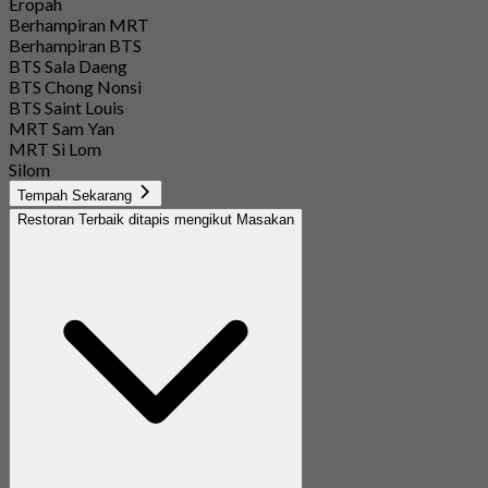
Eropah
Berhampiran MRT
Berhampiran BTS
BTS Sala Daeng
BTS Chong Nonsi
BTS Saint Louis
MRT Sam Yan
MRT Si Lom
Silom
Tempah Sekarang
Restoran Terbaik ditapis mengikut Masakan