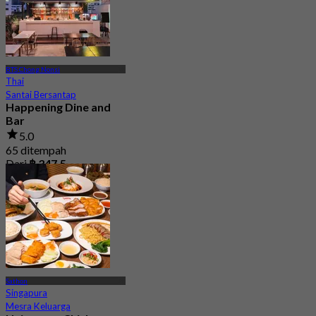
BTS Chong Nonsi
Thai
Santai Bersantap
Happening Dine and
Bar
5.0
65 ditempah
Dari
฿ 347.5
Sathon
Singapura
Mesra Keluarga