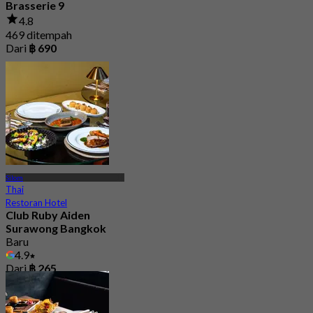
Brasserie 9
4.8
469 ditempah
Dari
฿ 690
Silom
Thai
Restoran Hotel
Club Ruby Aiden
Surawong Bangkok
Baru
4.9
Dari
฿ 265