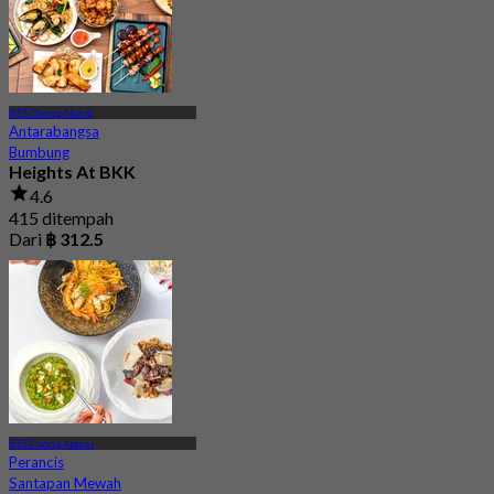
BTS Chong Nonsi
Antarabangsa
Bumbung
Heights At BKK
4.6
415 ditempah
Dari
฿ 312.5
BTS Chong Nonsi
Perancis
Santapan Mewah