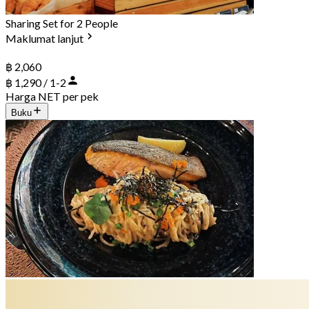
Sharing Set for 2 People
Maklumat lanjut
฿ 2,060
฿ 1,290 / 1-2
Harga NET per pek
Buku