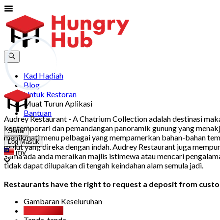
Kad Hadiah
Blog
Untuk Restoran
Muat Turun Aplikasi
Bantuan
Audrey Restaurant - A Chatrium Collection adalah destinasi m
kontemporari dan pemandangan panoramik gunung yang menakjubka
Sertai
menikmati menu pelbagai yang mempamerkan bahan-bahan tempata
Log Masuk
mulut yang direka dengan indah. Audrey Restaurant juga mempuny
my
Sama ada anda meraikan majlis istimewa atau mencari pengalama
tidak dapat dilupakan di tengah keindahan alam semula jadi.
Restaurants have the right to request a deposit from custom
Gambaran Keseluruhan
Party Pack
Tanda-tanda