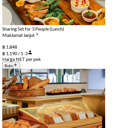
Sharing Set for 3 People (Lunch)
Maklumat lanjut
฿ 1,848
฿ 1,190 / 1-3
Harga NET per pek
Buku