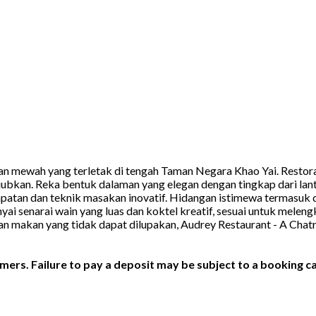
akan mewah yang terletak di tengah Taman Negara Khao Yai. Res
n. Reka bentuk dalaman yang elegan dengan tingkap dari lantai 
n dan teknik masakan inovatif. Hidangan istimewa termasuk dag
ai senarai wain yang luas dan koktel kreatif, sesuai untuk mele
n makan yang tidak dapat dilupakan, Audrey Restaurant - A Chatr
ers. Failure to pay a deposit may be subject to a booking ca