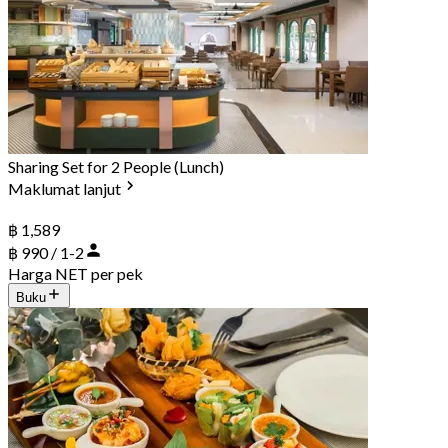
Sharing Set for 2 People (Lunch)
Maklumat lanjut
฿ 1,589
฿ 990 / 1-2
Harga NET per pek
Buku