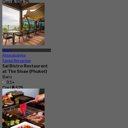
Dari
฿ 324.75
Phuket
Antarabangsa
Santai Bersantap
Sai Bistro Restaurant
at The Sinae (Phuket)
Baru
3.1
Dari
฿ 525