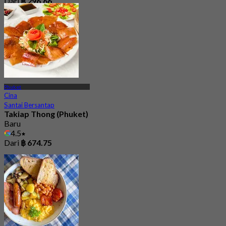
Dari
฿ 296.66
Phuket
Cina
Santai Bersantap
Takiap Thong (Phuket)
Baru
4.5
Dari
฿ 674.75