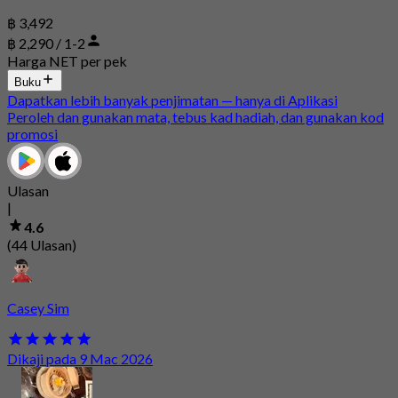
฿ 3,492
฿ 2,290 / 1-2
Harga NET per pek
Buku
Dapatkan lebih banyak penjimatan — hanya di Aplikasi
Peroleh dan gunakan mata, tebus kad hadiah, dan gunakan kod
promosi
Ulasan
|
4.6
(44 Ulasan)
Casey Sim
Dikaji pada 9 Mac 2026