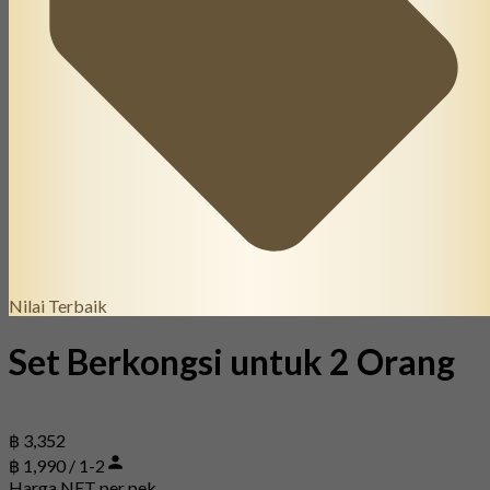
Nilai Terbaik
Set Berkongsi untuk 2 Orang
฿ 3,352
฿ 1,990 / 1-2
Harga NET per pek