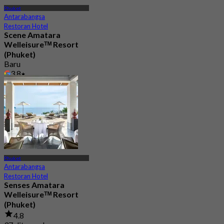
Phuket
Antarabangsa
Restoran Hotel
Scene Amatara
Welleisureᵀᴹ Resort
(Phuket)
Baru
3.8
Dari
฿ 725
Phuket
Antarabangsa
Restoran Hotel
Senses Amatara
Welleisureᵀᴹ Resort
(Phuket)
4.8