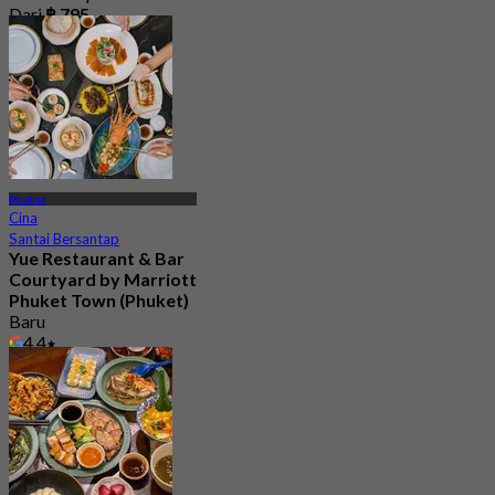
Dari
฿ 795
Phuket
Cina
Santai Bersantap
Yue Restaurant & Bar​
Courtyard by Marriott
Phuket Town (Phuket)
Baru
4.4
Dari
฿ 595