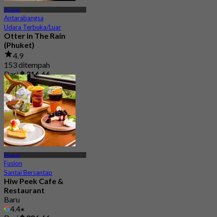
Phuket
Antarabangsa
Udara Terbuka/Luar
Otter in The Rain
(Phuket)
4.9
153 ditempah
Dari
฿ 316.66
Phuket
Fusion
Santai Bersantap
Hiw Peek Cafe &
Restaurant
Baru
4.4