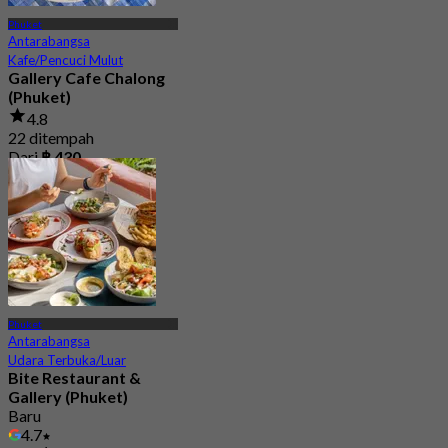
Phuket
Antarabangsa
Kafe/Pencuci Mulut
Gallery Cafe Chalong
(Phuket)
4.8
22 ditempah
Dari
฿ 430
Phuket
Antarabangsa
Udara Terbuka/Luar
Bite Restaurant &
Gallery (Phuket)
Baru
4.7