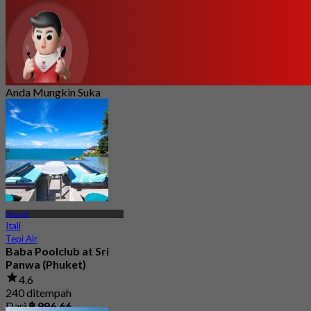
Anda Mungkin Suka
Phuket
Itali
Tepi Air
Baba Poolclub at Sri
Panwa (Phuket)
4.6
240 ditempah
Dari
฿ 996.66