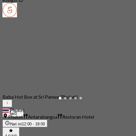
Baba Hot Box at Sri Panwa (Phuket)
Phuket
0
Phuket
Antarabangsa
Restoran Hotel
Hari ini
12:00 - 18:00