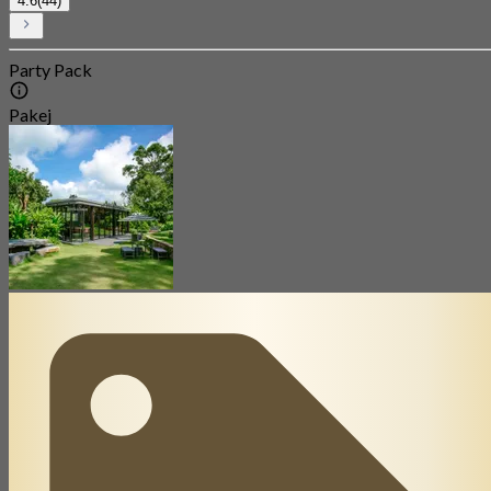
4.6
(44)
Party Pack
Pakej