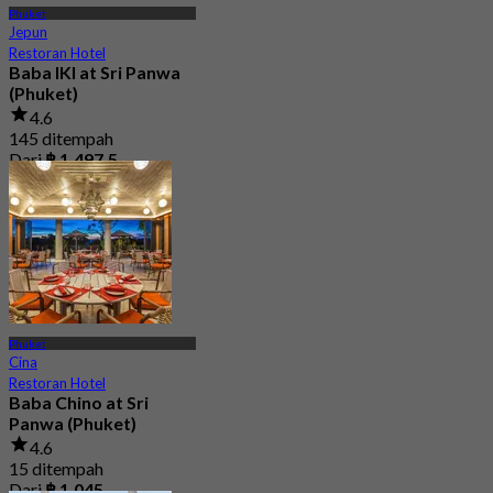
Phuket
Jepun
Restoran Hotel
Baba IKI at Sri Panwa
(Phuket)
4.6
145 ditempah
Dari
฿ 1,497.5
Phuket
Cina
Restoran Hotel
Baba Chino at Sri
Panwa (Phuket)
4.6
15 ditempah
Dari
฿ 1,045