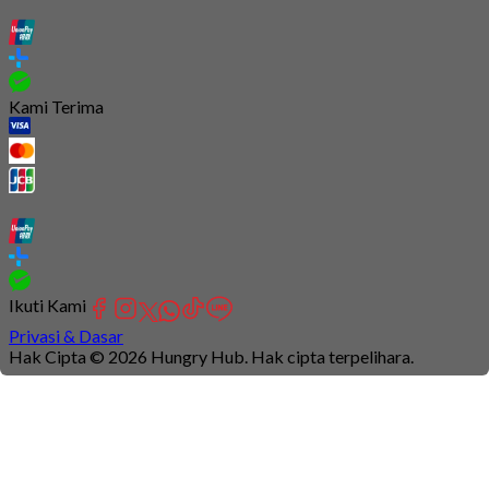
Kami Terima
Ikuti Kami
Privasi & Dasar
Hak Cipta © 2026 Hungry Hub. Hak cipta terpelihara.
Connection
is
unstable