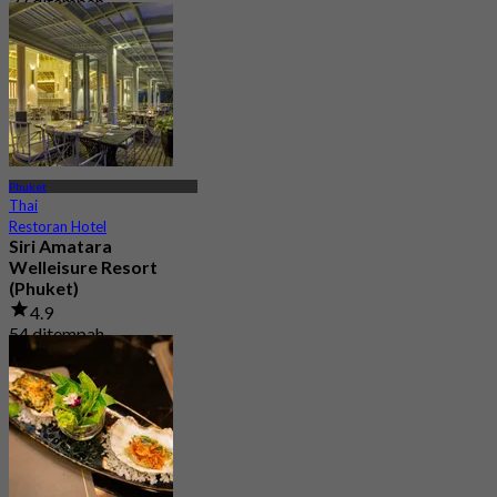
37 ditempah
Dari
฿ 697.5
Phuket
Thai
Restoran Hotel
Siri Amatara
Welleisure Resort
(Phuket)
4.9
54 ditempah
Dari
฿ 612.5