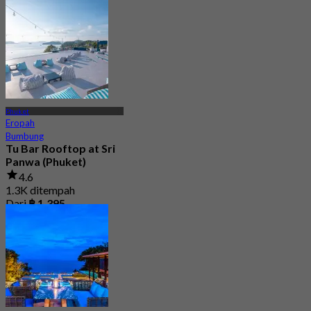
Phuket
Eropah
Bumbung
Tu Bar Rooftop at Sri
Panwa (Phuket)
4.6
1.3K ditempah
Dari
฿ 1,395