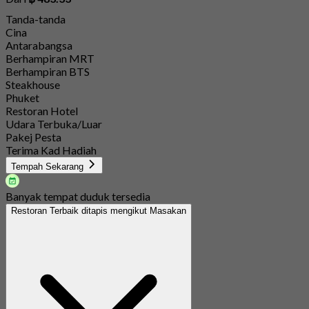
Tanda-tanda
Cina
Antarabangsa
Berhampiran MRT
Berhampiran BTS
Steakhouse
Phuket
Restoran Hotel
Udara Terbuka/Luar
Pakej Pesta
Terima Kad Hadiah
Tempah Sekarang
Banyak tempat duduk tersedia
Restoran Terbaik ditapis mengikut Masakan