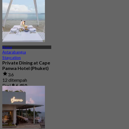
Phuket
Antarabangsa
Staycation
Private Dining at Cape
Panwa Hotel (Phuket)
3.6
12 ditempah
Dari
฿ 6,450