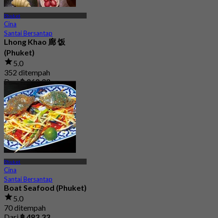
Phuket
Cina
Santai Bersantap
Lhong Khao 廊 饭
(Phuket)
5.0
352 ditempah
Dari
฿ 363.33
Phuket
Cina
Santai Bersantap
Boat Seafood (Phuket)
5.0
70 ditempah
Dari
฿ 483.33