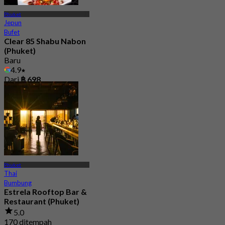
Phuket
Jepun
Bufet
Clear 85 Shabu Nabon
(Phuket)
Baru
4.9
Dari
฿ 698
Phuket
Thai
Bumbung
Estrela Rooftop Bar &
Restaurant (Phuket)
5.0
170 ditempah