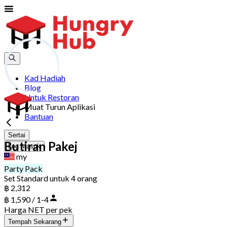
Kad Hadiah
Blog
Untuk Restoran
Muat Turun Aplikasi
Bantuan
Sertai
Butiran Pakej
Log Masuk
my
Party Pack
Set Standard untuk 4 orang
฿ 2,312
฿ 1,590 / 1-4
Harga NET per pek
Tempah Sekarang