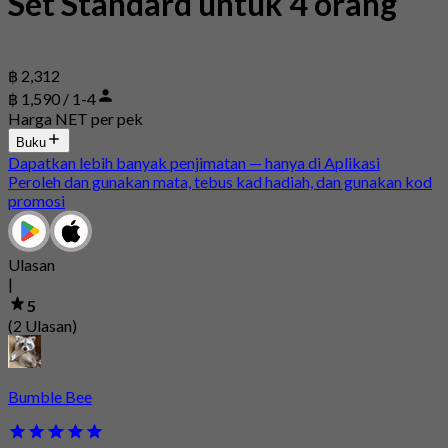
Set Standard untuk 4 orang
฿ 2,312
฿ 1,590 / 1-4
Harga NET per pek
Buku
Dapatkan lebih banyak penjimatan — hanya di Aplikasi
Peroleh dan gunakan mata, tebus kad hadiah, dan gunakan kod
promosi
Ulasan
|
5
(2 Ulasan)
Bumble Bee