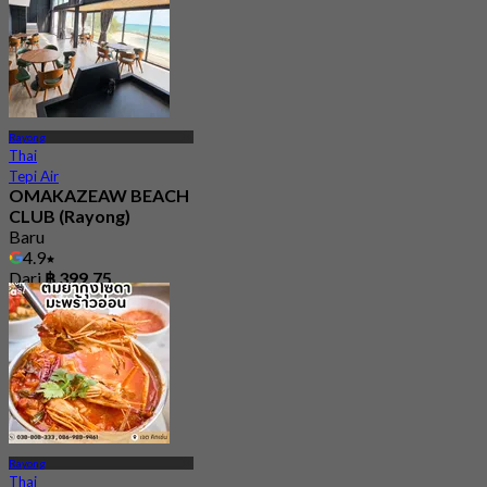
Rayong
Thai
Tepi Air
OMAKAZEAW BEACH
CLUB (Rayong)
Baru
4.9
Dari
฿ 399.75
Rayong
Thai