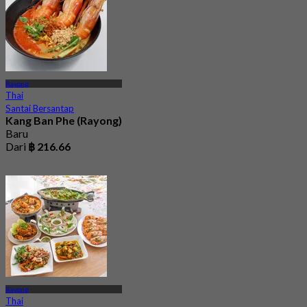
Rayong
Thai
Santai Bersantap
Kang Ban Phe (Rayong)
Baru
Dari
฿ 216.66
Rayong
Thai