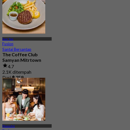
Sam Yan
Fusion
Santai Bersantap
The Coffee Club
Samyan Mitrtown
4.7
2.1K ditempah
Dari
฿ 259
Ploenchit