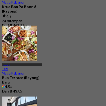
Mesra Keluarga
Krua Ban Pa Boon 6
(Rayong)
4.9
24 ditempah
Dari
฿ 463.33
Rayong
Thai
Mesra Keluarga
Bua Terrace (Rayong)
Baru
4.5
Dari
฿ 437.5