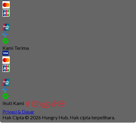
Kami Terima
Ikuti Kami
Privasi & Dasar
Hak Cipta © 2026 Hungry Hub. Hak cipta terpelihara.
Connection
is
unstable