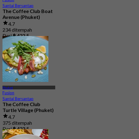
Santai Bersantap
The Coffee Club Boat
Avenue (Phuket)
4.7
234 ditempah
Dari
฿ 422.5
Phuket
Fusion
Santai Bersantap
The Coffee Club
Turtle Village (Phuket)
4.7
375 ditempah
Dari
฿ 422.5