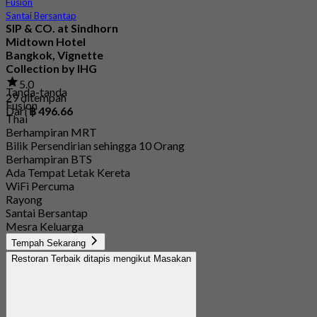
Fusion
Santai Bersantap
SIP & CO. at Sindhorn
Midtown Hotel
Bangkok, Vignette
Collection by IHG
5.0
Tanda-tanda
29 ditempah
Fusion
Dari
฿ 496.66
Thai
Berhampiran MRT
Bilik Persendirian sehingga 10 Orang
Berhampiran BTS
Ada Tempat Letak Kereta
WiFi Percuma
Rayong
Santai Bersantap
Mesra Keluarga
Tempah Sekarang
Restoran Terbaik ditapis mengikut Masakan