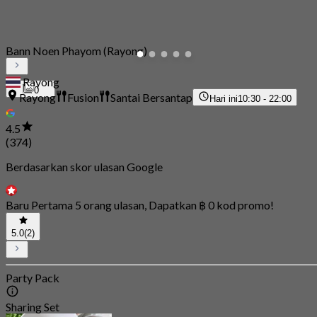
Bann Noen Phayom (Rayong)
Rayong
0
Rayong
Fusion
Santai Bersantap
Hari ini
10:30 - 22:00
4.5
(374)
Berdasarkan skor ulasan Google
Baru Pertama 5 orang ulasan, Dapatkan ฿ 0 kod promo!
5.0
(2)
Party Pack
Sharing Set