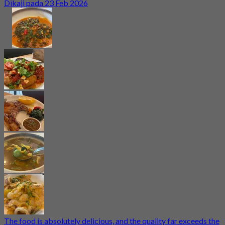
Dikaji pada 23 Feb 2026
The food is absolutely delicious, and the quality far exceeds the