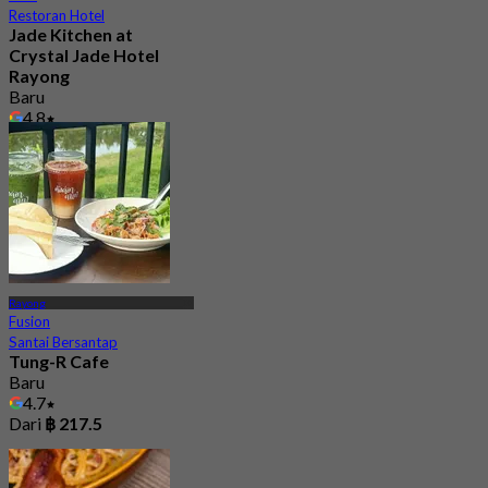
Restoran Hotel
Jade Kitchen at
Crystal Jade Hotel
Rayong
Baru
4.8
Dari
฿ 690
Rayong
Fusion
Santai Bersantap
Tung-R Cafe
Baru
4.7
Dari
฿ 217.5