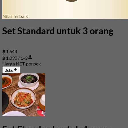
Nilai Terbaik
Set Standard untuk 3 orang
฿ 1,644
฿ 1,090 / 1-3
Harga NET per pek
Buku