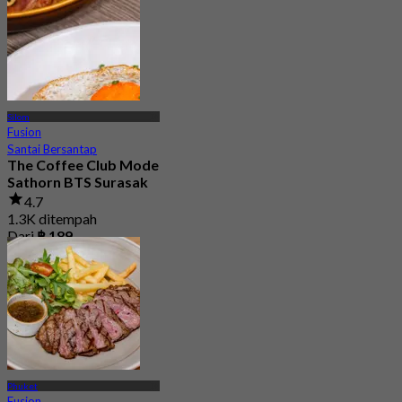
Silom
Fusion
Santai Bersantap
The Coffee Club Mode
Sathorn BTS Surasak
4.7
1.3K ditempah
Dari
฿ 189
Phuket
Fusion