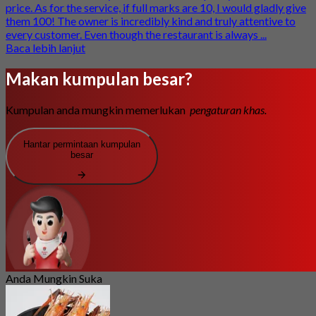
price. As for the service, if full marks are 10, I would gladly give
them 100! The owner is incredibly kind and truly attentive to
every customer. Even though the restaurant is always ...
Baca lebih lanjut
Makan kumpulan besar?
Kumpulan anda mungkin memerlukan
pengaturan khas.
Hantar permintaan kumpulan
besar
Anda Mungkin Suka