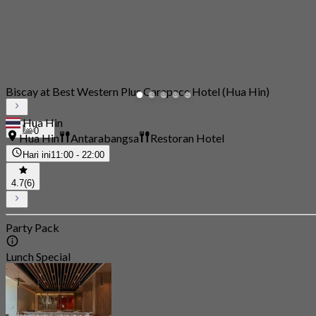
Biscay at Best Western Plus Carapace Hotel (Hua Hin)
Hua Hin
0
Hua Hin
Antarabangsa
Restoran Hotel
Hari ini
11:00 - 22:00
4.7
(6)
Party Pack
Lunch Special