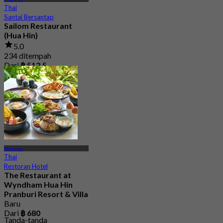
Thai
Santai Bersantap
Sailom Restaurant
(Hua Hin)
5.0
234 ditempah
Dari
฿ 512.5
Hua Hin
Thai
Restoran Hotel
The Restaurant at
Wyndham Hua Hin
Pranburi Resort & Villa
Baru
Dari
฿ 680
Tanda-tanda