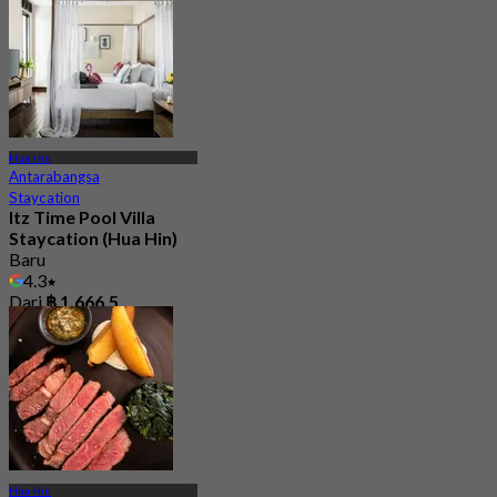
Hua Hin
Antarabangsa
Staycation
Itz Time Pool Villa
Staycation (Hua Hin)
Baru
4.3
Dari
฿ 1,666.5
Hua Hin