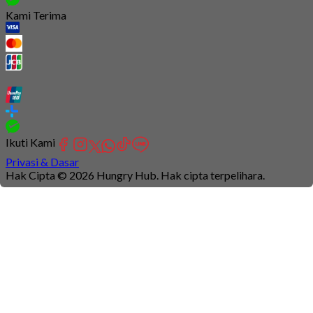
Kami Terima
Ikuti Kami
Privasi & Dasar
Hak Cipta © 2026 Hungry Hub. Hak cipta terpelihara.
Connection
is
unstable