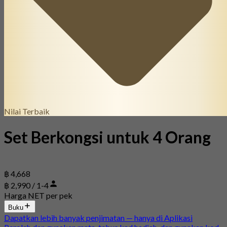
Nilai Terbaik
Set Berkongsi untuk 4 Orang
฿ 4,668
฿ 2,990 / 1-4
Harga NET per pek
Buku
Dapatkan lebih banyak penjimatan — hanya di Aplikasi