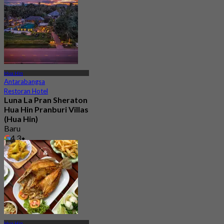
Hua Hin
Antarabangsa
Restoran Hotel
Luna La Pran Sheraton
Hua Hin Pranburi Villas
(Hua Hin)
Baru
4.3
Dari
฿ 396.66
Hua Hin