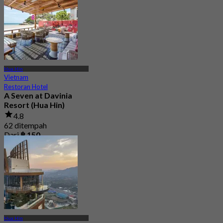
Hua Hin
Vietnam
Restoran Hotel
A Seven at Davinia
Resort (Hua Hin)
4.8
62 ditempah
Dari
฿ 150
Hua Hin