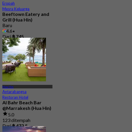
Eropah
Mesra Keluarga
Beeftown Eatery and
Grill (Hua Hin)
Baru
4.6
Dari
฿ 745
Hua Hin
Antarabangsa
Restoran Hotel
Al Bahr Beach Bar
@Marrakesh (Hua Hin)
5.0
123 ditempah
Dari
฿ 472.5