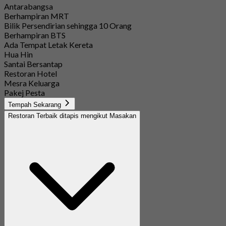
Antarabangsa
Berhampiran MRT
Bilik Persendirian sehingga 10 Orang
Berhampiran BTS
Ada Tempat Letak Kereta
Hua Hin
Santai Bersantap
Restoran Hotel
Mesra Keluarga
Pakej Pesta
Tempah Sekarang
Restoran Terbaik ditapis mengikut Masakan