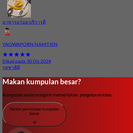
อาหารอร่อย บริการดี
YAOWAPORN NAMTIEN
Dikaji pada 30 Dis 2024
รสชาติดี
Makan kumpulan besar?
Kumpulan anda mungkin memerlukan
pengaturan khas.
Hantar permintaan kumpulan
besar