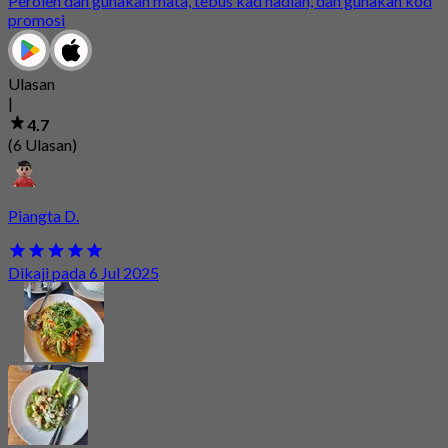
Peroleh dan gunakan mata, tebus kad hadiah, dan gunakan kod
promosi
Ulasan
|
4.7
(6 Ulasan)
Piangta D.
Dikaji pada 6 Jul 2025