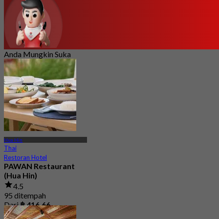
Anda Mungkin Suka
Hua Hin
Thai
Restoran Hotel
PAWAN Restaurant
(Hua Hin)
4.5
95 ditempah
Dari
฿ 416.66