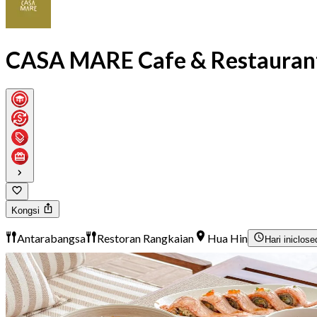
CASA MARE Cafe & Restauran
Kongsi
Antarabangsa
Restoran Rangkaian
Hua Hin
Hari ini
close