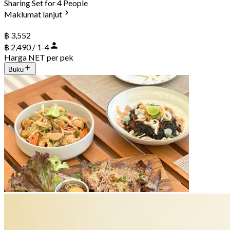
Sharing Set for 4 People
Maklumat lanjut
฿ 3,552
฿ 2,490 / 1-4
Harga NET per pek
Buku