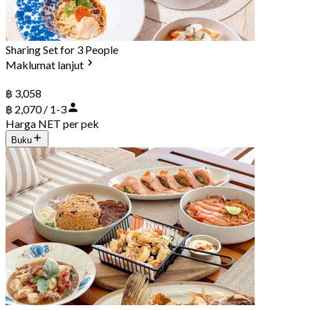
Sharing Set for 3 People
Maklumat lanjut
฿ 3,058
฿ 2,070 / 1-3
Harga NET per pek
Buku