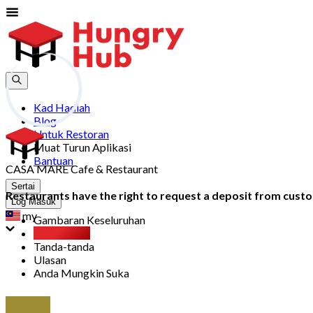
Kad Hadiah
Blog
Untuk Restoran
Muat Turun Aplikasi
Bantuan
CASA MARE Cafe & Restaurant
Sertai
Restaurants have the right to request a deposit from custom
Log Masuk
my
Gambaran Keseluruhan
Party Pack
Tanda-tanda
Ulasan
Anda Mungkin Suka