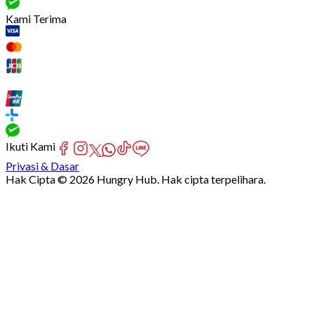
Kami Terima
Ikuti Kami
Privasi & Dasar
Hak Cipta © 2026 Hungry Hub. Hak cipta terpelihara.
Failed
connect
to
server