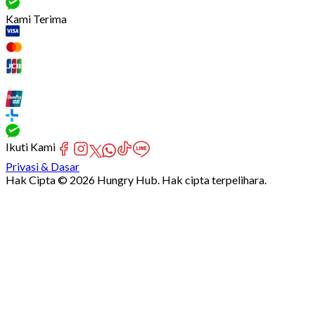
Kami Terima
Ikuti Kami
Privasi & Dasar
Hak Cipta © 2026 Hungry Hub. Hak cipta terpelihara.
Failed
connect
to
server