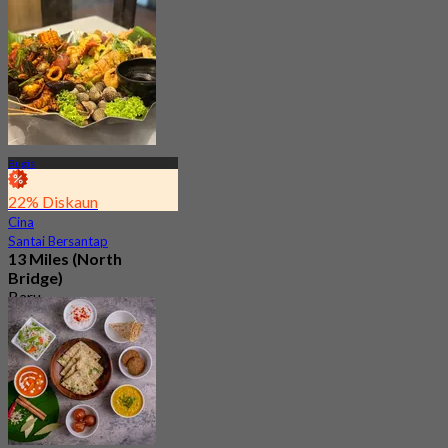
Bugis
22% Diskaun
Cina
Santai Bersantap
13 Miles (North
Bridge)
Baru
4.8
Dari
S$ 29