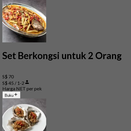
Set Berkongsi untuk 2 Orang
S$ 70
S$ 45 / 1-2
Harga NET per pek
Buku