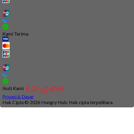
Kami Terima
Ikuti Kami
Privasi & Dasar
Hak Cipta © 2026 Hungry Hub. Hak cipta terpelihara.
Connection
is
unstable