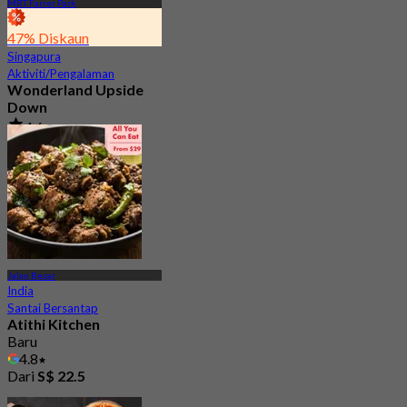
MRT Farrer Park
47% Diskaun
Singapura
Aktiviti/Pengalaman
Wonderland Upside
Down
4.6
231 ditempah
Dari
S$ 108.89
Jalan Besar
India
Santai Bersantap
Atithi Kitchen
Baru
4.8
Dari
S$ 22.5