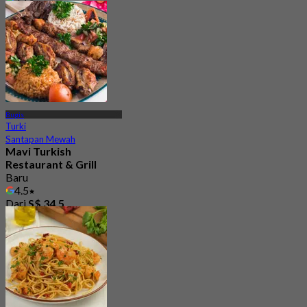
Dari
S$ 46.66
Bugis
Turki
Santapan Mewah
Mavi Turkish
Restaurant & Grill
Baru
4.5
Dari
S$ 34.5