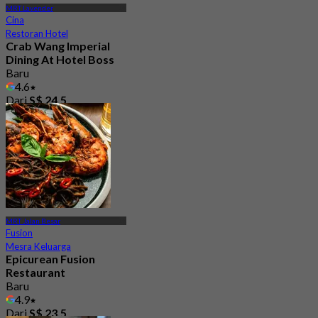
MRT Lavender
Cina
Restoran Hotel
Crab Wang Imperial
Dining At Hotel Boss
Baru
4.6
Dari
S$ 24.5
MRT Jalan Besar
Fusion
Mesra Keluarga
Epicurean Fusion
Restaurant
Baru
4.9
Dari
S$ 23.5