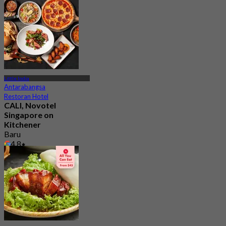
Little India
Antarabangsa
Restoran Hotel
CALI, Novotel
Singapore on
Kitchener
Baru
4.8
Dari
S$ 41.66