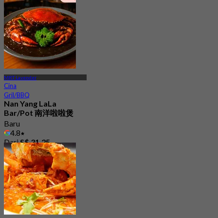
Dari
S$ 24.5
MRT Lavender
Cina
Gril/BBQ
Nan Yang LaLa
Bar/Pot 南洋啦啦煲
Baru
4.8
Dari
S$ 31.25