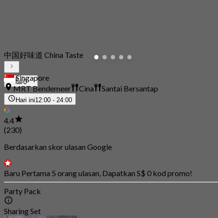
中国好味道 China Taste
Singapore
0
MRT Bendemeer
Cina
Santai Bersantap
Hari ini
12:00 - 24:00
4.4
(230)
Berdasarkan skor ulasan Google
Baru Pertama 5 orang ulasan, Dapatkan S$ 0 kod promo!
Party Pack
Sharing Set