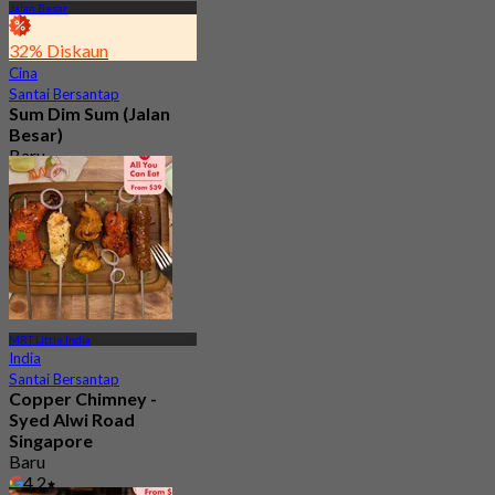
Jalan Besar
32% Diskaun
Cina
Santai Bersantap
Sum Dim Sum (Jalan
Besar)
Baru
4.6
Dari
S$ 31
MRT Little India
India
Santai Bersantap
Copper Chimney -
Syed Alwi Road
Singapore
Baru
4.2