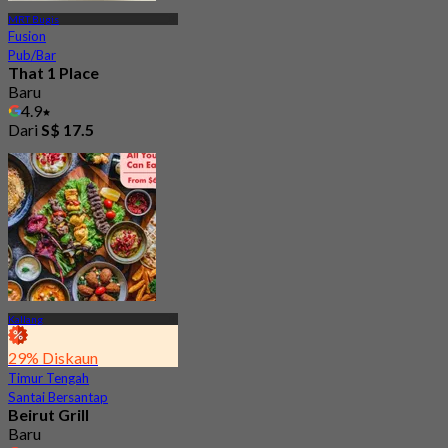
MRT Bugis
Fusion
Pub/Bar
That 1 Place
Baru
4.9
Dari
S$ 17.5
Kallang
29% Diskaun
Timur Tengah
Santai Bersantap
Beirut Grill
Baru