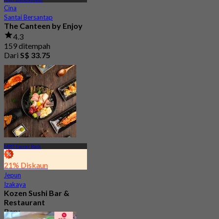
Cina
Santai Bersantap
The Canteen by Enjoy
4.3
159 ditempah
Dari
S$ 33.75
MRT Farrer Park
21% Diskaun
Jepun
Izakaya
Kozen Sushi Bar &
Restaurant
Baru