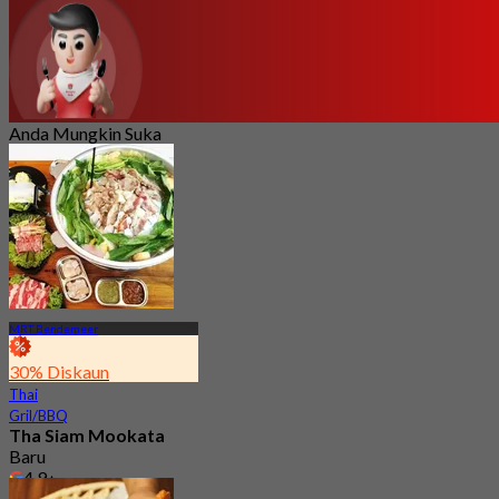
Anda Mungkin Suka
MRT Bendemeer
30% Diskaun
Thai
Gril/BBQ
Tha Siam Mookata
Baru
4.9
Dari
S$ 18.33