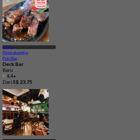
4.7
Dari
S$ 112.7
Kallang
Antarabangsa
Pub/Bar
Deck Bar
Baru
4.4
Dari
S$ 23.75