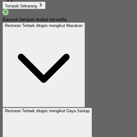
4.4
Tempah Sekarang
Dari
S$ 49.5
Banyak tempat duduk tersedia
Restoran Terbaik ditapis mengikut Masakan
Restoran Terbaik ditapis mengikut Gaya Santap