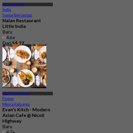
MRT Little India
India
Santai Bersantap
Nalan Restaurant
Little India
Baru
4.6
Dari
S$ 27
MRT Nicoll Highway
Fusion
Mesra Keluarga
Evan's Kitch - Modern
Asian Cafe @ Nicoll
Highway
Baru
4.7