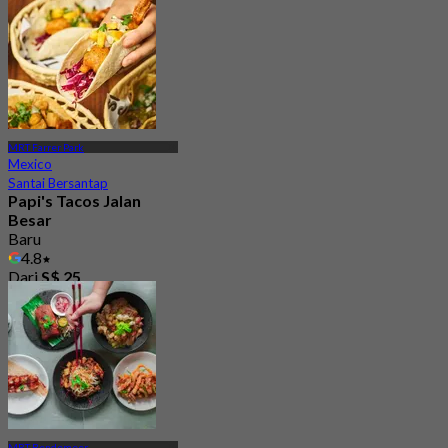
MRT Farrer Park
Mexico
Santai Bersantap
Papi's Tacos Jalan
Besar
Baru
4.8
Dari
S$ 25
MRT Bendemeer