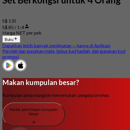
S$ 135
S$ 85 / 1-4
Harga NET per pek
Buku
Dapatkan lebih banyak penjimatan — hanya di Aplikasi
Peroleh dan gunakan mata, tebus kad hadiah, dan gunakan kod
promosi
Makan kumpulan besar?
Kumpulan anda mungkin memerlukan
pengaturan khas.
Hantar permintaan kumpulan
besar