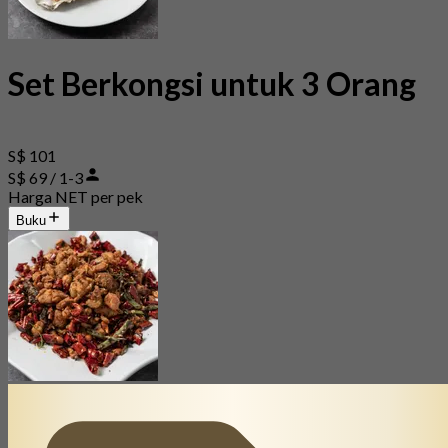
Set Berkongsi untuk 3 Orang
S$ 101
S$ 69 / 1-3
Harga NET per pek
Buku