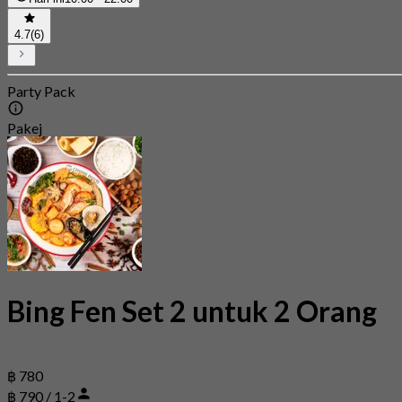
4.7
(6)
Party Pack
Pakej
Bing Fen Set 2 untuk 2 Orang
฿ 780
฿ 790 / 1-2