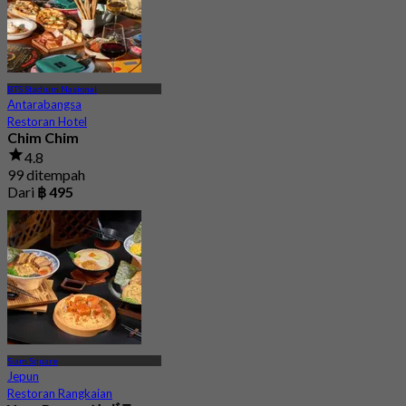
BTS Stadium Nasional
Antarabangsa
Restoran Hotel
Chim Chim
4.8
99 ditempah
Dari
฿ 495
Siam Square
Jepun
Restoran Rangkaian