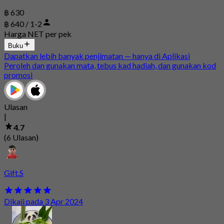
฿ 630
฿ 640 / 1-2
Harga NET per pek
Buku
Dapatkan lebih banyak penjimatan — hanya di Aplikasi
Peroleh dan gunakan mata, tebus kad hadiah, dan gunakan kod
promosi
Ulasan
|
4.7
(6 Ulasan)
Gift.S
Dikaji pada 3 Apr 2024