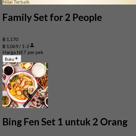
Nilai Terbaik
Family Set for 2 People
฿ 1,170
฿ 1,069 / 1-2
Harga NET per pek
Buku
Bing Fen Set 1 untuk 2 Orang