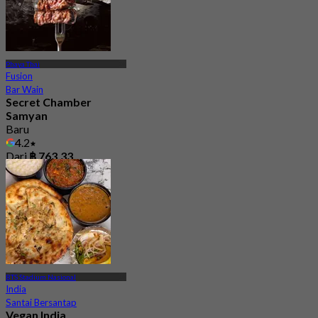
Phaya Thai
Fusion
Bar Wain
Secret Chamber
Samyan
Baru
4.2
Dari
฿ 763.33
BTS Stadium Nasional
India
Santai Bersantap
Vegan India