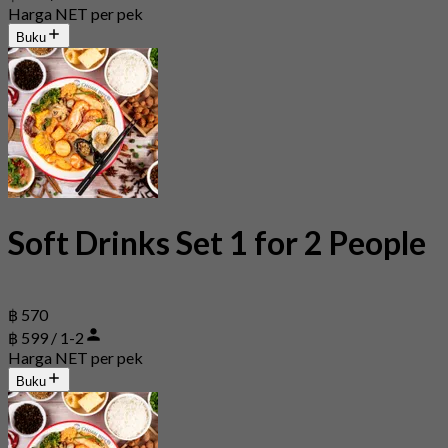
Harga NET per pek
Buku
Soft Drinks Set 1 for 2 People
฿ 570
฿ 599 / 1-2
Harga NET per pek
Buku