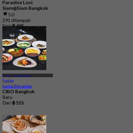
Paradise Lost
Siam@Siam Bangkok
5.0
291 ditempah
Dari
฿ 495
BTS Stadium Nasional
Fusion
Santai Bersantap
CIBO Bangkok
Baru
Dari
฿ 555