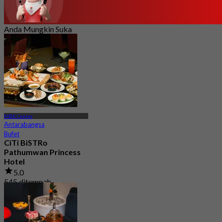
Anda Mungkin Suka
MBK Center
Antarabangsa
Bufet
CiTi BiSTRo
Pathumwan Princess
Hotel
5.0
545 ditempah
Dari
฿ 850