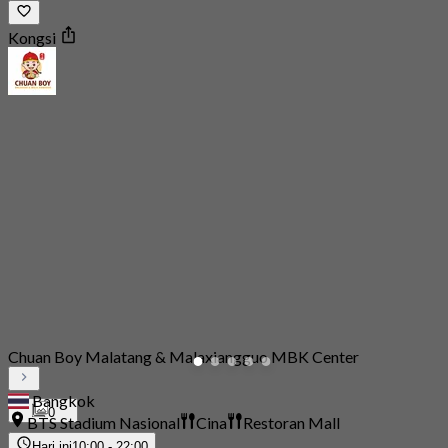
Kongsi
Chuan Boy Malatang & Malaxiangguo MBK Center
Bangkok
0
BTS Stadium Nasional
Cina
Restoran Mall
Hari ini
10:00 - 22:00