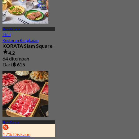
Siam Square
Thai
Restoran Rangkaian
KORATA Siam Square
4.2
64 ditempah
Dari
฿ 615
Siam Center
17% Diskaun