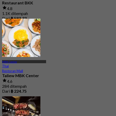
Restaurant BKK
4.8
1.1K ditempah
Dari
฿ 583.33
MBK Center
Thai
Restoran Mall
Taliew MBK Center
4.6
284 ditempah
Dari
฿ 224.75