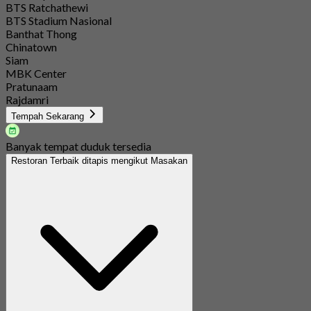
BTS Ratchathewi
BTS Stadium Nasional
Banthat Thong
Chinatown
Siam
MBK Center
Pratunaam
Rajdamri
Tempah Sekarang
Banyak tempat duduk tersedia
Restoran Terbaik ditapis mengikut Masakan