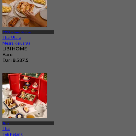
BTS Stadium Nasional
Thai Utara
Mesra Keluarga
LIBI HOME
Baru
Dari
฿ 537.5
Siam
Thai
Teh Petang