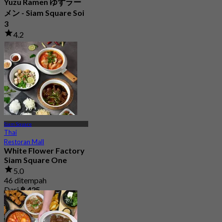
Yuzu Ramen ゆずラー
メン - Siam Square Soi
3
4.2
2 ditempah
Dari
฿ 663.33
Siam Square
Thai
Restoran Mall
White Flower Factory
Siam Square One
5.0
46 ditempah
Dari
฿ 425