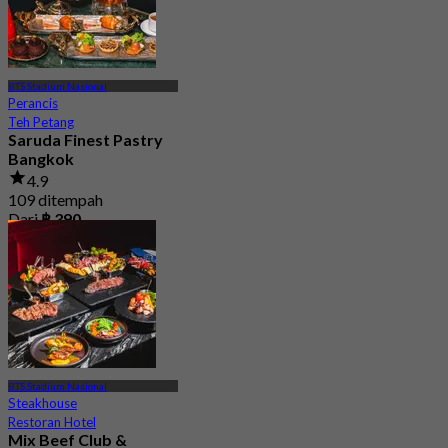
BTS Stadium Nasional
Perancis
Teh Petang
Saruda Finest Pastry
Bangkok
4.9
109 ditempah
Dari
฿ 390
BTS Stadium Nasional
Steakhouse
Restoran Hotel
Mix Beef Club &