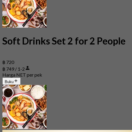
Soft Drinks Set 2 for 2 People
฿ 720
฿ 749 / 1-2
Harga NET per pek
Buku