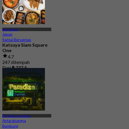
Siam Square
Jepun
Santai Bersantap
Katsuya Siam Square
One
4.7
247 ditempah
Dari
฿ 237.5
BTS Stadium Nasional
Antarabangsa
Bumbung