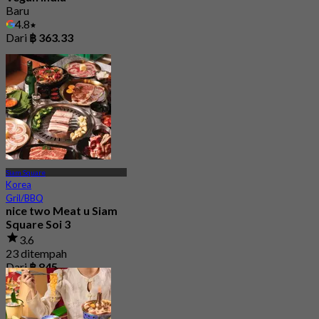
Baru
4.8
Dari
฿ 363.33
Siam Square
Korea
Gril/BBQ
nice two Meat u Siam
Square Soi 3
3.6
23 ditempah
Dari
฿ 845