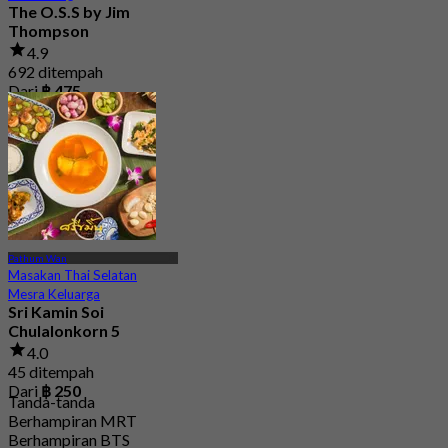
The O.S.S by Jim
Thompson
4.9
692 ditempah
Dari
฿ 475
Pathum Wan
Masakan Thai Selatan
Mesra Keluarga
Sri Kamin Soi
Chulalonkorn 5
4.0
45 ditempah
Dari
฿ 250
Tanda-tanda
Berhampiran MRT
Berhampiran BTS