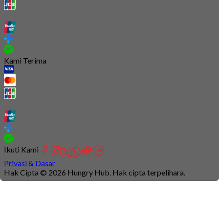
Kami Terima
Ikuti Kami
Privasi & Dasar
Hak Cipta © 2026 Hungry Hub. Hak cipta terpelihara.
Connection
is
unstable