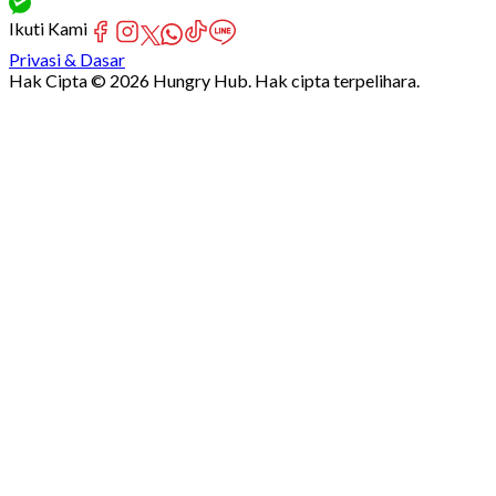
Ikuti Kami
Privasi & Dasar
Hak Cipta © 2026 Hungry Hub. Hak cipta terpelihara.
Failed
connect
to
server