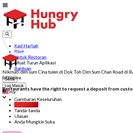
Kad Hadiah
Blog
Untuk Restoran
Muat Turun Aplikasi
Bantuan
Nikmati dim sum Cina tulen di Dok Toh Dim Sum Chan Road di B
istimewa.
Sertai
Log Masuk
Restaurants have the right to request a deposit from custom
my
Gambaran Keseluruhan
Party Pack
Tanda-tanda
Ulasan
Anda Mungkin Suka