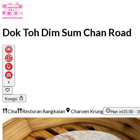
Dok Toh Dim Sum Chan Road
Kongsi
Cina
Restoran Rangkaian
Charoen Krung
Hari ini
15:00 - 1