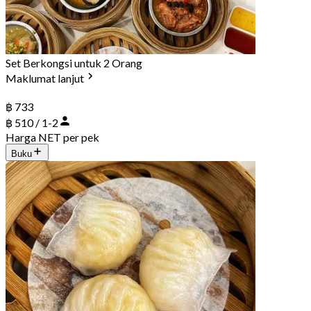
Set Berkongsi untuk 2 Orang
Maklumat lanjut
฿ 733
฿ 510 / 1-2
Harga NET per pek
Buku