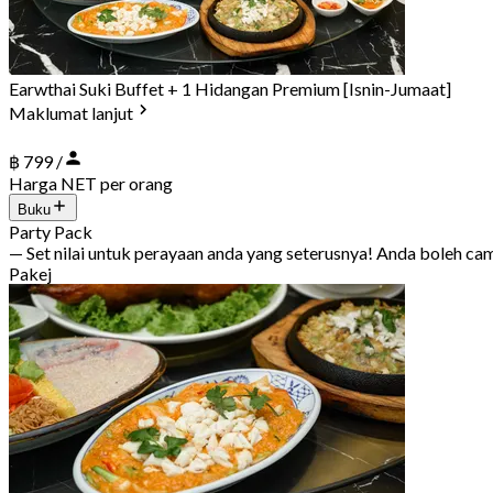
Earwthai Suki Buffet + 1 Hidangan Premium [Isnin-Jumaat]
Maklumat lanjut
฿ 799 /
Harga NET per orang
Buku
Party Pack
— Set nilai untuk perayaan anda yang seterusnya! Anda boleh c
Pakej