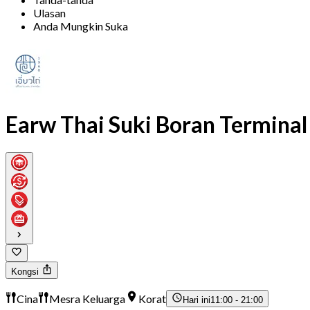
Ulasan
Anda Mungkin Suka
Earw Thai Suki Boran Termina
Kongsi
Cina
Mesra Keluarga
Korat
Hari ini
11:00 - 21:00