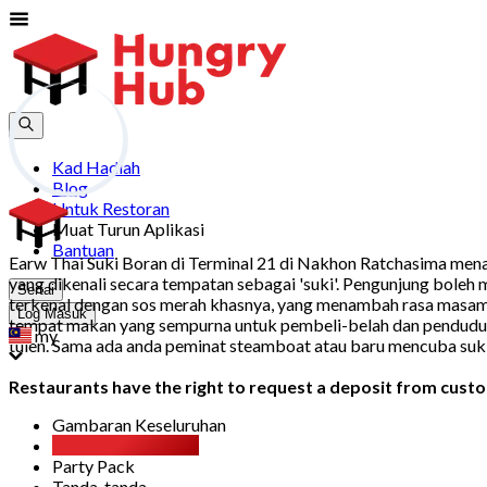
Kad Hadiah
Blog
Untuk Restoran
Muat Turun Aplikasi
Bantuan
Earw Thai Suki Boran di Terminal 21 di Nakhon Ratchasima mena
yang dikenali secara tempatan sebagai 'suki'. Pengunjung boleh 
Sertai
terkenal dengan sos merah khasnya, yang menambah rasa masam 
Log Masuk
tempat makan yang sempurna untuk pembeli-belah dan penduduk
my
tulen. Sama ada anda peminat steamboat atau baru mencuba suk
Restaurants have the right to request a deposit from custom
Gambaran Keseluruhan
Makan Sepuasnya
Party Pack
Tanda-tanda