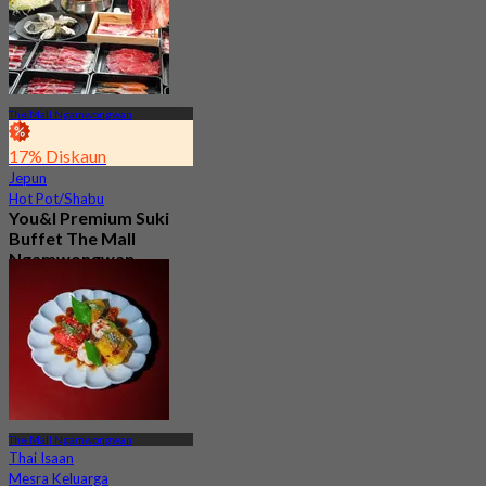
The Mall Ngamwongwan
17% Diskaun
Jepun
Hot Pot/Shabu
You&I Premium Suki
Buffet The Mall
Ngamwongwan
4.7
2.3K ditempah
Dari
฿ 498
The Mall Ngamwongwan
Thai Isaan
Mesra Keluarga