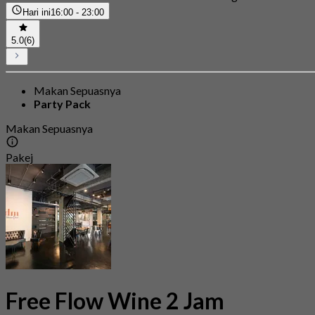
Hari ini
16:00 - 23:00
5.0
(6)
Makan Sepuasnya
Party Pack
Makan Sepuasnya
Pakej
Free Flow Wine 2 Jam