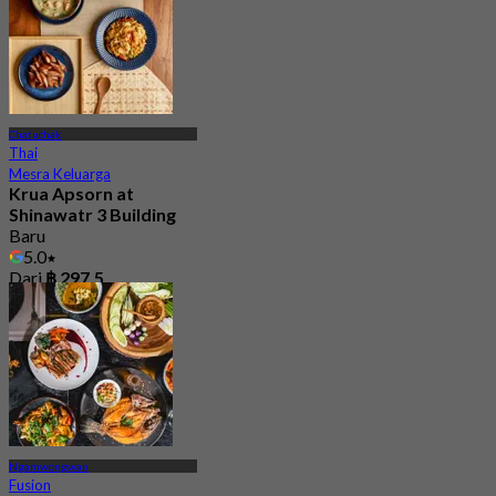
Chatuchak
Thai
Mesra Keluarga
Krua Apsorn at
Shinawatr 3 Building
Baru
5.0
Dari
฿ 297.5
Ngamwongwan
Fusion