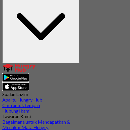
Soalan Lazim
Apa itu Hungry Hub
Cara untuk tempah
Hubungi kami
Tawaran Kami
Bagaimana untuk Mendapatkan &
Menukar Mata Hungry