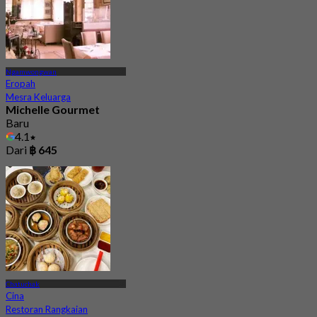
Ngamwongwan
Eropah
Mesra Keluarga
Michelle Gourmet
Baru
4.1
Dari
฿ 645
Chatuchak
Cina
Restoran Rangkaian