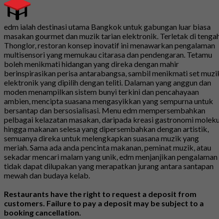
edm ialah destinasi utama Bangkok untuk gabungan luar biasa
masakan gourmet dan muzik tarian elektronik. Terletak di tenga
Thonglor, restoran konsep inovatif ini menawarkan pengalaman
multisensori yang memukau citarasa dan pendengaran. Tetamu
boleh menikmati hidangan yang direka dengan mahir
berinspirasikan perisa antarabangsa, sambil menikmati set muzi
elektronik yang dipilih dengan teliti. Dalaman yang anggun dan
moden menampilkan sistem bunyi terkini dan pencahayaan
ambien, mencipta suasana mengasyikkan yang sempurna untuk
bersantap dan bersosialisasi. Menu edm mempersembahkan
pelbagai kelazatan masakan, daripada kreasi gastronomi moleku
hingga makanan selesa yang dipersembahkan dengan artistik,
semuanya direka untuk melengkapkan suasana muzik yang
meriah. Sama ada anda pencinta makanan, peminat muzik, atau
sekadar mencari malam yang unik, edm menjanjikan pengalaman
tidak dapat dilupakan yang merapatkan jurang antara santapan
mewah dan budaya kelab.
Restaurants have the right to request a deposit from
customers. Failure to pay a deposit may be subject to a
booking cancellation.