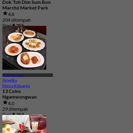
Dok Toh Dim Sum Bon
Marché Market Park
4.8
204 ditempah
Dari
฿ 255
Ngamwongwan
Amerika
Mesra Keluarga
13 Coins
Ngamwongwan
4.0
29 ditempah
Dari
฿ 350