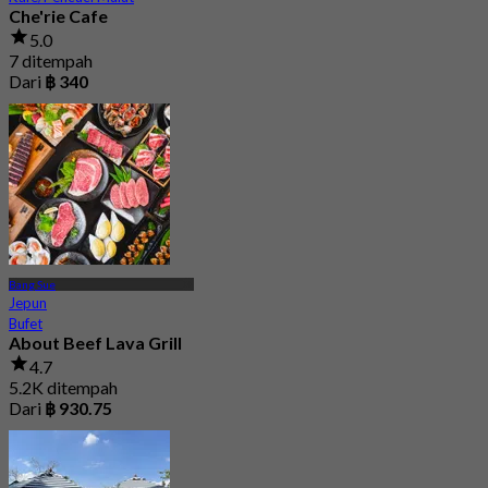
Che'rie Cafe
5.0
7 ditempah
Dari
฿ 340
Bang Sue
Jepun
Bufet
About Beef Lava Grill
4.7
5.2K ditempah
Dari
฿ 930.75