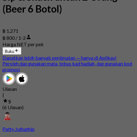
(Beer 6 Botol)
฿ 1,271
฿ 800 / 1-2
Harga NET per pek
Buku
Dapatkan lebih banyak penjimatan — hanya di Aplikasi
Peroleh dan gunakan mata, tebus kad hadiah, dan gunakan kod
promosi
Ulasan
|
5
(6 Ulasan)
Patty Juthathip