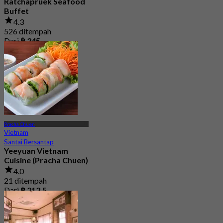
Ratchapruek Seafood
Buffet
4.3
526 ditempah
Dari
฿ 345
Pracha Chuen
Vietnam
Santai Bersantap
Yeeyuan Vietnam
Cuisine (Pracha Chuen)
4.0
21 ditempah
Dari
฿ 212.5