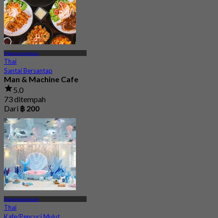
Dari
฿ 268
Ngamwongwan
Thai
Santai Bersantap
Man & Machine Cafe
5.0
73 ditempah
Dari
฿ 200
Ngamwongwan
Thai
Kafe/Pencuci Mulut