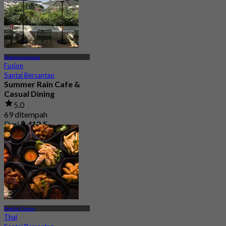
Ngamwongwan
Fusion
Santai Bersantap
Summer Rain Cafe &
Casual Dining
5.0
69 ditempah
Dari
฿ 412.5
Pracha Chuen
Thai