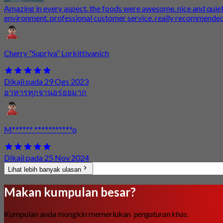
Amazing in every aspect. the foods were awesome. nice and quie
environment. professional customer service. really recommende
Cherry “Supriya” Lorkittivanich
Dikaji pada 29 Ogs 2023
อาหารทุกจานอร่อยมาก
M****** ***********o
Dikaji pada 25 Nov 2024
Lihat lebih banyak ulasan
Makan kumpulan besar?
Kumpulan anda mungkin memerlukan
pengaturan khas.