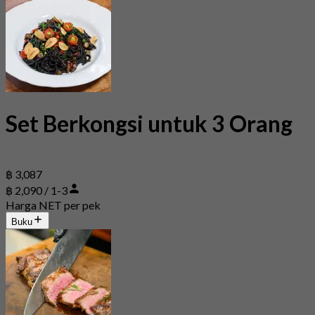
Set Berkongsi untuk 3 Orang
฿ 3,087
฿ 2,090 / 1-3
Harga NET per pek
Buku