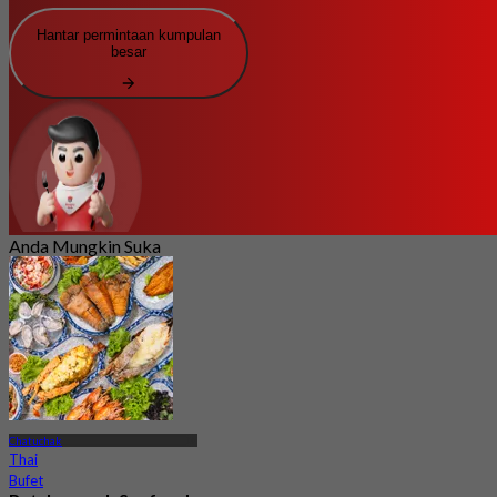
Hantar permintaan kumpulan
besar
Anda Mungkin Suka
Chatuchak
Thai
Bufet