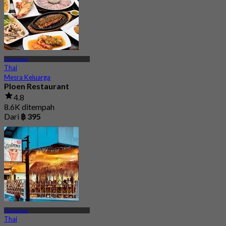
Chatuchak
Thai
Mesra Keluarga
Ploen Restaurant
4.8
8.6K ditempah
Dari
฿ 395
Chatuchak
Thai