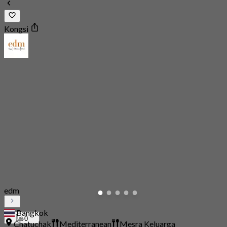
Kongsi
edm
Bangkok
0
Chatuchak
Mediterranean
Mesra Keluarga