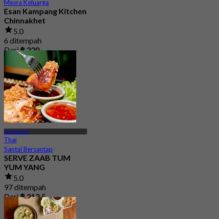
Mesra Keluarga
Esan Kampang Kitchen
Chinnakhet
5.0
6 ditempah
Dari
฿ 220
Nonthaburi
Thai
Santai Bersantap
SERVE ZAAB TUM
YUM YANG
5.0
97 ditempah
Dari
฿ 212.5