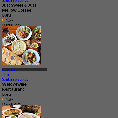
Santai Bersantap
Just Sweet & Just
Mellow Coffee
Baru
4.9
Dari
฿ 272.5
Nonthaburi
Thai
Santai Bersantap
Welovewine
Restaurant
Baru
4.8
Dari
฿ 475