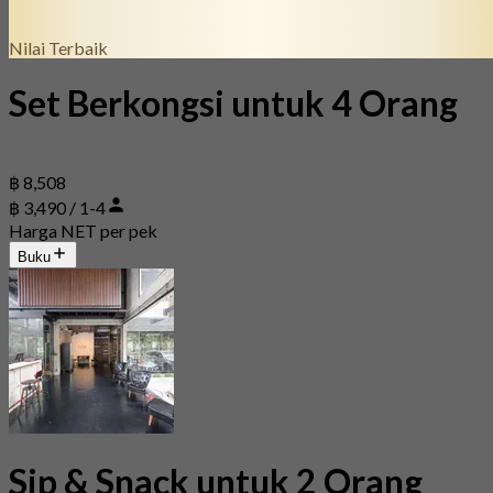
Nilai Terbaik
Set Berkongsi untuk 4 Orang
฿ 8,508
฿ 3,490 / 1-4
Harga NET per pek
Buku
Sip & Snack untuk 2 Orang