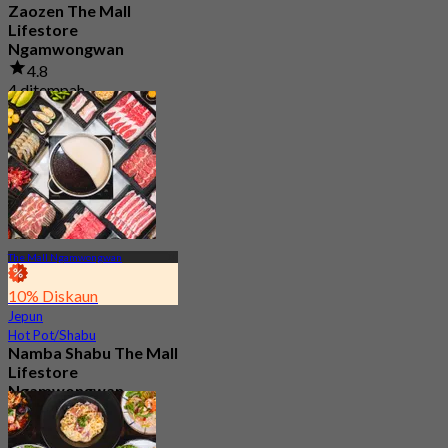
Zaozen The Mall
Lifestore
Ngamwongwan
4.8
4 ditempah
Dari
฿ 583.33
The Mall Ngamwongwan
10% Diskaun
Jepun
Hot Pot/Shabu
Namba Shabu The Mall
Lifestore
Ngamwongwan
4.8
43 ditempah