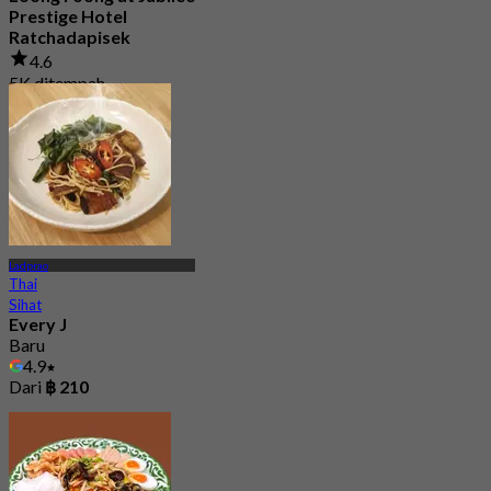
Prestige Hotel
Ratchadapisek
4.6
5K ditempah
Dari
฿ 849
Ladprao
Thai
Sihat
Every J
Baru
4.9
Dari
฿ 210