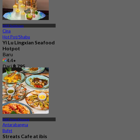
MRT Sutthisan
Cina
Hot Pot/Shabu
Yi Lu Lingxian Seafood
Hotpot
Baru
4.4
Dari
฿ 795
MRT Huai Khwang
Antarabangsa
Bufet
Streats Cafe at ibis