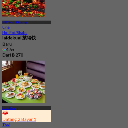
MRT Huai Khwang
Cina
Hot Pot/Shabu
laidekuai 莱得快
Baru
4.6
Dari
฿ 270
Huai Kwang
Datang 2 Bayar 1
Thai