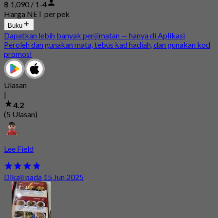
฿ 1,090 / 1-4
Harga NET per pek
Buku
Dapatkan lebih banyak penjimatan — hanya di Aplikasi
Peroleh dan gunakan mata, tebus kad hadiah, dan gunakan kod
promosi
Ulasan
|
4.2
(5 Ulasan)
Lee Field
Dikaji pada 15 Jun 2025