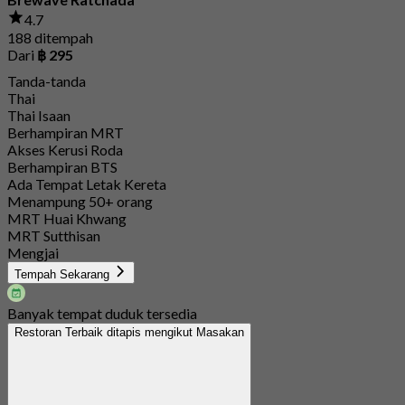
4.7
188 ditempah
Dari
฿ 295
Tanda-tanda
Thai
Thai Isaan
Berhampiran MRT
Akses Kerusi Roda
Berhampiran BTS
Ada Tempat Letak Kereta
Menampung 50+ orang
MRT Huai Khwang
MRT Sutthisan
Mengjai
Tempah Sekarang
Banyak tempat duduk tersedia
Restoran Terbaik ditapis mengikut Masakan