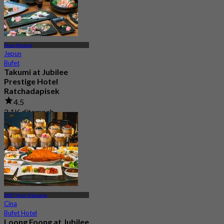
Huai Kwang
Jepun
Bufet
Takumi at Jubilee
Prestige Hotel
Ratchadapisek
4.5
2.1K ditempah
Dari
฿ 699
MRT Huai Khwang
Cina
Bufet Hotel
Loong Foong at Jubilee