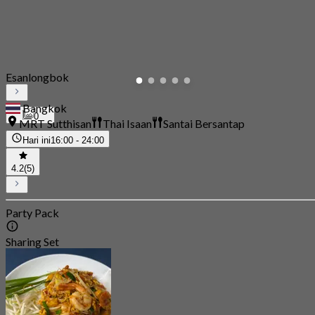
Esanlongbok
Bangkok
0
MRT Sutthisan
Thai Isaan
Santai Bersantap
Hari ini
16:00 - 24:00
4.2
(5)
Party Pack
Sharing Set