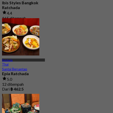
Ibis Styles Bangkok
Ratchada
4.4
165 ditempah
Dari
฿ 499.75
Ratchada
Thai
Santai Bersantap
Epia Ratchada
5.0
12 ditempah
Dari
฿ 462.5