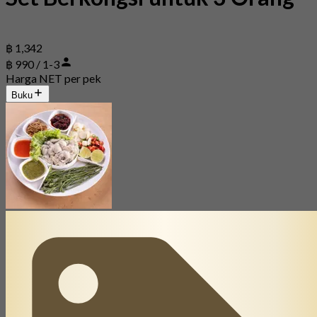
฿ 1,342
฿ 990 / 1-3
Harga NET per pek
Buku