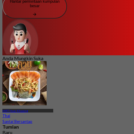
Hantar permintaan kumpulan
besar
Anda Mungkin Suka
MRT Huai Khwang
Thai
Santai Bersantap
Tumlan
Baru