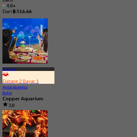
4.8
Dari
฿ 516.66
Ratchada
Datang 2 Bayar 1
Antarabangsa
Bufet
Copper Aquarium
3.8
2.9K ditempah
Dari
฿ 549