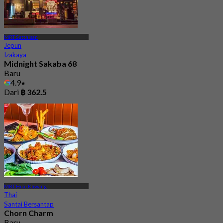
MRT Sutthisan
Jepun
Izakaya
Midnight Sakaba 68
Baru
4.9
Dari
฿ 362.5
MRT Huai Khwang
Thai
Santai Bersantap
Chorn Charm
Baru