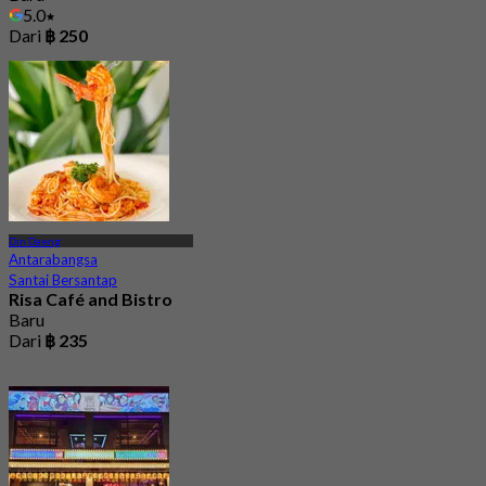
5.0
Dari
฿ 250
Din Daeng
Antarabangsa
Santai Bersantap
Risa Café and Bistro
Baru
Dari
฿ 235