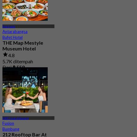
Ratchada
Antarabangsa
Bufet Hotel
THE Map Mestyle
Museum Hotel
4.8
5.7K ditempah
Dari
฿ 559
MRT Huai Khwang
Fusion
Bumbung
212 Rooftop Bar At