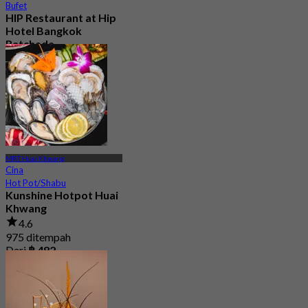
Bufet
HIP Restaurant at Hip
Hotel Bangkok
Ratchada
Baru
Dari
฿ 199.5
MRT Huai Khwang
Cina
Hot Pot/Shabu
Kunshine Hotpot Huai
Khwang
4.6
975 ditempah
Dari
฿ 482