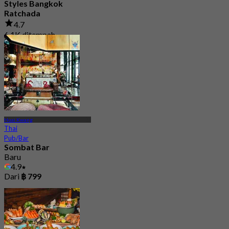
Styles Bangkok
Ratchada
4.7
6.1K ditempah
Dari
฿ 325
Huai Kwang
Thai
Pub/Bar
Sombat Bar
Baru
4.9
Dari
฿ 799