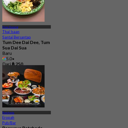
Huai Kwang
Thai Isaan
Santai Bersantap
Tum Dee Dai Dee, Tum
Sua Dai Sua
Baru
5.0
Dari
฿ 250
Ratchada
Eropah
Pub/Bar
Brewave Ratchada