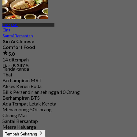
Chiang Mai
Cina
Santai Bersantap
Xin Ai Chinese
Comfort Food
5.0
14 ditempah
Dari
฿ 347.5
Tanda-tanda
Thai
Berhampiran MRT
Akses Kerusi Roda
Bilik Persendirian sehingga 10 Orang
Berhampiran BTS
Ada Tempat Letak Kereta
Menampung 50+ orang
Chiang Mai
Santai Bersantap
Mesra Keluarga
Tempah Sekarang