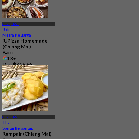
Chiang Mai
Itali
Mesra Keluarga
iUPizza Homemade
(Chiang Mai)
Baru
4.8
Dari
฿ 416.66
Chiang Mai
Thai
Santai Bersantap
Rumpair (Chiang Mai)