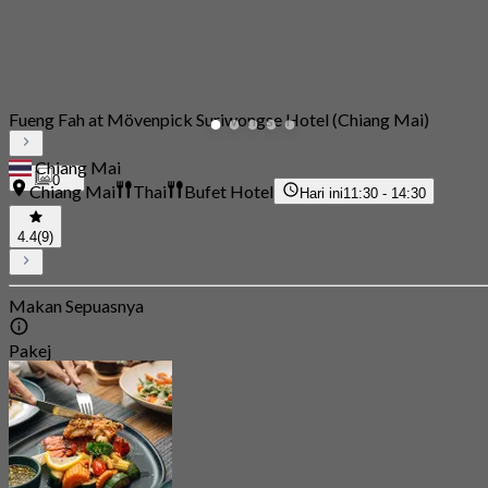
Fueng Fah at Mövenpick Suriwongse Hotel (Chiang Mai)
Chiang Mai
0
Chiang Mai
Thai
Bufet Hotel
Hari ini
11:30 - 14:30
4.4
(9)
Makan Sepuasnya
Pakej