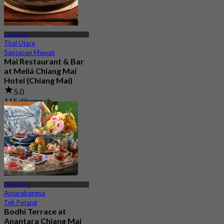
Chiang Mai
Thai Utara
Santapan Mewah
Mai Restaurant & Bar
at Meliá Chiang Mai
Hotel (Chiang Mai)
5.0
115 ditempah
Dari
฿ 425
Chiang Mai
Antarabangsa
Teh Petang
Bodhi Terrace at
Anantara Chiang Mai