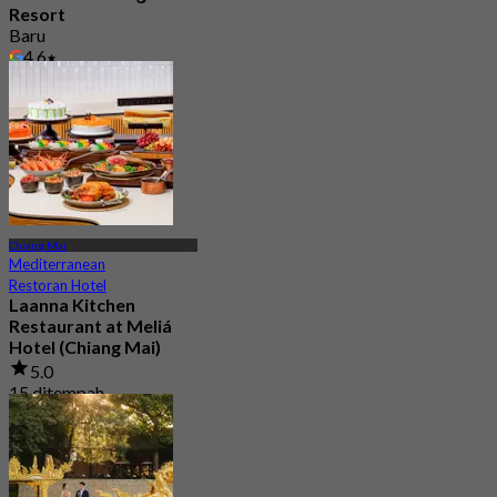
Resort
Baru
4.6
Dari
฿ 1,056.5
Chiang Mai
Mediterranean
Restoran Hotel
Laanna Kitchen
Restaurant at Meliá
Hotel (Chiang Mai)
5.0
15 ditempah
Dari
฿ 799