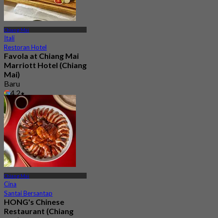
Chiang Mai
Itali
Restoran Hotel
Favola at Chiang Mai
Marriott Hotel (Chiang
Mai)
Baru
4.2
Dari
฿ 1,590
Chiang Mai
Cina
Santai Bersantap
HONG's Chinese
Restaurant (Chiang