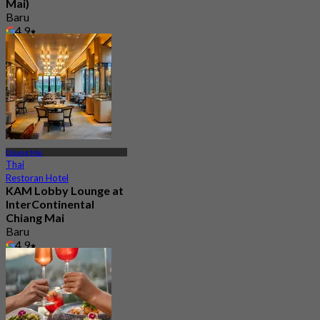
Mai)
Baru
4.9
Dari
฿ 944
Chiang Mai
Thai
Restoran Hotel
KAM Lobby Lounge at
InterContinental
Chiang Mai
Baru
4.9
Dari
฿ 625