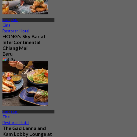
Chiang Mai
Cina
Restoran Hotel
HONG's Sky Bar at
InterContinental
Chiang Mai
Baru
4.9
Dari
฿ 337.5
Chiang Mai
Thai
Restoran Hotel
The Gad Lanna and
Kam Lobby Lounge at