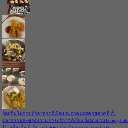
วัตถุดิบ ในการ ทำอาหาร ดีเยี่ยม สะอาด ผัดสด รสชาด ดี ทั้ง
ของคาว และของหวาน การบริการ ดีเยี่ยม ยิ่งจองผ่าน hungry hub
ได้ เครื่องดื่ม ที่ เป็น soft drink ด้วย ดีมากมาก แนะนำเลย