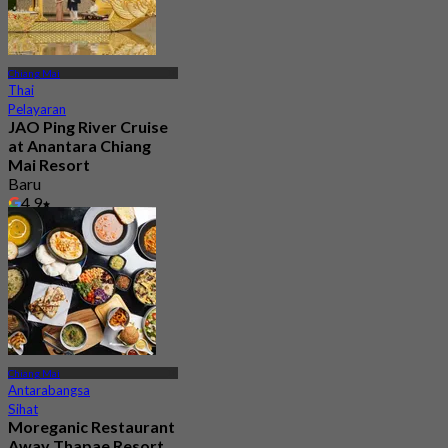
Chiang Mai
Thai
Pelayaran
JAO Ping River Cruise
at Anantara Chiang
Mai Resort
Baru
4.9
Dari
฿ 1,168.5
Chiang Mai
Antarabangsa
Sihat
Moreganic Restaurant
Away Thapae Resort