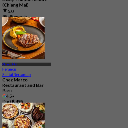
(Chiang Mai)
5.0
95 ditempah
Dari
฿ 322.5
Chiang Mai
Perancis
Santai Bersantap
Chez Marco
Restaurant and Bar
Baru
4.5
Dari
฿ 495