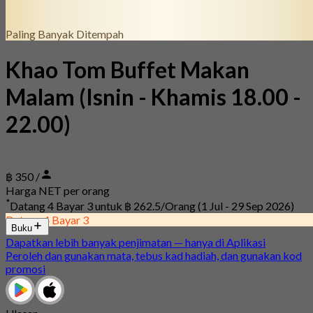
Paling Banyak Ditempah
Khao Tom Buffet Makan
Malam (Isnin - Khamis 18.00 -
22.00)
฿ 350 /
Harga NET per orang
*
Datang 4 Bayar 3 untuk
฿ 262.5/Orang
(1 Jul - 29 Sep 2026)
Datang 4 Bayar 3
Buku
Dapatkan lebih banyak penjimatan — hanya di Aplikasi
Peroleh dan gunakan mata, tebus kad hadiah, dan gunakan kod
promosi