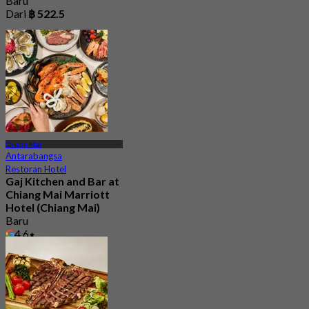
Baru
Dari
฿ 522.5
Chiang Mai
Antarabangsa
Restoran Hotel
Gaj Kitchen and Bar at
Chiang Mai Marriott
Hotel (Chiang Mai)
Baru
4.6
Dari
฿ 890