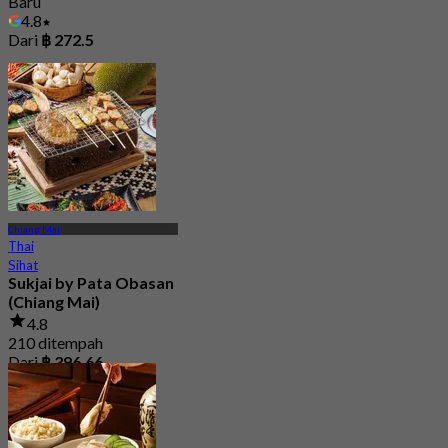
Baru
4.8
Dari
฿ 272.5
Chiang Mai
Thai
Sihat
Sukjai by Pata Obasan
(Chiang Mai)
4.8
210 ditempah
Dari
฿ 396.66