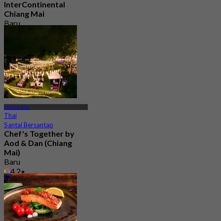
InterContinental
Chiang Mai
Baru
4.9
Dari
฿ 625
Chiang Mai
Thai
Santai Bersantap
Chef's Together by
Aod & Dan (Chiang
Mai)
Baru
4.2
Dari
฿ 516.66