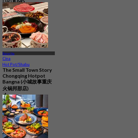
Dari
฿ 645
Bang Na
Cina
Hot Pot/Shabu
The Small Town Story
Chongqing Hotpot
Bangna (小城故事重庆
火锅邦那店)
4.0
37 ditempah
Dari
฿ 797