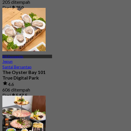
205 ditempah
Dari
฿ 350
BTS Punnawithi
Jepun
Santai Bersantap
The Oyster Bay 101
True Digital Park
4.6
606 ditempah
Dari
฿ 547.5