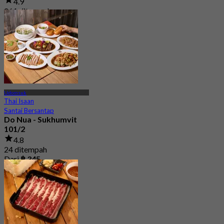
4.9
261 ditempah
Dari
฿ 276.75
Udomsuk
Thai Isaan
Santai Bersantap
Do Nua - Sukhumvit
101/2
4.8
24 ditempah
Dari
฿ 345