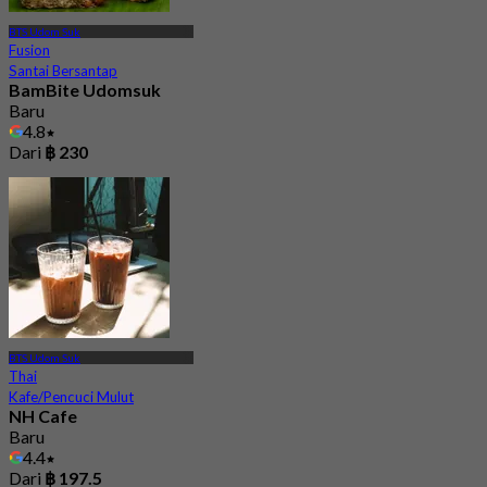
BTS Udom Suk
Fusion
Santai Bersantap
BamBite Udomsuk
Baru
4.8
Dari
฿ 230
BTS Udom Suk
Thai
Kafe/Pencuci Mulut
NH Cafe
Baru
4.4
Dari
฿ 197.5