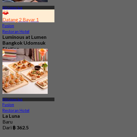
BTS Udom Suk
Datang 2 Bayar 1
Fusion
Restoran Hotel
Luminous at Lumen
Bangkok Udomsuk
Station
5.0
46 ditempah
Dari
฿ 295
BTS Udom Suk
Fusion
Restoran Hotel
La Luna
Baru
Dari
฿ 362.5