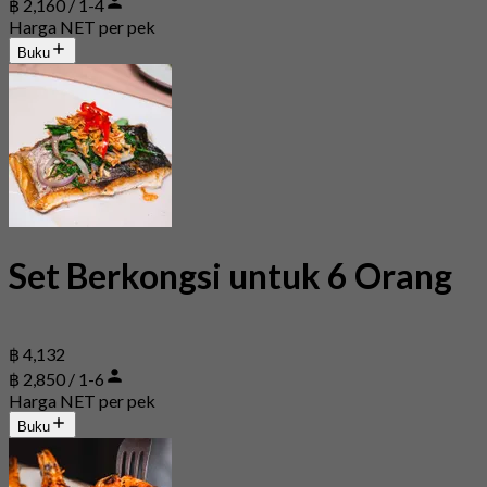
฿ 2,160 / 1-4
Harga NET per pek
Buku
Set Berkongsi untuk 6 Orang
฿ 4,132
฿ 2,850 / 1-6
Harga NET per pek
Buku