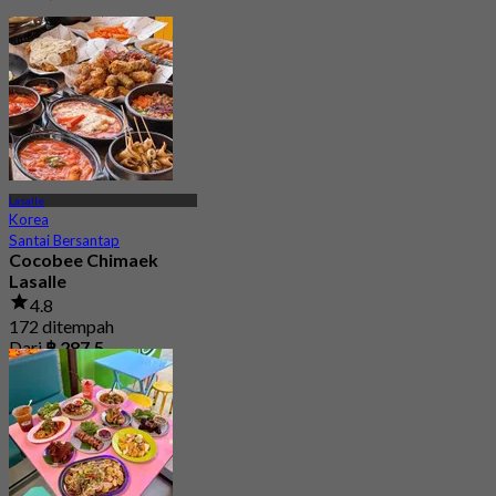
Lasalle
Korea
Santai Bersantap
Cocobee Chimaek
Lasalle
4.8
172 ditempah
Dari
฿ 287.5