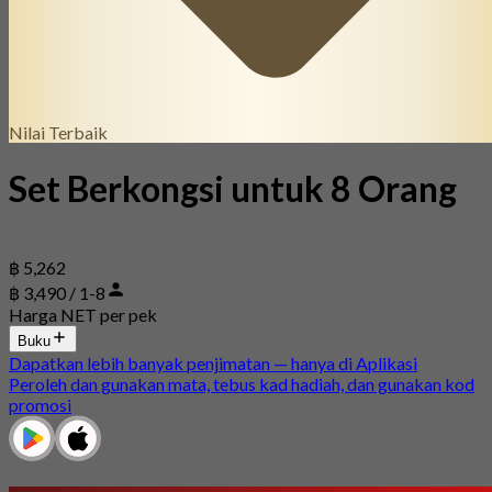
Nilai Terbaik
Set Berkongsi untuk 8 Orang
฿ 5,262
฿ 3,490 / 1-8
Harga NET per pek
Buku
Dapatkan lebih banyak penjimatan — hanya di Aplikasi
Peroleh dan gunakan mata, tebus kad hadiah, dan gunakan kod
promosi