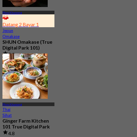
Phra Khanong
Datang 2 Bayar 1
Jepun
Omakase
SHUN Omakase (True
Digital Park 101)
5.0
432 ditempah
Dari
฿ 2,530
Phra Khanong
Thai
Sihat
Ginger Farm Kitchen
101 True Digital Park
4.8