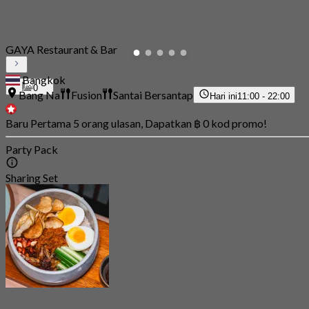
GAYA Restaurant & Bar
Bangkok
0
Bang Na
Fusion
Santai Bersantap
Hari ini
11:00 - 22:00
Baru Pertama 5 orang ulasan, Dapatkan ฿ 0 kod promo!
Party Pack
Sharing Set