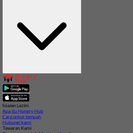
Soalan Lazim
Apa itu Hungry Hub
Cara untuk tempah
Hubungi kami
Tawaran Kami