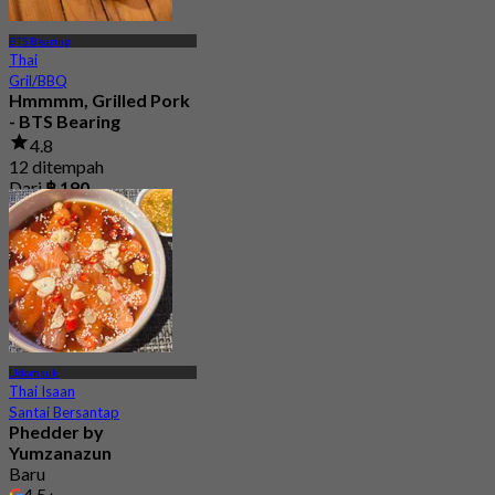
BTS Bearing
Thai
Gril/BBQ
Hmmmm, Grilled Pork
- BTS Bearing
4.8
12 ditempah
Dari
฿ 190
Udomsuk
Thai Isaan
Santai Bersantap
Phedder by
Yumzanazun
Baru
4.5