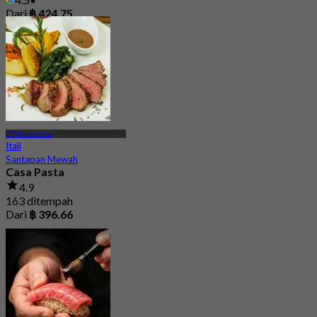
Dari
฿ 424.75
BTS Udom Suk
Itali
Santapan Mewah
Casa Pasta
4.9
163 ditempah
Dari
฿ 396.66