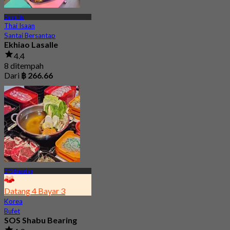
Bang Na
Thai Isaan
Santai Bersantap
Ekhiao Lasalle
4.4
8 ditempah
Dari
฿ 266.66
BTS Bearing
Datang 4 Bayar 3
Korea
Bufet
SOS Shabu Bearing