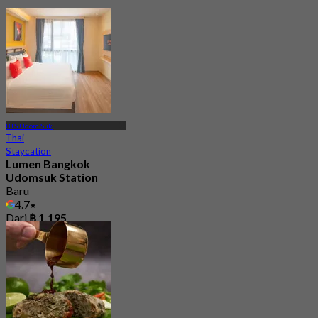
BTS Udom Suk
Thai
Staycation
Lumen Bangkok
Udomsuk Station
Baru
4.7
Dari
฿ 1,195