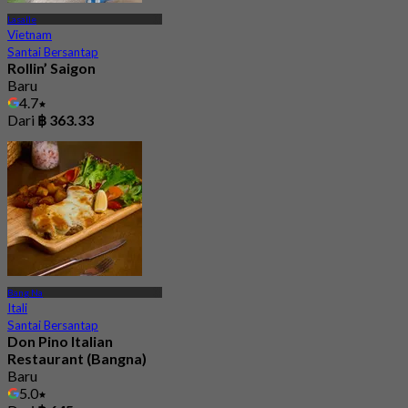
Lasalle
Vietnam
Santai Bersantap
Rollin’ Saigon
Baru
4.7
Dari
฿ 363.33
Bang Na
Itali
Santai Bersantap
Don Pino Italian
Restaurant (Bangna)
Baru
5.0