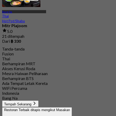
Bang Na
Thai
Hot Pot/Shabu
Mitr Plajoom
5.0
21 ditempah
Dari
฿ 330
Tanda-tanda
Fusion
Thai
Berhampiran MRT
Akses Kerusi Roda
Mesra Haiwan Peliharaan
Berhampiran BTS
Ada Tempat Letak Kereta
WiFi Percuma
Indonesia
Bang Na
Tempah Sekarang
Restoran Terbaik ditapis mengikut Masakan