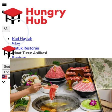
฿
฿
Kad Hadiah
Blog
Untuk Restoran
Muat Turun Aplikasi
Bantuan
Sertai
Log Masuk
my