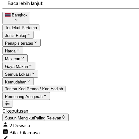
Baca lebih lanjut
Bangkok
Terdekat Pertama
Jenis Pakej
Penapis teratas
Harga
Mexican
Gaya Makan
Semua Lokasi
Kemudahan
Terima Kod Promo / Kad Hadiah
Pemenang Anugerah
0 keputusan
Susun Mengikut
Paling Relevan
2 Dewasa
Bila-bila masa