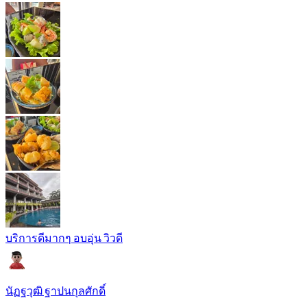
บริการดีมากๆ อบอุ่น วิวดี
นัฏฐวุฒิ ฐาปนกุลศักดิ์