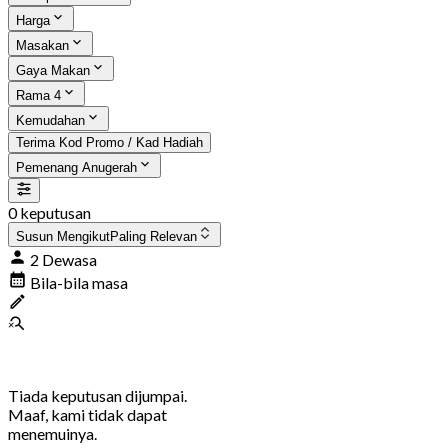
Harga
Masakan
Gaya Makan
Rama 4
Kemudahan
Terima Kod Promo / Kad Hadiah
Pemenang Anugerah
0 keputusan
Susun Mengikut
Paling Relevan
2 Dewasa
Bila-bila masa
Tiada keputusan dijumpai.
Maaf, kami tidak dapat
menemuinya.