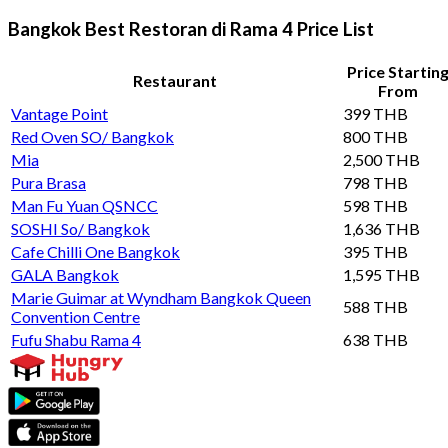
Bangkok Best Restoran di Rama 4 Price List
Price Startin
Restaurant
From
Vantage Point
399 THB
Red Oven SO/ Bangkok
800 THB
Mia
2,500 THB
Pura Brasa
798 THB
Man Fu Yuan QSNCC
598 THB
SOSHI So/ Bangkok
1,636 THB
Cafe Chilli One Bangkok
395 THB
GALA Bangkok
1,595 THB
Marie Guimar at Wyndham Bangkok Queen
588 THB
Convention Centre
Fufu Shabu Rama 4
638 THB